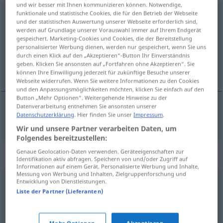
und wir besser mit Ihnen kommunizieren können. Notwendige,
funktionale und statistische Cookies, die für den Betrieb der Webseite
Gereiztheit
f
<
Gereiztheit
>
und der statistischen Auswertung unserer Webseite erforderlich sind,
werden auf Grundlage unserer Vorauswahl immer auf Ihrem Endgerät
Übersicht aller Übersetzungen
gespeichert. Marketing-Cookies und Cookies, die der Bereitstellung
(Für mehr Details die Übersetzung anklicken/antippen)
personalisierter Werbung dienen, werden nur gespeichert, wenn Sie uns
durch einen Klick auf den „Akzeptieren“-Button Ihr Einverständnis
geben. Klicken Sie ansonsten auf „Fortfahren ohne Akzeptieren“. Sie
irritation
können Ihre Einwilligung jederzeit für zukünftige Besuche unserer
Webseite widerrufen. Wenn Sie weitere Informationen zu den Cookies
und den Anpassungsmöglichkeiten möchten, klicken Sie einfach auf den
Button „Mehr Optionen“. Weitergehende Hinweise zu der
Datenverarbeitung entnehmen Sie ansonsten unserer
Datenschutzerklärung
. Hier finden Sie unser
Impressum
.
irritation
f
Gereiztheit
Wir und unsere Partner verarbeiten Daten, um
Folgendes bereitzustellen:
Genaue Geolocation-Daten verwenden. Geräteeigenschaften zur
Synonyme für "Gereiztheit"
Identifikation aktiv abfragen. Speichern von und/oder Zugriff auf
Informationen auf einem Gerät. Personalisierte Werbung und Inhalte,
Messung von Werbung und Inhalten, Zielgruppenforschung und
Entwicklung von Dienstleistungen.
Rage
,
Aufregung
,
Stinkwut
,
Ingrimm (veraltend)
,
Liste der Partner (Lieferanten)
Raserei
,
Aufgeregtheit
,
Jähzorn
,
Verärgerung
,
Zorn
,
Feindseligkeit
,
Ärger
,
Empörung
,
Wutanfall
,
Entrüstung
,
Mehr Optionen
Akzeptieren