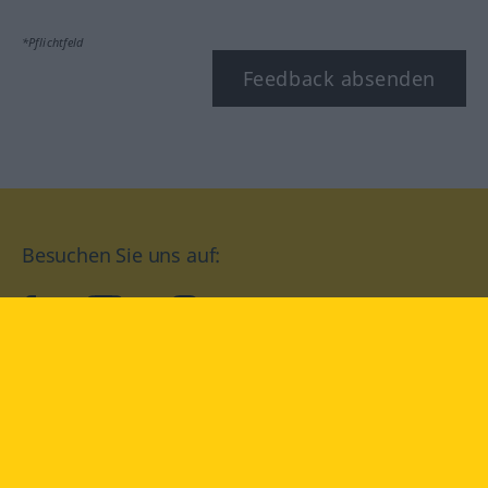
*Pflichtfeld
Feedback absenden
Besuchen Sie uns auf:
facebook
YouTube
Instagram
Langenscheidt