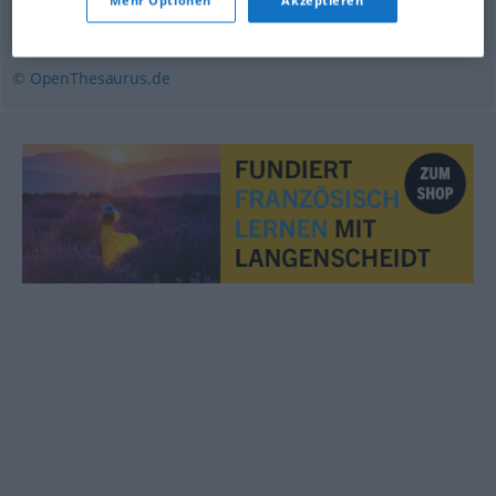
Wut
© OpenThesaurus.de