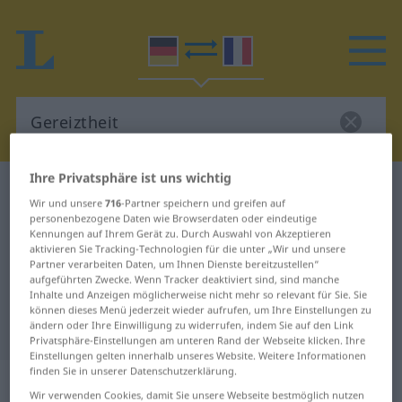
Ihre Privatsphäre ist uns wichtig
Deutsch-Französisch Wörterbuch
Gereiztheit
Wir und unsere
716
-Partner speichern und greifen auf
Deutsch-Französisch Übersetzung
personenbezogene Daten wie Browserdaten oder eindeutige
Kennungen auf Ihrem Gerät zu. Durch Auswahl von Akzeptieren
für "Gereiztheit"
aktivieren Sie Tracking-Technologien für die unter „Wir und unsere
Partner verarbeiten Daten, um Ihnen Dienste bereitzustellen“
aufgeführten Zwecke. Wenn Tracker deaktiviert sind, sind manche
Inhalte und Anzeigen möglicherweise nicht mehr so relevant für Sie. Sie
"Gereiztheit" Französisch
können dieses Menü jederzeit wieder aufrufen, um Ihre Einstellungen zu
Übersetzung
ändern oder Ihre Einwilligung zu widerrufen, indem Sie auf den Link
Privatsphäre-Einstellungen am unteren Rand der Webseite klicken. Ihre
Einstellungen gelten innerhalb unseres Website. Weitere Informationen
finden Sie in unserer Datenschutzerklärung.
„Gereiztheit“
: Femininum
Wir verwenden Cookies, damit Sie unsere Webseite bestmöglich nutzen