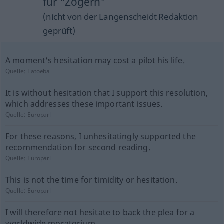
für "Zögern"
(nicht von der Langenscheidt Redaktion
geprüft)
A moment's hesitation may cost a pilot his life.
Quelle:
Tatoeba
It is without hesitation that I support this resolution,
which addresses these important issues.
Quelle:
Europarl
For these reasons, I unhesitatingly supported the
recommendation for second reading.
Quelle:
Europarl
This is not the time for timidity or hesitation.
Quelle:
Europarl
I will therefore not hesitate to back the plea for a
worldwide moratorium.