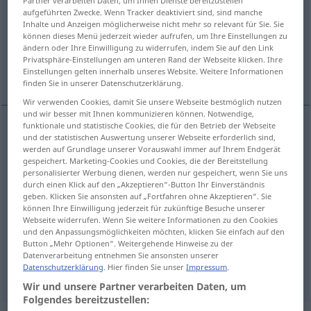
Partner verarbeiten Daten, um Ihnen Dienste bereitzustellen“
aufgeführten Zwecke. Wenn Tracker deaktiviert sind, sind manche
Übersicht aller Übersetzungen
Inhalte und Anzeigen möglicherweise nicht mehr so relevant für Sie. Sie
können dieses Menü jederzeit wieder aufrufen, um Ihre Einstellungen zu
(Für mehr Details die Übersetzung anklicken/antippen)
ändern oder Ihre Einwilligung zu widerrufen, indem Sie auf den Link
Privatsphäre-Einstellungen am unteren Rand der Webseite klicken. Ihre
hesitate
hesitate, waver
Einstellungen gelten innerhalb unseres Website. Weitere Informationen
finden Sie in unserer Datenschutzerklärung.
Wir verwenden Cookies, damit Sie unsere Webseite bestmöglich nutzen
und wir besser mit Ihnen kommunizieren können. Notwendige,
funktionale und statistische Cookies, die für den Betrieb der Webseite
und der statistischen Auswertung unserer Webseite erforderlich sind,
hesitate
zögern
zaudern
werden auf Grundlage unserer Vorauswahl immer auf Ihrem Endgerät
gespeichert. Marketing-Cookies und Cookies, die der Bereitstellung
personalisierter Werbung dienen, werden nur gespeichert, wenn Sie uns
durch einen Klick auf den „Akzeptieren“-Button Ihr Einverständnis
geben. Klicken Sie ansonsten auf „Fortfahren ohne Akzeptieren“. Sie
können Ihre Einwilligung jederzeit für zukünftige Besuche unserer
hesitate
zögern
schwanken
Webseite widerrufen. Wenn Sie weitere Informationen zu den Cookies
und den Anpassungsmöglichkeiten möchten, klicken Sie einfach auf den
Button „Mehr Optionen“. Weitergehende Hinweise zu der
waver
zögern
schwanken
Datenverarbeitung entnehmen Sie ansonsten unserer
Datenschutzerklärung
. Hier finden Sie unser
Impressum
.
Wir und unsere Partner verarbeiten Daten, um
Folgendes bereitzustellen: