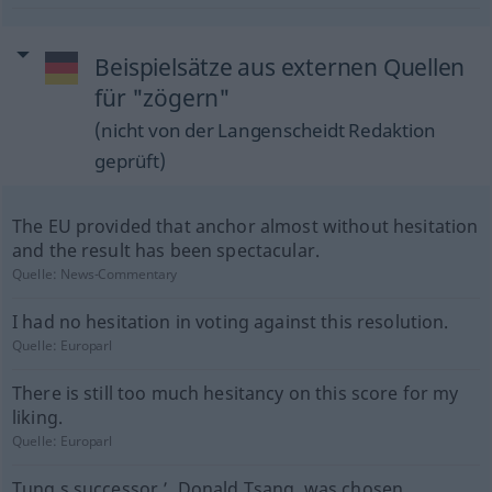
Beispielsätze aus externen Quellen
für "zögern"
(nicht von der Langenscheidt Redaktion
geprüft)
The EU provided that anchor almost without hesitation
and the result has been spectacular.
Quelle:
News-Commentary
I had no hesitation in voting against this resolution.
Quelle:
Europarl
There is still too much hesitancy on this score for my
liking.
Quelle:
Europarl
Tung s successor ’, Donald Tsang, was chosen