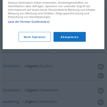
„'Zögern“
: Neutrum
Genaue Geolocation-Daten verwenden. Geräteeigenschaften zur
Identifikation aktiv abfragen. Speichern von und/oder Zugriff auf
Informationen auf einem Gerät. Personalisierte Werbung und Inhalte,
Messung von Werbung und Inhalten, Zielgruppenforschung und
zögern
n
<
Zögerns
>
Entwicklung von Dienstleistungen.
Liste der Partner (Lieferanten)
Übersicht aller Übersetzungen
(Für mehr Details die Übersetzung anklicken/antippen)
Mehr Optionen
Akzeptieren
hesitation
hesitation, wavering
hesitation
zögern
Zaudern
hesitation
zögern
Schwanken
wavering
zögern
Schwanken