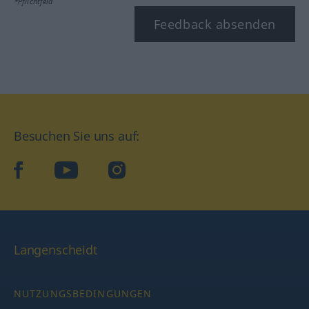
*Pflichtfeld
Feedback absenden
Besuchen Sie uns auf:
facebook
YouTube
Instagram
Langenscheidt
NUTZUNGSBEDINGUNGEN