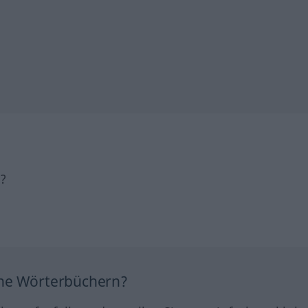
h?
ine Wörterbüchern?