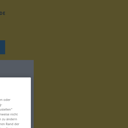
DE
en oder
g-
ustellen“
rweise nicht
en zu ändern
eren Rand der