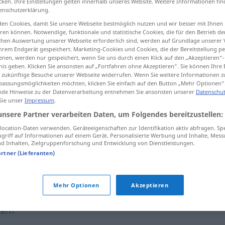
cken. Ihre Einstellungen gelten innerhalb unseres Website. Weitere Informationen fin
enschutzerklärung.
en Cookies, damit Sie unsere Webseite bestmöglich nutzen und wir besser mit Ihnen
en können. Notwendige, funktionale und statistische Cookies, die für den Betrieb d
ischen Auswertung unserer Webseite erforderlich sind, werden auf Grundlage unserer
tippen)
hrem Endgerät gespeichert. Marketing-Cookies und Cookies, die der Bereitstellung per
nen, werden nur gespeichert, wenn Sie uns durch einen Klick auf den „Akzeptieren“-
nis geben. Klicken Sie ansonsten auf „Fortfahren ohne Akzeptieren“. Sie können Ihre 
ür zukünftige Besuche unserer Webseite widerrufen. Wenn Sie weitere Informationen 
assungsmöglichkeiten möchten, klicken Sie einfach auf den Button „Mehr Optionen“
de Hinweise zu der Datenverarbeitung entnehmen Sie ansonsten unserer
Datenschut
 Sie unser
Impressum
.
Willenlosigkeit
unsere Partner verarbeiten Daten, um Folgendes bereitzustellen:
ocation-Daten verwenden. Geräteeigenschaften zur Identifikation aktiv abfragen. Sp
griff auf Informationen auf einem Gerät. Personalisierte Werbung und Inhalte, Mes
Willenlosigkeit
PSYCH
 Inhalten, Zielgruppenforschung und Entwicklung von Dienstleistungen.
artner (Lieferanten)
eit"
Mehr Optionen
Akzeptieren
gern