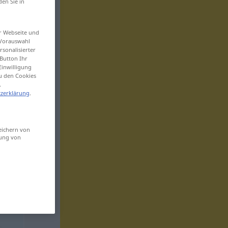
den Sie in
er Webseite und
 Vorauswahl
sonalisierter
Button Ihr
Einwilligung
zu den Cookies
.
zerklärung
.
eichern von
sung von