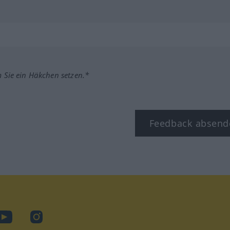
m Sie ein Häkchen setzen.*
Feedback absend
ook
YouTube
Instagram