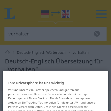
Deutsch-Englisch Wörterbuch
vorhalten
Deutsch-Englisch Übersetzung für
"vorhalten"
"vorhalten" Englisch Übersetzung
Ihre Privatsphäre ist uns wichtig
Wir und unsere
716
-Partner speichern und greifen auf
personenbezogene Daten wie Browserdaten oder eindeutige
„vorhalten“
: transitives Verb
Kennungen auf Ihrem Gerät zu. Durch Auswahl von Akzeptieren
aktivieren Sie Tracking-Technologien für die unter „Wir und unsere
Partner verarbeiten Daten, um Ihnen Dienste bereitzustellen“
vorhalten
v/t
<
irr
,
trennb
;
-ge-
;
h
>
aufgeführten Zwecke. Wenn Tracker deaktiviert sind, sind manche