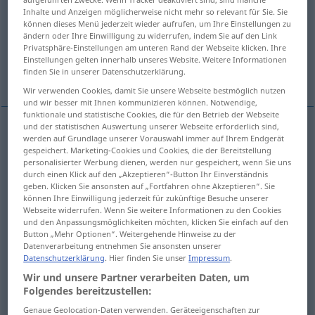
Inhalte und Anzeigen möglicherweise nicht mehr so relevant für Sie. Sie
können dieses Menü jederzeit wieder aufrufen, um Ihre Einstellungen zu
Übersicht aller Übersetzungen
ändern oder Ihre Einwilligung zu widerrufen, indem Sie auf den Link
(Für mehr Details die Übersetzung anklicken/antippen)
Privatsphäre-Einstellungen am unteren Rand der Webseite klicken. Ihre
Einstellungen gelten innerhalb unseres Website. Weitere Informationen
finden Sie in unserer Datenschutzerklärung.
keep in reserve
hold in front
Wir verwenden Cookies, damit Sie unsere Webseite bestmöglich nutzen
und wir besser mit Ihnen kommunizieren können. Notwendige,
funktionale und statistische Cookies, die für den Betrieb der Webseite
und der statistischen Auswertung unserer Webseite erforderlich sind,
werden auf Grundlage unserer Vorauswahl immer auf Ihrem Endgerät
hold
(
od
put)
(
sth
)
in
front
vorhalten
Decke etc
gespeichert. Marketing-Cookies und Cookies, die der Bereitstellung
personalisierter Werbung dienen, werden nur gespeichert, wenn Sie uns
durch einen Klick auf den „Akzeptieren“-Button Ihr Einverständnis
geben. Klicken Sie ansonsten auf „Fortfahren ohne Akzeptieren“. Sie
können Ihre Einwilligung jederzeit für zukünftige Besuche unserer
Beispiele
Webseite widerrufen. Wenn Sie weitere Informationen zu den Cookies
und den Anpassungsmöglichkeiten möchten, klicken Sie einfach auf den
jemandem eine
Pistole
vorhalten
Button „Mehr Optionen“. Weitergehende Hinweise zu der
Datenverarbeitung entnehmen Sie ansonsten unserer
to
point
a
revolver
at
sb
Datenschutzerklärung
. Hier finden Sie unser
Impressum
.
Wir und unsere Partner verarbeiten Daten, um
Folgendes bereitzustellen:
Beispiele
Genaue Geolocation-Daten verwenden. Geräteeigenschaften zur