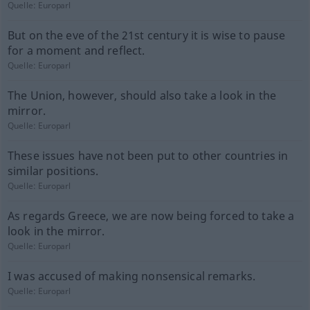
Quelle:
Europarl
But on the eve of the 21st century it is wise to pause
for a moment and reflect.
Quelle:
Europarl
The Union, however, should also take a look in the
mirror.
Quelle:
Europarl
These issues have not been put to other countries in
similar positions.
Quelle:
Europarl
As regards Greece, we are now being forced to take a
look in the mirror.
Quelle:
Europarl
I was accused of making nonsensical remarks.
Quelle:
Europarl