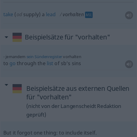
take
(
od
supply) a
lead
vorhalten
MIL
Beispielsätze für "vorhalten"
jemandem
sein
Sündenregister
vorhalten
to
go
through the
list
of sb’s sins
Beispielsätze aus externen Quellen
für "vorhalten"
(nicht von der Langenscheidt Redaktion
geprüft)
But it forgot one thing: to include itself.