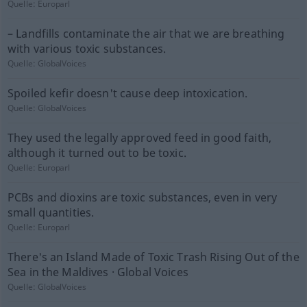
Quelle:
Europarl
– Landfills contaminate the air that we are breathing
with various toxic substances.
Quelle:
GlobalVoices
Spoiled kefir doesn't cause deep intoxication.
Quelle:
GlobalVoices
They used the legally approved feed in good faith,
although it turned out to be toxic.
Quelle:
Europarl
PCBs and dioxins are toxic substances, even in very
small quantities.
Quelle:
Europarl
There's an Island Made of Toxic Trash Rising Out of the
Sea in the Maldives · Global Voices
Quelle:
GlobalVoices