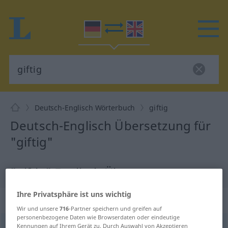
Deutsch-Englisch Wörterbuch
giftig
Deutsch-Englisch Übersetzung für
"giftig"
"giftig" Englisch Übersetzung
Ihre Privatsphäre ist uns wichtig
„giftig“
: Adjektiv
Wir und unsere
716
-Partner speichern und greifen auf
personenbezogene Daten wie Browserdaten oder eindeutige
giftig
Kennungen auf Ihrem Gerät zu. Durch Auswahl von Akzeptieren
adj