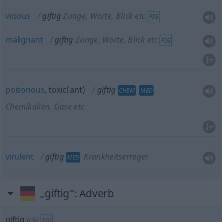
vicious
giftig
Zunge, Worte, Blick etc
FIG
malignant
giftig
Zunge, Worte, Blick etc
FIG
poisonous
, toxic(ant)
giftig
CHEM
MED
Chemikalien, Gase etc
virulent
giftig
Krankheitserreger
MED
„giftig“
: Adverb
giftig
adv
FIG