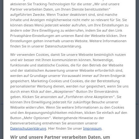
aktivieren Sie Tracking-Technologien für die unter „Wir und unsere
Partner verarbeiten Daten, um Ihnen Dienste bereitzustellen“
Übersicht aller Übersetzungen
aufgeführten Zwecke. Wenn Tracker deaktiviert sind, sind manche
(Für mehr Details die Übersetzung anklicken/antippen)
Inhalte und Anzeigen möglicherweise nicht mehr so relevant für Sie. Sie
können dieses Menü jederzeit wieder aufrufen, um Ihre Einstellungen zu
ändern oder Ihre Einwilligung zu widerrufen, indem Sie auf den Link
poisonous, toxic
poisonous, venomous
Privatsphäre-Einstellungen am unteren Rand der Webseite klicken. Ihre
Einstellungen gelten innerhalb unseres Website. Weitere Informationen
finden Sie in unserer Datenschutzerklärung.
poisoned
Wir verwenden Cookies, damit Sie unsere Webseite bestmöglich nutzen
und wir besser mit Ihnen kommunizieren können. Notwendige,
funktionale und statistische Cookies, die für den Betrieb der Webseite
venomous, malicious, spiteful, vicious,
und der statistischen Auswertung unserer Webseite erforderlich sind,
malignant
werden auf Grundlage unserer Vorauswahl immer auf Ihrem Endgerät
gespeichert. Marketing-Cookies und Cookies, die der Bereitstellung
personalisierter Werbung dienen, werden nur gespeichert, wenn Sie uns
poisonous, toxicant
virulent
durch einen Klick auf den „Akzeptieren“-Button Ihr Einverständnis
geben. Klicken Sie ansonsten auf „Fortfahren ohne Akzeptieren“. Sie
können Ihre Einwilligung jederzeit für zukünftige Besuche unserer
Webseite widerrufen. Wenn Sie weitere Informationen zu den Cookies
und den Anpassungsmöglichkeiten möchten, klicken Sie einfach auf den
Button „Mehr Optionen“. Weitergehende Hinweise zu der
poisonous
giftig
Substanz
Datenverarbeitung entnehmen Sie ansonsten unserer
Datenschutzerklärung
. Hier finden Sie unser
Impressum
.
toxic
giftig
Substanz
Wir und unsere Partner verarbeiten Daten, um