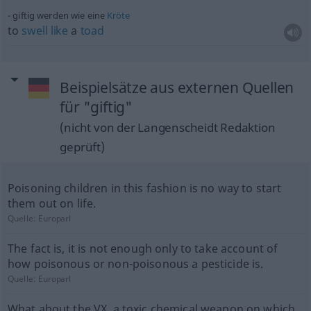
giftig werden wie eine
Kröte
to
swell
like
a
toad
Beispielsätze aus externen Quellen
für "giftig"
(nicht von der Langenscheidt Redaktion
geprüft)
Poisoning children in this fashion is no way to start
them out on life.
Quelle:
Europarl
The fact is, it is not enough only to take account of
how poisonous or non-poisonous a pesticide is.
Quelle:
Europarl
What about the VX, a toxic chemical weapon on which