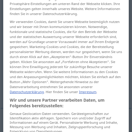
Privatsphäre-Einstellungen am unteren Rand der Webseite klicken. Ihre
Einstellungen gelten innerhalb unseres Website. Weitere Informationen
Übersicht aller Übersetzungen
finden Sie in unserer Datenschutzerklärung.
(Für mehr Details die Übersetzung anklicken/antippen)
Wir verwenden Cookies, damit Sie unsere Webseite bestmöglich nutzen
und wir besser mit Ihnen kommunizieren können. Notwendige,
Geschöpf, Wesen, Kreatur
Kreatur, Tier
funktionale und statistische Cookies, die für den Betrieb der Webseite
und der statistischen Auswertung unserer Webseite erforderlich sind,
werden auf Grundlage unserer Vorauswahl immer auf Ihrem Endgerät
Haustier
Geschöpf, Ding
gespeichert. Marketing-Cookies und Cookies, die der Bereitstellung
personalisierter Werbung dienen, werden nur gespeichert, wenn Sie uns
durch einen Klick auf den „Akzeptieren“-Button Ihr Einverständnis
Kreatur, Günstling
geben. Klicken Sie ansonsten auf „Fortfahren ohne Akzeptieren“. Sie
können Ihre Einwilligung jederzeit für zukünftige Besuche unserer
Webseite widerrufen. Wenn Sie weitere Informationen zu den Cookies
und den Anpassungsmöglichkeiten möchten, klicken Sie einfach auf den
Sklave, Sklavin, Handlangerin, Werkzeug
Button „Mehr Optionen“. Weitergehende Hinweise zu der
Datenverarbeitung entnehmen Sie ansonsten unserer
Datenschutzerklärung
. Hier finden Sie unser
Impressum
.
Weitere Beispiele...
Wir und unsere Partner verarbeiten Daten, um
Folgendes bereitzustellen:
Genaue Geolocation-Daten verwenden. Geräteeigenschaften zur
Identifikation aktiv abfragen. Speichern von und/oder Zugriff auf
Informationen auf einem Gerät. Personalisierte Werbung und Inhalte,
Geschöpf
n
creature
being
Messung von Werbung und Inhalten, Zielgruppenforschung und
Entwicklung von Dienstleistungen.