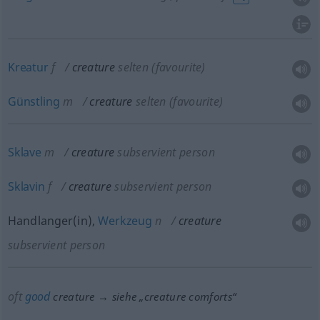
Kreatur
f
creature
selten
(favourite)
Günstling
m
creature
selten
(favourite)
Sklave
m
creature
subservient person
Sklavin
f
creature
subservient person
Handlanger(in),
Werkzeug
n
creature
subservient person
oft
good
creature → siehe „
creature comforts
“