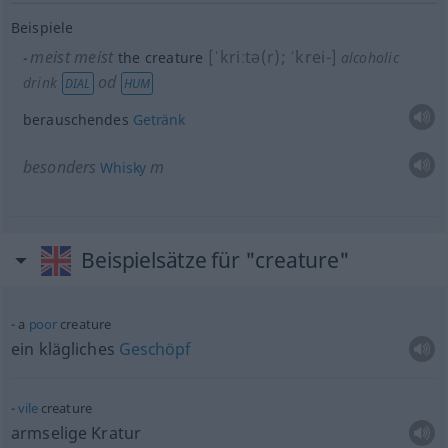
Beispiele
meist
meist
[ˈkriːtə(r); ˈkrei-]
the creature
alcoholic
od
drink
DIAL
HUM
berauschendes
Getränk
besonders
m
Whisky
Beispielsätze für "creature"
a
poor
creature
ein klägliches
Geschöpf
vile
creature
armselige Kratur