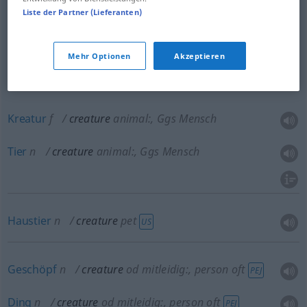
Liste der Partner (Lieferanten)
Wesen
n
creature
being
Kreatur
f
(Mensch
od
Tier)
creature
being
Mehr Optionen
Akzeptieren
Kreatur
f
creature
animal:
, Ggs Mensch
Tier
n
creature
animal:
, Ggs Mensch
Haustier
n
creature
pet
US
Geschöpf
n
creature
od
mitleidig:
, person
oft
PEJ
Ding
n
creature
od
mitleidig:
, person
oft
PEJ