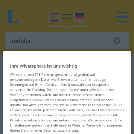
Spanisch-Deutsch Wörterbuch
ondular
Ihre Privatsphäre ist uns wichtig
Spanisch-Deutsch Übersetzung für
Wir und unsere
716
-Partner speichern und greifen auf
personenbezogene Daten wie Browserdaten oder eindeutige
"ondular"
Kennungen auf Ihrem Gerät zu. Durch Auswahl von Akzeptieren
aktivieren Sie Tracking-Technologien für die unter „Wir und unsere
Partner verarbeiten Daten, um Ihnen Dienste bereitzustellen“
"ondular" Deutsch Übersetzung
aufgeführten Zwecke. Wenn Tracker deaktiviert sind, sind manche
Inhalte und Anzeigen möglicherweise nicht mehr so relevant für Sie. Sie
können dieses Menü jederzeit wieder aufrufen, um Ihre Einstellungen zu
ändern oder Ihre Einwilligung zu widerrufen, indem Sie auf den Link
„ondular“
: verbo intransitivo
Privatsphäre-Einstellungen am unteren Rand der Webseite klicken. Ihre
Einstellungen gelten innerhalb unseres Website. Weitere Informationen
finden Sie in unserer Datenschutzerklärung.
ondular
[ɔnduˈlar]
v/i