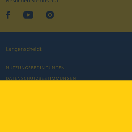
Besuchen Sie uns auf:
facebook
YouTube
Instagram
Langenscheidt
NUTZUNGSBEDINGUNGEN
DATENSCHUTZBESTIMMUNGEN
IMPRESSUM
PRIVATSPHÄRE-EINSTELLUNGEN
LATEINWÖRTERBUCH MIT CODE
Copyright © 2026 PONS Langenscheidt GmbH, Alle Rechte