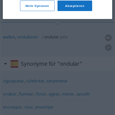
Mehr Optionen
Akzeptieren
wellen, ondulieren
wellen
,
ondulieren
ondular
pelo
Synonyme für "ondular"
zigzaguear
,
culebrear
,
serpentear
ondear
,
flamear
,
flotar
,
agitar
,
mecer
,
sacudir
encrespar
,
rizar
,
ensortijar