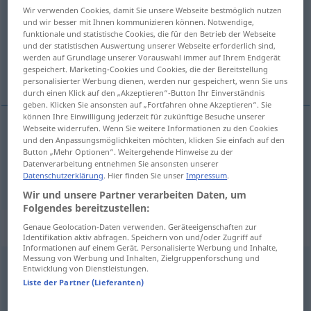
Wir verwenden Cookies, damit Sie unsere Webseite bestmöglich nutzen
und wir besser mit Ihnen kommunizieren können. Notwendige,
Übersicht aller Übersetzungen
funktionale und statistische Cookies, die für den Betrieb der Webseite
(Für mehr Details die Übersetzung anklicken/antippen)
und der statistischen Auswertung unserer Webseite erforderlich sind,
werden auf Grundlage unserer Vorauswahl immer auf Ihrem Endgerät
gespeichert. Marketing-Cookies und Cookies, die der Bereitstellung
wogen, flattern
personalisierter Werbung dienen, werden nur gespeichert, wenn Sie uns
durch einen Klick auf den „Akzeptieren“-Button Ihr Einverständnis
geben. Klicken Sie ansonsten auf „Fortfahren ohne Akzeptieren“. Sie
können Ihre Einwilligung jederzeit für zukünftige Besuche unserer
Webseite widerrufen. Wenn Sie weitere Informationen zu den Cookies
und den Anpassungsmöglichkeiten möchten, klicken Sie einfach auf den
wogen
ondular
olas
Button „Mehr Optionen“. Weitergehende Hinweise zu der
Datenverarbeitung entnehmen Sie ansonsten unserer
flattern
ondular
bandera, pelo
Datenschutzerklärung
. Hier finden Sie unser
Impressum
.
Wir und unsere Partner verarbeiten Daten, um
Folgendes bereitzustellen:
„ondular“
: verbo transitivo
Genaue Geolocation-Daten verwenden. Geräteeigenschaften zur
Identifikation aktiv abfragen. Speichern von und/oder Zugriff auf
Informationen auf einem Gerät. Personalisierte Werbung und Inhalte,
Messung von Werbung und Inhalten, Zielgruppenforschung und
ondular
[ɔnduˈlar]
v/t
Entwicklung von Dienstleistungen.
Liste der Partner (Lieferanten)
Übersicht aller Übersetzungen
(Für mehr Details die Übersetzung anklicken/antippen)