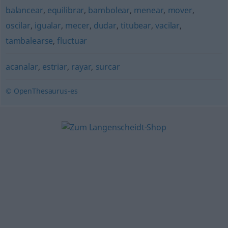
balancear
,
equilibrar
,
bambolear
,
menear
,
mover
,
oscilar
,
igualar
,
mecer
,
dudar
,
titubear
,
vacilar
,
tambalearse
,
fluctuar
acanalar
,
estriar
,
rayar
,
surcar
© OpenThesaurus-es