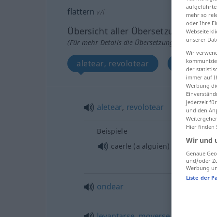
aufgeführte
flattern
v/i
mehr so rel
oder Ihre E
Übersicht aller Übersetzungen
Webseite kli
unserer Dat
(Für mehr Details die Übersetzung anklicken/an
Wir verwend
kommunizier
aletear, revolotear
ondear, l
der statist
immer auf I
Werbung die
Einverständ
jederzeit f
aletear
,
revolotear
und den Anp
Weitergehen
Hier finden
Beispiele
Wir und 
caerle (a
alguien
) por
sorpresa
Genaue Geol
und/oder Zu
Werbung und
Liste der P
ondear
levantarse
,
moverse
(
por el vien