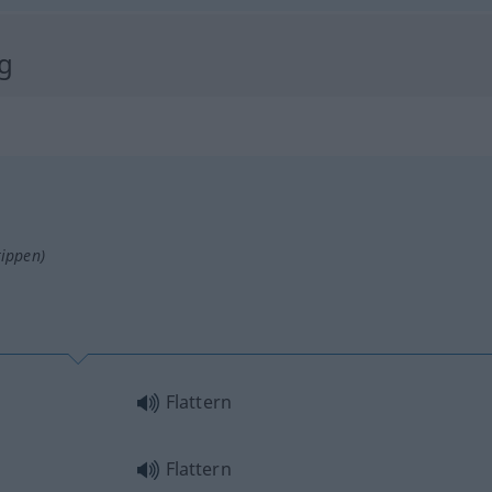
ng
tippen)
Flattern
Flattern