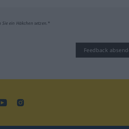
m Sie ein Häkchen setzen.*
Feedback absend
ook
YouTube
Instagram