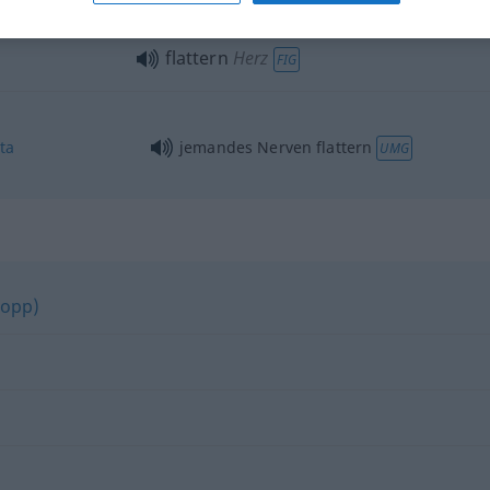
flattern
Herz
FIG
ta
jemandes Nerven flattern
UMG
lopp)