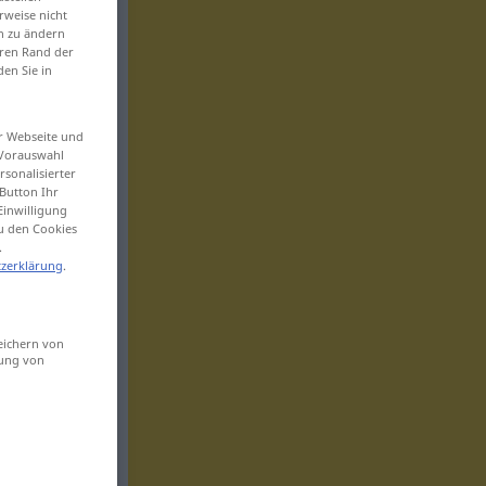
rweise nicht
en zu ändern
eren Rand der
den Sie in
er Webseite und
 Vorauswahl
sonalisierter
Button Ihr
Einwilligung
zu den Cookies
.
zerklärung
.
eichern von
sung von