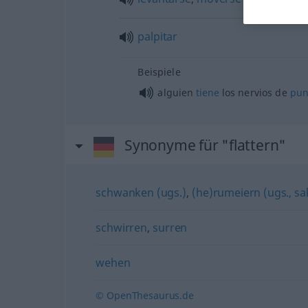
palpitar
Beispiele
alguien
tiene
los nervios de
pun
Synonyme für "flattern"
schwanken (ugs.)
,
(he)rumeiern (ugs., sa
schwirren
,
surren
wehen
© OpenThesaurus.de