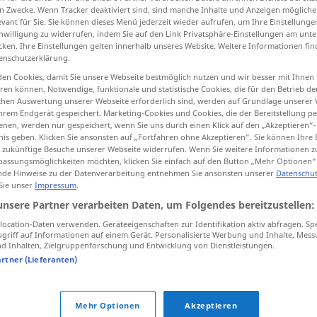
n Zwecke. Wenn Tracker deaktiviert sind, sind manche Inhalte und Anzeigen mögliche
evant für Sie. Sie können dieses Menü jederzeit wieder aufrufen, um Ihre Einstellung
inwilligung zu widerrufen, indem Sie auf den Link Privatsphäre-Einstellungen am unt
cken. Ihre Einstellungen gelten innerhalb unseres Website. Weitere Informationen fin
enschutzerklärung.
tippen)
en Cookies, damit Sie unsere Webseite bestmöglich nutzen und wir besser mit Ihnen
en können. Notwendige, funktionale und statistische Cookies, die für den Betrieb d
evantarse, moverse
palpitar
ischen Auswertung unserer Webseite erforderlich sind, werden auf Grundlage unserer
hrem Endgerät gespeichert. Marketing-Cookies und Cookies, die der Bereitstellung per
nen, werden nur gespeichert, wenn Sie uns durch einen Klick auf den „Akzeptieren“-
nis geben. Klicken Sie ansonsten auf „Fortfahren ohne Akzeptieren“. Sie können Ihre 
ür zukünftige Besuche unserer Webseite widerrufen. Wenn Sie weitere Informationen 
flattern
Vogel
<
s.
>
assungsmöglichkeiten möchten, klicken Sie einfach auf den Button „Mehr Optionen“
de Hinweise zu der Datenverarbeitung entnehmen Sie ansonsten unserer
Datenschut
 Sie unser
Impressum
.
unsere Partner verarbeiten Daten, um Folgendes bereitzustellen:
jemandem auf den
Tisch
flattern
ocation-Daten verwenden. Geräteeigenschaften zur Identifikation aktiv abfragen. Sp
<
s.
>
FIG
UMG
griff auf Informationen auf einem Gerät. Personalisierte Werbung und Inhalte, Mes
 Inhalten, Zielgruppenforschung und Entwicklung von Dienstleistungen.
artner (Lieferanten)
flattern
Fahne
Mehr Optionen
Akzeptieren
to
)
flattern
im Winde
Kleider, Haare