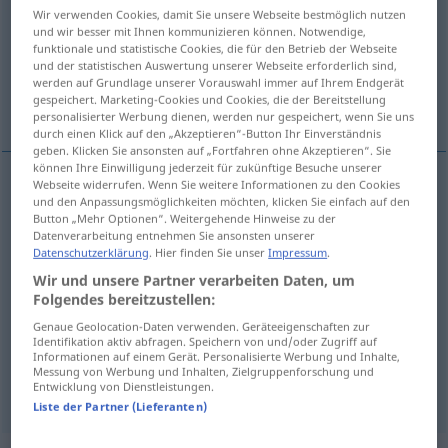
Wir verwenden Cookies, damit Sie unsere Webseite bestmöglich nutzen
und wir besser mit Ihnen kommunizieren können. Notwendige,
Übersicht aller Übersetzungen
funktionale und statistische Cookies, die für den Betrieb der Webseite
(Für mehr Details die Übersetzung anklicken/antippen)
und der statistischen Auswertung unserer Webseite erforderlich sind,
werden auf Grundlage unserer Vorauswahl immer auf Ihrem Endgerät
gespeichert. Marketing-Cookies und Cookies, die der Bereitstellung
aufstehen, sich erheben
aufgehen
personalisierter Werbung dienen, werden nur gespeichert, wenn Sie uns
durch einen Klick auf den „Akzeptieren“-Button Ihr Einverständnis
geben. Klicken Sie ansonsten auf „Fortfahren ohne Akzeptieren“. Sie
können Ihre Einwilligung jederzeit für zukünftige Besuche unserer
Webseite widerrufen. Wenn Sie weitere Informationen zu den Cookies
und den Anpassungsmöglichkeiten möchten, klicken Sie einfach auf den
aufstehen
levantarse
persona
Button „Mehr Optionen“. Weitergehende Hinweise zu der
Datenverarbeitung entnehmen Sie ansonsten unserer
sich
erheben
levantarse
tb
Datenschutzerklärung
. Hier finden Sie unser
Impressum
.
FIG
Wir und unsere Partner verarbeiten Daten, um
Folgendes bereitzustellen:
Genaue Geolocation-Daten verwenden. Geräteeigenschaften zur
Identifikation aktiv abfragen. Speichern von und/oder Zugriff auf
aufgehen
levantarse
sol, telón
Informationen auf einem Gerät. Personalisierte Werbung und Inhalte,
Messung von Werbung und Inhalten, Zielgruppenforschung und
Entwicklung von Dienstleistungen.
Liste der Partner (Lieferanten)