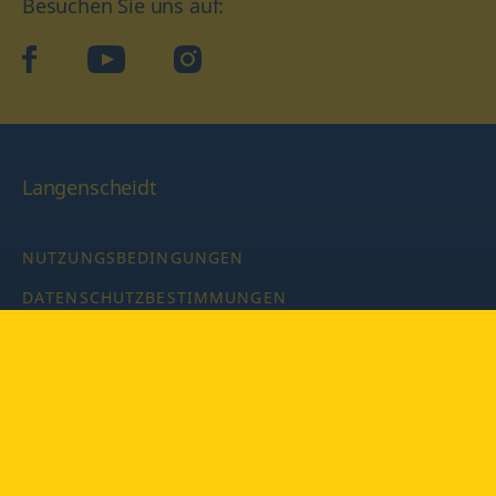
Besuchen Sie uns auf:
facebook
YouTube
Instagram
Langenscheidt
NUTZUNGSBEDINGUNGEN
DATENSCHUTZBESTIMMUNGEN
IMPRESSUM
PRIVATSPHÄRE-EINSTELLUNGEN
LATEINWÖRTERBUCH MIT CODE
Copyright © 2026 PONS Langenscheidt GmbH, Alle Rechte