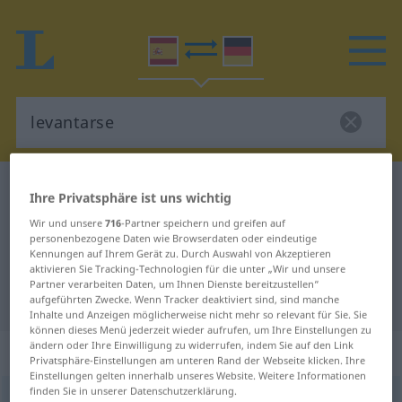
Spanisch-Deutsch Wörterbuch
levantarse
Ihre Privatsphäre ist uns wichtig
Spanisch-Deutsch Übersetzung für
Wir und unsere
716
-Partner speichern und greifen auf
personenbezogene Daten wie Browserdaten oder eindeutige
"levantarse"
Kennungen auf Ihrem Gerät zu. Durch Auswahl von Akzeptieren
aktivieren Sie Tracking-Technologien für die unter „Wir und unsere
Partner verarbeiten Daten, um Ihnen Dienste bereitzustellen“
"levantarse" Deutsch Übersetzung
aufgeführten Zwecke. Wenn Tracker deaktiviert sind, sind manche
Inhalte und Anzeigen möglicherweise nicht mehr so relevant für Sie. Sie
können dieses Menü jederzeit wieder aufrufen, um Ihre Einstellungen zu
ändern oder Ihre Einwilligung zu widerrufen, indem Sie auf den Link
„levantarse“
: verbo reflexivo
Privatsphäre-Einstellungen am unteren Rand der Webseite klicken. Ihre
Einstellungen gelten innerhalb unseres Website. Weitere Informationen
finden Sie in unserer Datenschutzerklärung.
levantarse
[leβanˈtarse]
v/r