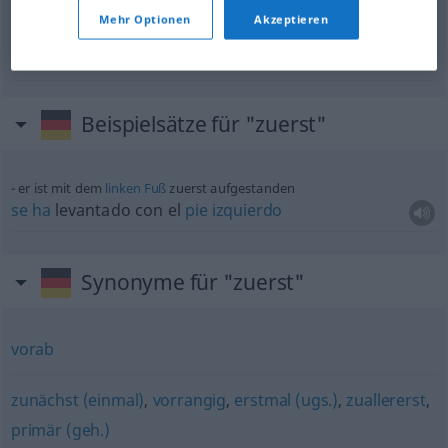
Mehr Optionen
Akzeptieren
al
principio
zuerst
(≈ anfangs)
Beispielsätze für "zuerst"
er ist mit dem
linken
Fuß
zuerst aufgestanden
se
ha
levantado con el
pie
izquierdo
Synonyme für "zuerst"
vorab
zunächst (einmal)
,
vorrangig
,
erstmal (ugs.)
,
zuallererst
,
primär (geh.)