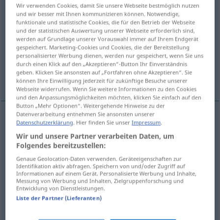
Wir verwenden Cookies, damit Sie unsere Webseite bestmöglich nutzen
und wir besser mit Ihnen kommunizieren können. Notwendige,
Übersicht aller Übersetzungen
funktionale und statistische Cookies, die für den Betrieb der Webseite
(Für mehr Details die Übersetzung anklicken/antippen)
und der statistischen Auswertung unserer Webseite erforderlich sind,
werden auf Grundlage unserer Vorauswahl immer auf Ihrem Endgerät
gespeichert. Marketing-Cookies und Cookies, die der Bereitstellung
el primero
en primer lugar, primero
personalisierter Werbung dienen, werden nur gespeichert, wenn Sie uns
durch einen Klick auf den „Akzeptieren“-Button Ihr Einverständnis
geben. Klicken Sie ansonsten auf „Fortfahren ohne Akzeptieren“. Sie
al principio
können Ihre Einwilligung jederzeit für zukünftige Besuche unserer
Webseite widerrufen. Wenn Sie weitere Informationen zu den Cookies
und den Anpassungsmöglichkeiten möchten, klicken Sie einfach auf den
Button „Mehr Optionen“. Weitergehende Hinweise zu der
Datenverarbeitung entnehmen Sie ansonsten unserer
Datenschutzerklärung
. Hier finden Sie unser
Impressum
.
el
primero
zuerst
(≈ als erster)
Wir und unsere Partner verarbeiten Daten, um
Folgendes bereitzustellen:
Genaue Geolocation-Daten verwenden. Geräteeigenschaften zur
Identifikation aktiv abfragen. Speichern von und/oder Zugriff auf
Informationen auf einem Gerät. Personalisierte Werbung und Inhalte,
en
primer
lugar
,
primero
zuerst
(≈ an erster
Messung von Werbung und Inhalten, Zielgruppenforschung und
Entwicklung von Dienstleistungen.
Stelle)
Liste der Partner (Lieferanten)