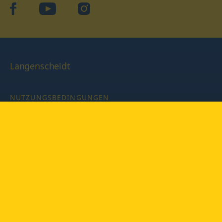
facebook
YouTube
Instagram
Langenscheidt
NUTZUNGSBEDINGUNGEN
DATENSCHUTZBESTIMMUNGEN
IMPRESSUM
PRIVATSPHÄRE-EINSTELLUNGEN
LATEINWÖRTERBUCH MIT CODE
Copyright © 2026 PONS Langenscheidt GmbH, Alle Rechte
vorbehalten.