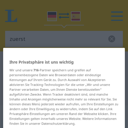
Deutsch-Spanisch Wörterbuch
zuerst
Ihre Privatsphäre ist uns wichtig
Deutsch-Spanisch Übersetzung für
Wir und unsere
716
-Partner speichern und greifen auf
personenbezogene Daten wie Browserdaten oder eindeutige
"zuerst"
Kennungen auf Ihrem Gerät zu. Durch Auswahl von Akzeptieren
aktivieren Sie Tracking-Technologien für die unter „Wir und unsere
Partner verarbeiten Daten, um Ihnen Dienste bereitzustellen“
"zuerst" Spanisch Übersetzung
aufgeführten Zwecke. Wenn Tracker deaktiviert sind, sind manche
Inhalte und Anzeigen möglicherweise nicht mehr so relevant für Sie. Sie
können dieses Menü jederzeit wieder aufrufen, um Ihre Einstellungen zu
ändern oder Ihre Einwilligung zu widerrufen, indem Sie auf den Link
„zuerst“
: Adverb
Privatsphäre-Einstellungen am unteren Rand der Webseite klicken. Ihre
Einstellungen gelten innerhalb unseres Website. Weitere Informationen
finden Sie in unserer Datenschutzerklärung.
zuerst
adv