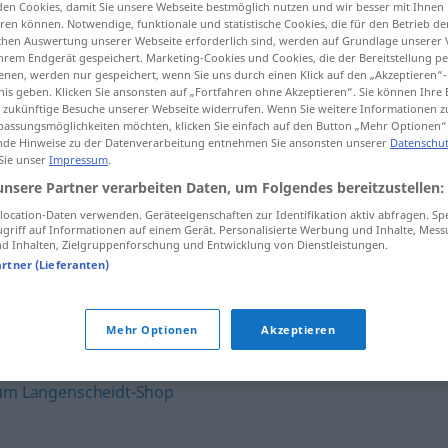
en Cookies, damit Sie unsere Webseite bestmöglich nutzen und wir besser mit Ihnen
en können. Notwendige, funktionale und statistische Cookies, die für den Betrieb d
ischen Auswertung unserer Webseite erforderlich sind, werden auf Grundlage unserer
hrem Endgerät gespeichert. Marketing-Cookies und Cookies, die der Bereitstellung per
nen, werden nur gespeichert, wenn Sie uns durch einen Klick auf den „Akzeptieren“-
tippen)
nis geben. Klicken Sie ansonsten auf „Fortfahren ohne Akzeptieren“. Sie können Ihre 
ür zukünftige Besuche unserer Webseite widerrufen. Wenn Sie weitere Informationen 
assungsmöglichkeiten möchten, klicken Sie einfach auf den Button „Mehr Optionen“
de Hinweise zu der Datenverarbeitung entnehmen Sie ansonsten unserer
Datenschut
 Sie unser
Impressum
.
unsere Partner verarbeiten Daten, um Folgendes bereitzustellen:
ocation-Daten verwenden. Geräteeigenschaften zur Identifikation aktiv abfragen. Sp
n
aletear
griff auf Informationen auf einem Gerät. Personalisierte Werbung und Inhalte, Mes
 Inhalten, Zielgruppenforschung und Entwicklung von Dienstleistungen.
artner (Lieferanten)
va
aleteando
FAM
Mehr Optionen
Akzeptieren