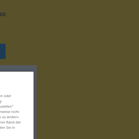
DE
en oder
g-
ustellen“
rweise nicht
en zu ändern
eren Rand der
den Sie in