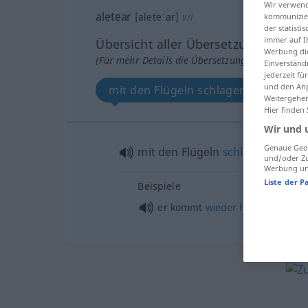
Wir verwend
aletear
[aleteˈar]
v/i
kommunizier
der statist
immer auf I
Übersicht aller Übersetzungen
Werbung die
(Für mehr Details die Übersetzung anklicken/an
Einverständ
jederzeit f
und den Anp
mit den Flügeln schlagen, flattern
Weitergehen
Hier finden
Wir und 
Genaue Geol
mit den Flügeln
schlagen
,
flatter
und/oder Zu
Werbung und
Liste der P
Beispiele
er kommt
wieder
hoch