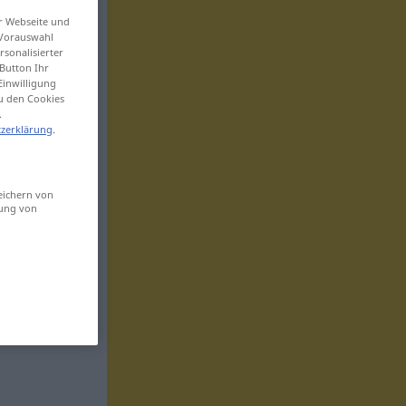
er Webseite und
 Vorauswahl
sonalisierter
Button Ihr
Einwilligung
zu den Cookies
.
zerklärung
.
eichern von
sung von