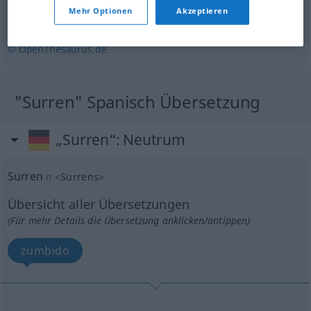
Mehr Optionen
Akzeptieren
summen
,
brummen
,
sirren
,
schnurren
© OpenThesaurus.de
"Surren" Spanisch Übersetzung
„Surren“
: Neutrum
Surren
n
<
Surrens
>
Übersicht aller Übersetzungen
(Für mehr Details die Übersetzung anklicken/antippen)
zumbido