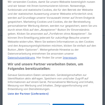
Wir verwenden Cookies, damit Sie unsere Webseite bestmöglich nutzen
und wir besser mit Ihnen kommunizieren können. Notwendige,
Übersicht aller Übersetzungen
funktionale und statistische Cookies, die für den Betrieb der Webseite
und der statistischen Auswertung unserer Webseite erforderlich sind,
(Für mehr Details die Übersetzung anklicken/antippen)
werden auf Grundlage unserer Vorauswahl immer auf Ihrem Endgerät
gespeichert. Marketing-Cookies und Cookies, die der Bereitstellung
zumbar
silbar, zumbar
personalisierter Werbung dienen, werden nur gespeichert, wenn Sie uns
durch einen Klick auf den „Akzeptieren“-Button Ihr Einverständnis
geben. Klicken Sie ansonsten auf „Fortfahren ohne Akzeptieren“. Sie
können Ihre Einwilligung jederzeit für zukünftige Besuche unserer
Webseite widerrufen. Wenn Sie weitere Informationen zu den Cookies
und den Anpassungsmöglichkeiten möchten, klicken Sie einfach auf den
zumbar
surren
(≈ summen)
Insekt, Motor
<
h.
>
Button „Mehr Optionen“. Weitergehende Hinweise zu der
Datenverarbeitung entnehmen Sie ansonsten unserer
Datenschutzerklärung
. Hier finden Sie unser
Impressum
.
Wir und unsere Partner verarbeiten Daten, um
silbar
,
zumbar
surren
(≈ schwirren)
<
s.
>
Folgendes bereitzustellen:
Genaue Geolocation-Daten verwenden. Geräteeigenschaften zur
Identifikation aktiv abfragen. Speichern von und/oder Zugriff auf
Synonyme für "surren"
Informationen auf einem Gerät. Personalisierte Werbung und Inhalte,
Messung von Werbung und Inhalten, Zielgruppenforschung und
Entwicklung von Dienstleistungen.
Liste der Partner (Lieferanten)
flattern
,
schwirren