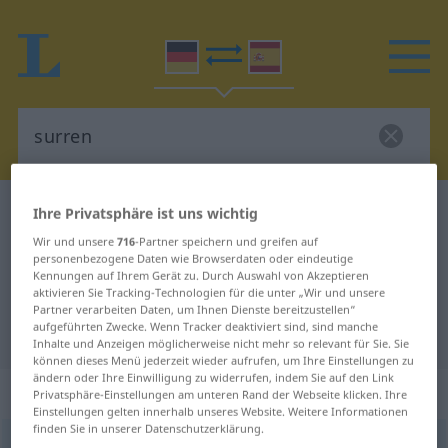
Deutsch-Spanisch Wörterbuch
surren
Ihre Privatsphäre ist uns wichtig
Deutsch-Spanisch Übersetzung für
Wir und unsere
716
-Partner speichern und greifen auf
personenbezogene Daten wie Browserdaten oder eindeutige
"surren"
Kennungen auf Ihrem Gerät zu. Durch Auswahl von Akzeptieren
aktivieren Sie Tracking-Technologien für die unter „Wir und unsere
Partner verarbeiten Daten, um Ihnen Dienste bereitzustellen“
aufgeführten Zwecke. Wenn Tracker deaktiviert sind, sind manche
"surren" Spanisch Übersetzung
Inhalte und Anzeigen möglicherweise nicht mehr so relevant für Sie. Sie
können dieses Menü jederzeit wieder aufrufen, um Ihre Einstellungen zu
ändern oder Ihre Einwilligung zu widerrufen, indem Sie auf den Link
„surren“
: intransitives Verb
Privatsphäre-Einstellungen am unteren Rand der Webseite klicken. Ihre
Einstellungen gelten innerhalb unseres Website. Weitere Informationen
finden Sie in unserer Datenschutzerklärung.
surren
[ˈzʊrən]
v/i