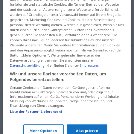
funktionale und statistische Cookies, die für den Betrieb der Webseite
und der statistischen Auswertung unserer Webseite erforderlich sind,
Übersicht aller Übersetzungen
werden auf Grundlage unserer Vorauswahl immer auf Ihrem Endgerät
(Für mehr Details die Übersetzung anklicken/antippen)
gespeichert. Marketing-Cookies und Cookies, die der Bereitstellung
personalisierter Werbung dienen, werden nur gespeichert, wenn Sie uns
durch einen Klick auf den „Akzeptieren“-Button Ihr Einverständnis
sich schlängeln
geben. Klicken Sie ansonsten auf „Fortfahren ohne Akzeptieren“. Sie
können Ihre Einwilligung jederzeit für zukünftige Besuche unserer
Webseite widerrufen. Wenn Sie weitere Informationen zu den Cookies
und den Anpassungsmöglichkeiten möchten, klicken Sie einfach auf den
Button „Mehr Optionen“. Weitergehende Hinweise zu der
Datenverarbeitung entnehmen Sie ansonsten unserer
sich
schlängeln
culebrear
Datenschutzerklärung
. Hier finden Sie unser
Impressum
.
Wir und unsere Partner verarbeiten Daten, um
Folgendes bereitzustellen:
Synonyme für "culebrear"
Genaue Geolocation-Daten verwenden. Geräteeigenschaften zur
Identifikation aktiv abfragen. Speichern von und/oder Zugriff auf
Informationen auf einem Gerät. Personalisierte Werbung und Inhalte,
Messung von Werbung und Inhalten, Zielgruppenforschung und
zigzaguear
,
ondular
,
serpentear
Entwicklung von Dienstleistungen.
Liste der Partner (Lieferanten)
© OpenThesaurus-es
Mehr Optionen
Akzeptieren