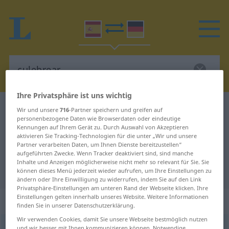
Ihre Privatsphäre ist uns wichtig
Spanisch-Deutsch Wörterbuch
culebrear
Wir und unsere
716
-Partner speichern und greifen auf
personenbezogene Daten wie Browserdaten oder eindeutige
Spanisch-Deutsch Übersetzung für
Kennungen auf Ihrem Gerät zu. Durch Auswahl von Akzeptieren
aktivieren Sie Tracking-Technologien für die unter „Wir und unsere
"culebrear"
Partner verarbeiten Daten, um Ihnen Dienste bereitzustellen“
aufgeführten Zwecke. Wenn Tracker deaktiviert sind, sind manche
Inhalte und Anzeigen möglicherweise nicht mehr so relevant für Sie. Sie
"culebrear" Deutsch Übersetzung
können dieses Menü jederzeit wieder aufrufen, um Ihre Einstellungen zu
ändern oder Ihre Einwilligung zu widerrufen, indem Sie auf den Link
Privatsphäre-Einstellungen am unteren Rand der Webseite klicken. Ihre
Einstellungen gelten innerhalb unseres Website. Weitere Informationen
„culebrear“
: verbo intransitivo
finden Sie in unserer Datenschutzerklärung.
Wir verwenden Cookies, damit Sie unsere Webseite bestmöglich nutzen
culebrear
[kuleβreˈar]
v/i
und wir besser mit Ihnen kommunizieren können. Notwendige,