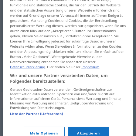
funktionale und statistische Cookies, die für den Betrieb der Webseite
und der statistischen Auswertung unserer Webseite erforderlich sind,
Übersicht aller Übersetzungen
werden auf Grundlage unserer Vorauswahl immer auf Ihrem Endgerät
(Für mehr Details die Übersetzung anklicken/antippen)
gespeichert. Marketing-Cookies und Cookies, die der Bereitstellung
personalisierter Werbung dienen, werden nur gespeichert, wenn Sie uns
durch einen Klick auf den „Akzeptieren“-Button Ihr Einverständnis
sich schlängeln, sich winden
geben. Klicken Sie ansonsten auf „Fortfahren ohne Akzeptieren“. Sie
können Ihre Einwilligung jederzeit für zukünftige Besuche unserer
Webseite widerrufen. Wenn Sie weitere Informationen zu den Cookies
und den Anpassungsmöglichkeiten möchten, klicken Sie einfach auf den
Button „Mehr Optionen“. Weitergehende Hinweise zu der
Datenverarbeitung entnehmen Sie ansonsten unserer
sich
schlängeln
serpentear
Datenschutzerklärung
. Hier finden Sie unser
Impressum
.
Wir und unsere Partner verarbeiten Daten, um
sich
winden
serpentear
camino, río
tb
Folgendes bereitzustellen:
Genaue Geolocation-Daten verwenden. Geräteeigenschaften zur
Identifikation aktiv abfragen. Speichern von und/oder Zugriff auf
Synonyme für "serpentear"
Informationen auf einem Gerät. Personalisierte Werbung und Inhalte,
Messung von Werbung und Inhalten, Zielgruppenforschung und
Entwicklung von Dienstleistungen.
Liste der Partner (Lieferanten)
zigzaguear
,
culebrear
,
ondular
Mehr Optionen
Akzeptieren
© OpenThesaurus-es