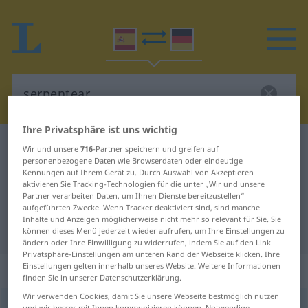
Ihre Privatsphäre ist uns wichtig
Spanisch-Deutsch Wörterbuch
serpentear
Wir und unsere
716
-Partner speichern und greifen auf
personenbezogene Daten wie Browserdaten oder eindeutige
Spanisch-Deutsch Übersetzung für
Kennungen auf Ihrem Gerät zu. Durch Auswahl von Akzeptieren
aktivieren Sie Tracking-Technologien für die unter „Wir und unsere
"serpentear"
Partner verarbeiten Daten, um Ihnen Dienste bereitzustellen“
aufgeführten Zwecke. Wenn Tracker deaktiviert sind, sind manche
Inhalte und Anzeigen möglicherweise nicht mehr so relevant für Sie. Sie
"serpentear" Deutsch Übersetzung
können dieses Menü jederzeit wieder aufrufen, um Ihre Einstellungen zu
ändern oder Ihre Einwilligung zu widerrufen, indem Sie auf den Link
Privatsphäre-Einstellungen am unteren Rand der Webseite klicken. Ihre
Einstellungen gelten innerhalb unseres Website. Weitere Informationen
„serpentear“
: verbo intransitivo
finden Sie in unserer Datenschutzerklärung.
Wir verwenden Cookies, damit Sie unsere Webseite bestmöglich nutzen
serpentear
[sɛrpenteˈar]
v/i
und wir besser mit Ihnen kommunizieren können. Notwendige,