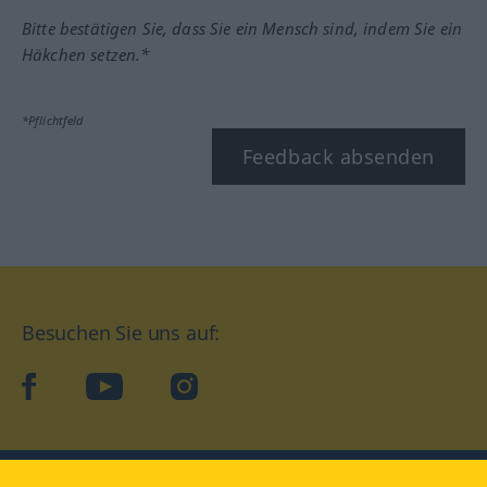
Bitte bestätigen Sie, dass Sie ein Mensch sind, indem Sie ein
Häkchen setzen.*
*Pflichtfeld
Feedback absenden
Besuchen Sie uns auf:
facebook
YouTube
Instagram