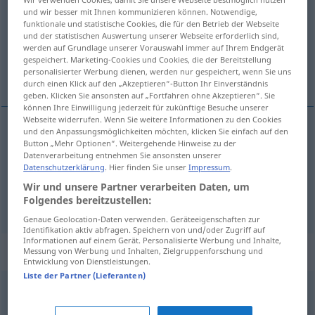
und wir besser mit Ihnen kommunizieren können. Notwendige,
funktionale und statistische Cookies, die für den Betrieb der Webseite
Übersicht aller Übersetzungen
und der statistischen Auswertung unserer Webseite erforderlich sind,
(Für mehr Details die Übersetzung anklicken/antippen)
werden auf Grundlage unserer Vorauswahl immer auf Ihrem Endgerät
gespeichert. Marketing-Cookies und Cookies, die der Bereitstellung
personalisierter Werbung dienen, werden nur gespeichert, wenn Sie uns
schwingen, schwanken
durch einen Klick auf den „Akzeptieren“-Button Ihr Einverständnis
geben. Klicken Sie ansonsten auf „Fortfahren ohne Akzeptieren“. Sie
können Ihre Einwilligung jederzeit für zukünftige Besuche unserer
Webseite widerrufen. Wenn Sie weitere Informationen zu den Cookies
und den Anpassungsmöglichkeiten möchten, klicken Sie einfach auf den
Button „Mehr Optionen“. Weitergehende Hinweise zu der
schwingen
oscilar
tb
FÍS
FIG
Datenverarbeitung entnehmen Sie ansonsten unserer
Datenschutzerklärung
. Hier finden Sie unser
Impressum
.
schwanken
oscilar
(≈ fluctuar)
Wir und unsere Partner verarbeiten Daten, um
Folgendes bereitzustellen:
Genaue Geolocation-Daten verwenden. Geräteeigenschaften zur
Identifikation aktiv abfragen. Speichern von und/oder Zugriff auf
Informationen auf einem Gerät. Personalisierte Werbung und Inhalte,
Synonyme für "oscilar"
Messung von Werbung und Inhalten, Zielgruppenforschung und
Entwicklung von Dienstleistungen.
Liste der Partner (Lieferanten)
vibrar
,
tremolar
,
excitarse
,
arrebatarse
,
temblar
,