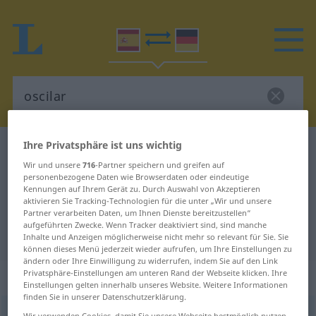
Ihre Privatsphäre ist uns wichtig
Spanisch-Deutsch Wörterbuch
oscilar
Wir und unsere
716
-Partner speichern und greifen auf
Spanisch-Deutsch Übersetzung für
personenbezogene Daten wie Browserdaten oder eindeutige
Kennungen auf Ihrem Gerät zu. Durch Auswahl von Akzeptieren
"oscilar"
aktivieren Sie Tracking-Technologien für die unter „Wir und unsere
Partner verarbeiten Daten, um Ihnen Dienste bereitzustellen“
aufgeführten Zwecke. Wenn Tracker deaktiviert sind, sind manche
"oscilar" Deutsch Übersetzung
Inhalte und Anzeigen möglicherweise nicht mehr so relevant für Sie. Sie
können dieses Menü jederzeit wieder aufrufen, um Ihre Einstellungen zu
ändern oder Ihre Einwilligung zu widerrufen, indem Sie auf den Link
Privatsphäre-Einstellungen am unteren Rand der Webseite klicken. Ihre
„oscilar“
: verbo intransitivo
Einstellungen gelten innerhalb unseres Website. Weitere Informationen
finden Sie in unserer Datenschutzerklärung.
oscilar
[ɔsθiˈlar]
v/i
Wir verwenden Cookies, damit Sie unsere Webseite bestmöglich nutzen