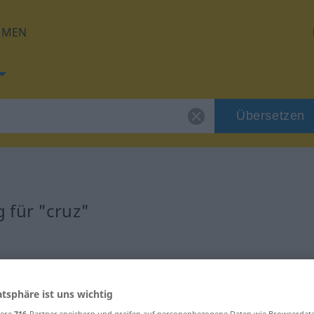
HMEN
Übersetzen
 für "cruz"
atsphäre ist uns wichtig
sere
716
-Partner speichern und greifen auf personenbezogene Daten wie Browserdat