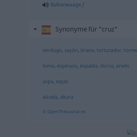
Balkenwaage
f
Synonyme für "cruz"
verdugo
,
sayón
,
tirano
,
torturador
,
torm
lomo
,
espinazo
,
espalda
,
dorso
,
envés
aspa
,
equis
alzada
,
altura
© OpenThesaurus-es