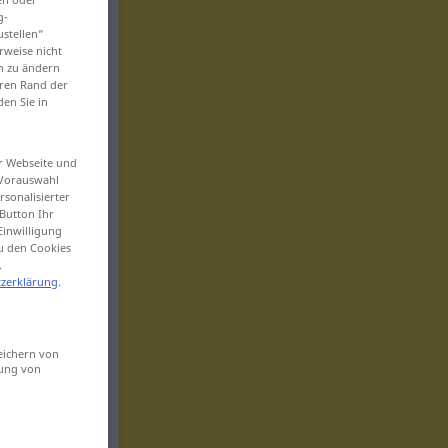
g-
ustellen“
rweise nicht
en zu ändern
eren Rand der
den Sie in
er Webseite und
 Vorauswahl
sonalisierter
Button Ihr
Einwilligung
zu den Cookies
.
zerklärung
.
eichern von
sung von