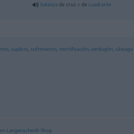
balanza
de cruz
o
de
cuadrante
ento
,
suplicio
,
sufrimiento
,
mortificación
,
verdugón
,
vástago