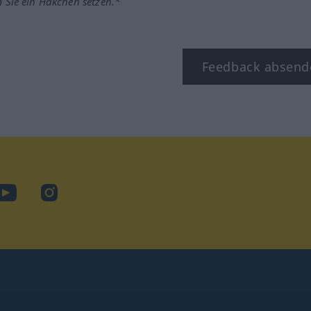
m Sie ein Häkchen setzen.*
Feedback absend
ook
YouTube
Instagram