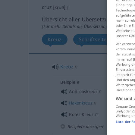
eindeutige 
cruz
[kruθ]
f
Technologie
aufgeführte
Übersicht aller Übersetzungen
mehr so rel
oder Ihre E
(Für mehr Details die Übersetzung anklicken/an
Webseite kli
unserer Dat
Kreuz
Schriftseite
Wide
Wir verwend
kommunizier
der statist
immer auf I
Werbung die
Kreuz
n
Einverständ
jederzeit f
und den Anp
Beispiele
Weitergehen
Hier finden
n
Andreaskreuz
Wir und 
n
Hakenkreuz
Genaue Geol
und/oder Zu
n
Rotes Kreuz
Werbung und
Liste der P
Beispiele anzeigen