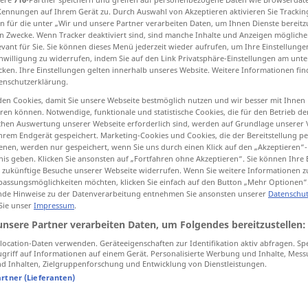
Kennungen auf Ihrem Gerät zu. Durch Auswahl von Akzeptieren aktivieren Sie Trackin
n für die unter „Wir und unsere Partner verarbeiten Daten, um Ihnen Dienste bereitz
n Zwecke. Wenn Tracker deaktiviert sind, sind manche Inhalte und Anzeigen mögliche
evant für Sie. Sie können dieses Menü jederzeit wieder aufrufen, um Ihre Einstellung
inwilligung zu widerrufen, indem Sie auf den Link Privatsphäre-Einstellungen am unt
tippen)
cken. Ihre Einstellungen gelten innerhalb unseres Website. Weitere Informationen fin
enschutzerklärung.
rrist, Bug
en Cookies, damit Sie unsere Webseite bestmöglich nutzen und wir besser mit Ihnen
en können. Notwendige, funktionale und statistische Cookies, die für den Betrieb d
ischen Auswertung unserer Webseite erforderlich sind, werden auf Grundlage unserer
hrem Endgerät gespeichert. Marketing-Cookies und Cookies, die der Bereitstellung per
nen, werden nur gespeichert, wenn Sie uns durch einen Klick auf den „Akzeptieren“-
cruz
tb
FIG
nis geben. Klicken Sie ansonsten auf „Fortfahren ohne Akzeptieren“. Sie können Ihre 
ür zukünftige Besuche unserer Webseite widerrufen. Wenn Sie weitere Informationen 
assungsmöglichkeiten möchten, klicken Sie einfach auf den Button „Mehr Optionen“
de Hinweise zu der Datenverarbeitung entnehmen Sie ansonsten unserer
Datenschut
 Sie unser
Impressum
.
cruz de
San
Andrés
unsere Partner verarbeiten Daten, um Folgendes bereitzustellen:
cruz
gamada
ocation-Daten verwenden. Geräteeigenschaften zur Identifikation aktiv abfragen. Sp
griff auf Informationen auf einem Gerät. Personalisierte Werbung und Inhalte, Mes
Cruz Roja
 Inhalten, Zielgruppenforschung und Entwicklung von Dienstleistungen.
artner (Lieferanten)