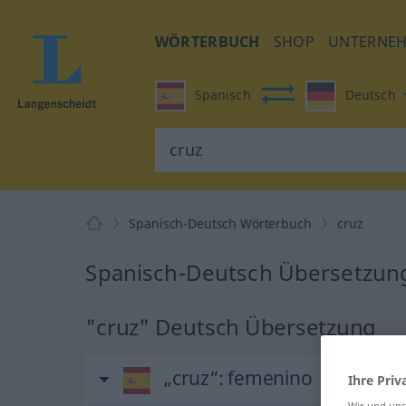
WÖRTERBUCH
SHOP
UNTERNE
Spanisch
Deutsch
Spanisch-Deutsch Wörterbuch
cruz
Spanisch-Deutsch Übersetzung
"cruz" Deutsch Übersetzung
„cruz“
: femenino
Ihre Priv
Wir und un