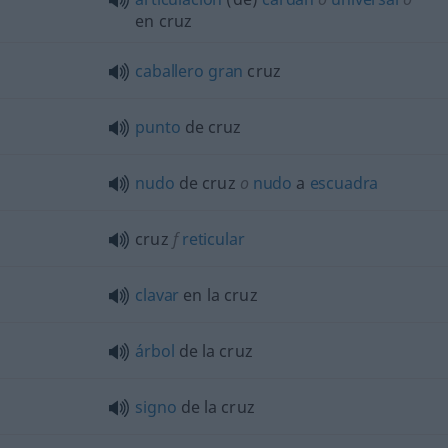
en cruz
caballero
gran
cruz
punto
de cruz
nudo
de cruz
o
nudo
a
escuadra
cruz
f
reticular
clavar
en la cruz
árbol
de la cruz
signo
de la cruz