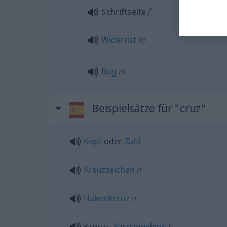
Schriftseite
f
Widerrist
m
Bug
m
Beispielsätze für "cruz"
Kopf
oder
Zahl
Kreuzzeichen
n
Hakenkreuz
n
Kreuz-,
Kardangelenk
n