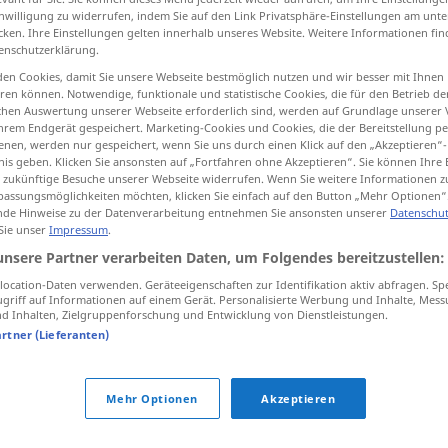
inwilligung zu widerrufen, indem Sie auf den Link Privatsphäre-Einstellungen am unt
cken. Ihre Einstellungen gelten innerhalb unseres Website. Weitere Informationen fin
enschutzerklärung.
en Cookies, damit Sie unsere Webseite bestmöglich nutzen und wir besser mit Ihnen
tippen)
en können. Notwendige, funktionale und statistische Cookies, die für den Betrieb d
ischen Auswertung unserer Webseite erforderlich sind, werden auf Grundlage unserer
hrem Endgerät gespeichert. Marketing-Cookies und Cookies, die der Bereitstellung per
nen, werden nur gespeichert, wenn Sie uns durch einen Klick auf den „Akzeptieren“-
nis geben. Klicken Sie ansonsten auf „Fortfahren ohne Akzeptieren“. Sie können Ihre 
ür zukünftige Besuche unserer Webseite widerrufen. Wenn Sie weitere Informationen 
assungsmöglichkeiten möchten, klicken Sie einfach auf den Button „Mehr Optionen“
de Hinweise zu der Datenverarbeitung entnehmen Sie ansonsten unserer
Datenschut
Anfang
 Sie unser
Impressum
.
unsere Partner verarbeiten Daten, um Folgendes bereitzustellen:
ocation-Daten verwenden. Geräteeigenschaften zur Identifikation aktiv abfragen. Sp
griff auf Informationen auf einem Gerät. Personalisierte Werbung und Inhalte, Mes
 Inhalten, Zielgruppenforschung und Entwicklung von Dienstleistungen.
artner (Lieferanten)
am Anfang
, zu Anfang
Mehr Optionen
Akzeptieren
in den Anfängen
(
GEN
)
von Anfang an