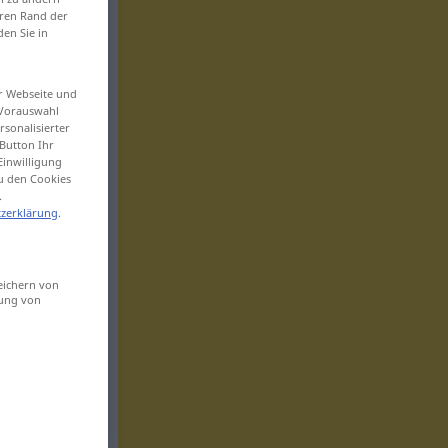
eren Rand der
den Sie in
er Webseite und
 Vorauswahl
sonalisierter
Button Ihr
Einwilligung
zu den Cookies
.
zerklärung
.
eichern von
sung von