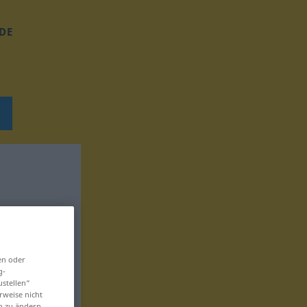
DE
en oder
g-
ustellen“
rweise nicht
en zu ändern