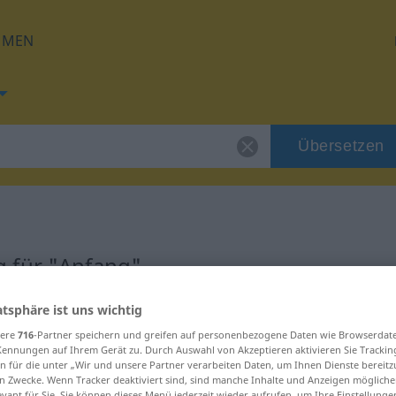
HMEN
Übersetzen
 für "Anfang"
atsphäre ist uns wichtig
g
sere
716
-Partner speichern und greifen auf personenbezogene Daten wie Browserdat
Kennungen auf Ihrem Gerät zu. Durch Auswahl von Akzeptieren aktivieren Sie Trackin
n für die unter „Wir und unsere Partner verarbeiten Daten, um Ihnen Dienste bereitz
n Zwecke. Wenn Tracker deaktiviert sind, sind manche Inhalte und Anzeigen mögliche
evant für Sie. Sie können dieses Menü jederzeit wieder aufrufen, um Ihre Einstellung