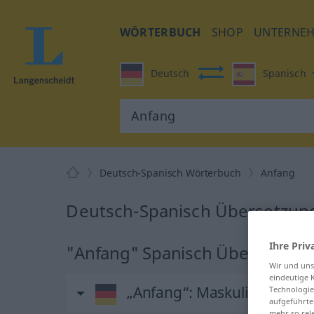
WÖRTERBUCH
SHOP
UNTERNE
Deutsch
Spanisch
Deutsch-Spanisch Wörterbuch
Anfang
Deutsch-Spanisch Übersetzung
Ihre Priv
"Anfang" Spanisch Übersetzun
Wir und un
eindeutige 
„Anfang“
: Maskulinum
Technologie
aufgeführte
mehr so rel