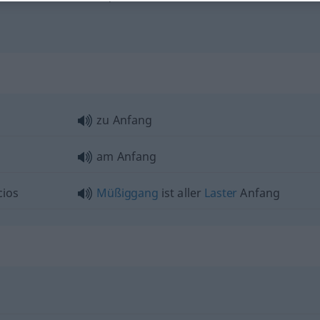
zu Anfang
am Anfang
cios
Müßiggang
ist aller
Laster
Anfang