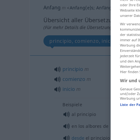
oder Ihre E
Anfang
m
<
Anfang(e)s
;
Anfänge
>
Webseite kli
unserer Dat
Übersicht aller Übersetzungen
Wir verwend
(Für mehr Details die Übersetzung anklicken/an
kommunizier
der statist
immer auf I
principio, comienzo, inicio
Werbung die
Einverständ
jederzeit f
und den Anp
Weitergehen
principio
m
Hier finden
comienzo
m
Wir und 
inicio
m
Genaue Geol
und/oder Zu
Werbung und
Beispiele
Liste der P
al principio
en los albores de
desde
el principio