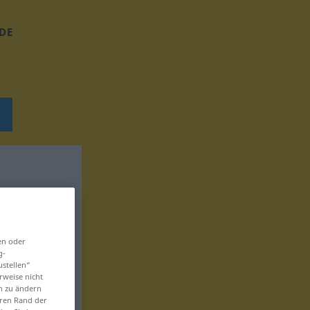
DE
en oder
g-
ustellen“
rweise nicht
en zu ändern
eren Rand der