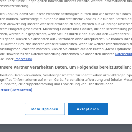
cken. Ihre Einstellungen gelten innerhalb unseres Website. Weitere Informationen fin
enschutzerklärung.
en Cookies, damit Sie unsere Webseite bestmöglich nutzen und wir besser mit Ihnen
en können. Notwendige, funktionale und statistische Cookies, die für den Betrieb d
ischen Auswertung unserer Webseite erforderlich sind, werden auf Grundlage unserer
tippen)
hrem Endgerät gespeichert. Marketing-Cookies und Cookies, die der Bereitstellung per
nen, werden nur gespeichert, wenn Sie uns durch einen Klick auf den „Akzeptieren“-
nspruch nehmen, fesseln
nis geben. Klicken Sie ansonsten auf „Fortfahren ohne Akzeptieren“. Sie können Ihre 
ür zukünftige Besuche unserer Webseite widerrufen. Wenn Sie weitere Informationen 
assungsmöglichkeiten möchten, klicken Sie einfach auf den Button „Mehr Optionen“
de Hinweise zu der Datenverarbeitung entnehmen Sie ansonsten unserer
Datenschut
 Sie unser
Impressum
.
absorber
líquidos
unsere Partner verarbeiten Daten, um Folgendes bereitzustellen:
ocation-Daten verwenden. Geräteeigenschaften zur Identifikation aktiv abfragen. Sp
griff auf Informationen auf einem Gerät. Personalisierte Werbung und Inhalte, Mes
absorber
tb
QUÍM
FIG
 Inhalten, Zielgruppenforschung und Entwicklung von Dienstleistungen.
artner (Lieferanten)
ln
absorber
FIG
Mehr Optionen
Akzeptieren