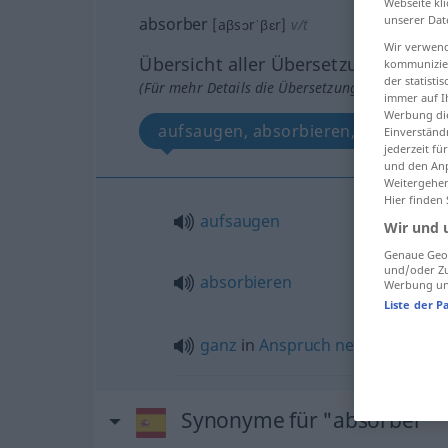
Webseite kli
unserer Dat
absorber
[aβsɔrˈβɛr]
v/t
Wir verwend
Übersicht aller Übersetzungen
kommunizier
der statist
(Für mehr Details die Übersetzung anklicken/an
immer auf I
Werbung die
aufsaugen, absorbieren, ganz in A
Einverständ
jederzeit f
und den Anp
Weitergehen
Hier finden
aufsaugen
Wir und 
Genaue Geol
und/oder Zu
absorbieren
Werbung und
Liste der P
ganz
in
Anspruch
nehmen
,
fesse
Synonyme für "absorber"