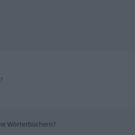
h?
ine Wörterbüchern?