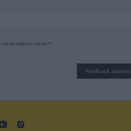
m Sie ein Häkchen setzen.*
Feedback absend
ook
YouTube
Instagram