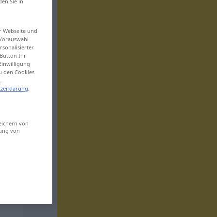
den Sie in
er Webseite und
 Vorauswahl
sonalisierter
Button Ihr
Einwilligung
zu den Cookies
.
zerklärung
.
eichern von
sung von