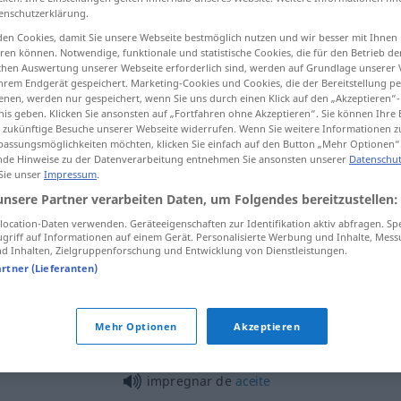
enschutzerklärung.
en Cookies, damit Sie unsere Webseite bestmöglich nutzen und wir besser mit Ihnen
en können. Notwendige, funktionale und statistische Cookies, die für den Betrieb d
ischen Auswertung unserer Webseite erforderlich sind, werden auf Grundlage unserer
tippen)
hrem Endgerät gespeichert. Marketing-Cookies und Cookies, die der Bereitstellung per
nen, werden nur gespeichert, wenn Sie uns durch einen Klick auf den „Akzeptieren“-
nis geben. Klicken Sie ansonsten auf „Fortfahren ohne Akzeptieren“. Sie können Ihre 
en, durchdringen
ür zukünftige Besuche unserer Webseite widerrufen. Wenn Sie weitere Informationen 
assungsmöglichkeiten möchten, klicken Sie einfach auf den Button „Mehr Optionen“
de Hinweise zu der Datenverarbeitung entnehmen Sie ansonsten unserer
Datenschut
 Sie unser
Impressum
.
impregnar
tela, madera
unsere Partner verarbeiten Daten, um Folgendes bereitzustellen:
ocation-Daten verwenden. Geräteeigenschaften zur Identifikation aktiv abfragen. Sp
griff auf Informationen auf einem Gerät. Personalisierte Werbung und Inhalte, Mes
impregnar
(≈ empapar)
 Inhalten, Zielgruppenforschung und Entwicklung von Dienstleistungen.
artner (Lieferanten)
impregnar
de
FIG
Mehr Optionen
Akzeptieren
impregnar de
aceite