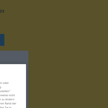
DE
en oder
g-
ustellen“
rweise nicht
en zu ändern
eren Rand der
den Sie in