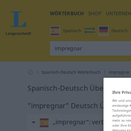
WÖRTERBUCH
SHOP
UNTERNE
Spanisch
Deutsch
Spanisch-Deutsch Wörterbuch
impregnar
Spanisch-Deutsch Übersetzung
Ihre Priv
Wir und un
"impregnar" Deutsch Überset
eindeutige 
Technologie
aufgeführte
„impregnar“
: verbo transit
mehr so rel
oder Ihre E
Webseite kli