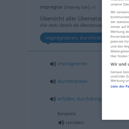
unserer Dat
impregnar
[impreɣˈnar]
v/t
Wir verwend
kommunizier
Übersicht aller Übersetzungen
der statist
(Für mehr Details die Übersetzung anklicken/an
immer auf I
Werbung die
Einverständ
imprägnieren, durchtränken, erfüll
jederzeit f
und den Anp
Weitergehen
Hier finden
imprägnieren
Wir und 
Genaue Geol
und/oder Zu
durchtränken
Werbung und
Liste der P
erfüllen
,
durchdringen
(
mit
)
Beispiele
(ein)ölen