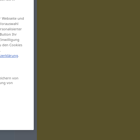
er Webseite und
 Vorauswahl
sonalisierter
Button Ihr
Einwilligung
zu den Cookies
.
zerklärung
.
eichern von
sung von