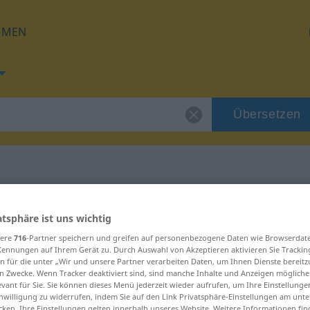
HMEN
Übersetzen
 für "impregnar"
atsphäre ist uns wichtig
sere
716
-Partner speichern und greifen auf personenbezogene Daten wie Browserdat
zung
Kennungen auf Ihrem Gerät zu. Durch Auswahl von Akzeptieren aktivieren Sie Trackin
n für die unter „Wir und unsere Partner verarbeiten Daten, um Ihnen Dienste bereitz
n Zwecke. Wenn Tracker deaktiviert sind, sind manche Inhalte und Anzeigen mögliche
ivo
evant für Sie. Sie können dieses Menü jederzeit wieder aufrufen, um Ihre Einstellung
inwilligung zu widerrufen, indem Sie auf den Link Privatsphäre-Einstellungen am unt
cken. Ihre Einstellungen gelten innerhalb unseres Website. Weitere Informationen fin