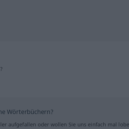
h?
ine Wörterbüchern?
hler aufgefallen oder wollen Sie uns einfach mal lob