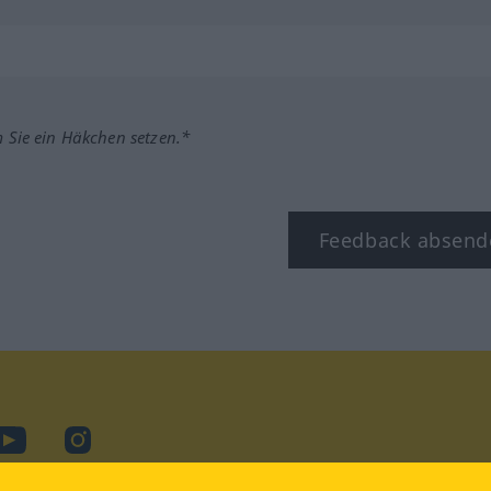
m Sie ein Häkchen setzen.*
Feedback absend
ook
YouTube
Instagram