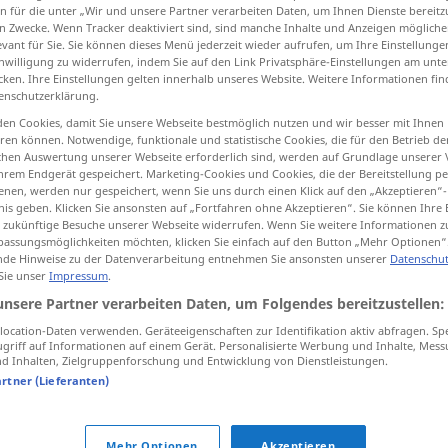
n für die unter „Wir und unsere Partner verarbeiten Daten, um Ihnen Dienste bereitz
n Zwecke. Wenn Tracker deaktiviert sind, sind manche Inhalte und Anzeigen mögliche
evant für Sie. Sie können dieses Menü jederzeit wieder aufrufen, um Ihre Einstellung
inwilligung zu widerrufen, indem Sie auf den Link Privatsphäre-Einstellungen am unt
cken. Ihre Einstellungen gelten innerhalb unseres Website. Weitere Informationen fin
tippen)
enschutzerklärung.
en Cookies, damit Sie unsere Webseite bestmöglich nutzen und wir besser mit Ihnen
en können. Notwendige, funktionale und statistische Cookies, die für den Betrieb d
ischen Auswertung unserer Webseite erforderlich sind, werden auf Grundlage unserer
hrem Endgerät gespeichert. Marketing-Cookies und Cookies, die der Bereitstellung per
nen, werden nur gespeichert, wenn Sie uns durch einen Klick auf den „Akzeptieren“-
nis geben. Klicken Sie ansonsten auf „Fortfahren ohne Akzeptieren“. Sie können Ihre 
die
ür zukünftige Besuche unserer Webseite widerrufen. Wenn Sie weitere Informationen 
assungsmöglichkeiten möchten, klicken Sie einfach auf den Button „Mehr Optionen“
de Hinweise zu der Datenverarbeitung entnehmen Sie ansonsten unserer
Datenschut
 Sie unser
Impressum
.
die
unsere Partner verarbeiten Daten, um Folgendes bereitzustellen:
ocation-Daten verwenden. Geräteeigenschaften zur Identifikation aktiv abfragen. Sp
die
griff auf Informationen auf einem Gerät. Personalisierte Werbung und Inhalte, Mes
 Inhalten, Zielgruppenforschung und Entwicklung von Dienstleistungen.
artner (Lieferanten)
Mehr Optionen
Akzeptieren