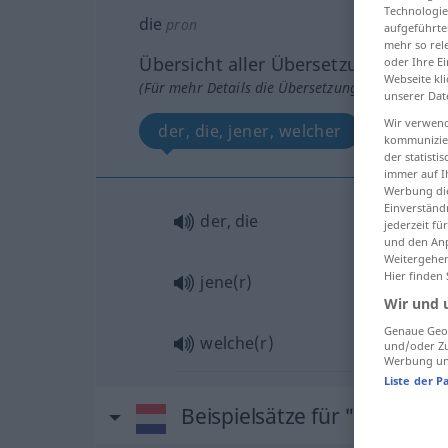
Technologie
die
pron
aufgeführte
mehr so rel
Übersicht aller Übersetzungen
oder Ihre E
Webseite kli
(Für mehr Details die Übersetzung anklicken/an
unserer Dat
Wir verwend
der, die, jener, welcher
kommunizier
der statist
immer auf I
Werbung die
Einverständ
der, die
jederzeit f
und den Anp
Weitergehen
Hier finden
jene(r)
Wir und 
Genaue Geol
welche(r)
und/oder Zu
Werbung und
Liste der P
Beispielsätze für "die"