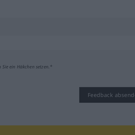
m Sie ein Häkchen setzen.*
Feedback absend