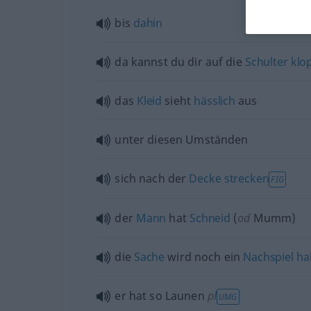
bis
dahin
da kannst du dir auf die
Schulter
klo
das
Kleid
sieht
hässlich
aus
unter diesen Umständen
sich nach der
Decke
strecken
FIG
der
Mann
hat
Schneid
(
od
Mumm)
die
Sache
wird noch ein
Nachspiel
ha
er hat so Launen
pl
UMG