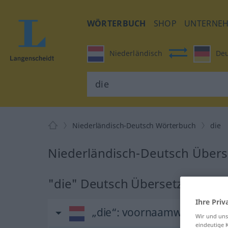
WÖRTERBUCH
SHOP
UNTERNE
Niederländisch
Deu
Niederländisch-Deutsch Wörterbuch
die
Niederländisch-Deutsch Übers
"die" Deutsch Übersetzung
Ihre Priv
„die“
: voornaamwoord
Wir und un
eindeutige 