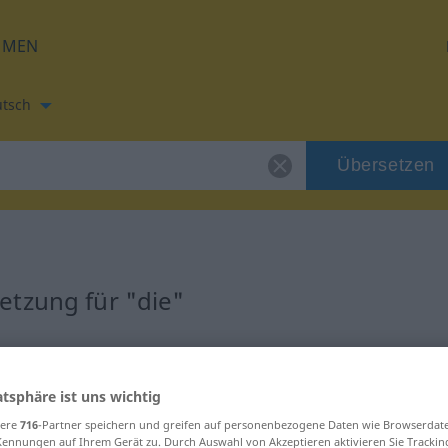
HMEN
tsch
Übersetzen
etzung für "die"
atsphäre ist uns wichtig
sere
716
-Partner speichern und greifen auf personenbezogene Daten wie Browserdat
Kennungen auf Ihrem Gerät zu. Durch Auswahl von Akzeptieren aktivieren Sie Trackin