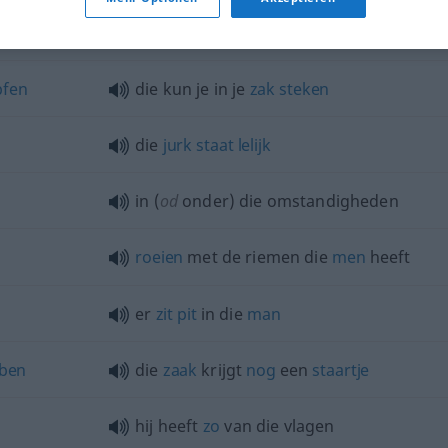
tegen die
tijd
pfen
die kun je in je
zak
steken
die
jurk
staat
lelijk
in (
od
onder) die omstandigheden
roeien
met de riemen die
men
heeft
er
zit
pit
in die
man
ben
die
zaak
krijgt
nog
een
staartje
hij heeft
zo
van die vlagen