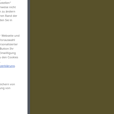
ustellen“
rweise nicht
en zu ändern
eren Rand der
den Sie in
er Webseite und
 Vorauswahl
sonalisierter
Button Ihr
Einwilligung
zu den Cookies
.
zerklärung
.
eichern von
sung von