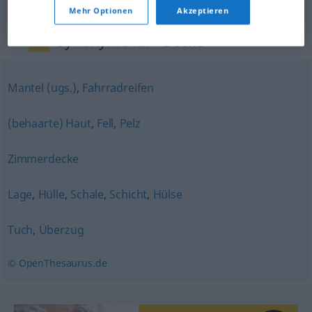
Mehr Optionen
Akzeptieren
Synonyme für "Decke"
Mantel (ugs.)
,
Fahrradreifen
(behaarte) Haut
,
Fell
,
Pelz
Zimmerdecke
Lage
,
Hülle
,
Schale
,
Schicht
,
Hülse
Tuch
,
Überzug
© OpenThesaurus.de