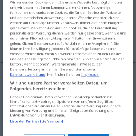
Wir verwenden Cookies, damit Sie unsere Webseite bestmöglich nutzen
und wir besser mit Ihnen kommunizieren können. Notwendige,
Decke
f
funktionale und statistische Cookies, die für den Betrieb der Webseite
und der statistischen Auswertung unserer Webseite erforderlich sind,
Übersicht aller Übersetzungen
werden auf Grundlage unserer Vorauswahl immer auf Ihrem Endgerät
(Für mehr Details die Übersetzung anklicken/antippen)
gespeichert. Marketing-Cookies und Cookies, die der Bereitstellung
personalisierter Werbung dienen, werden nur gespeichert, wenn Sie uns
durch einen Klick auf den „Akzeptieren“-Button Ihr Einverständnis
deken, het kleed, het wegdek, plafond,
geben. Klicken Sie ansonsten auf „Fortfahren ohne Akzeptieren“. Sie
zoldering
können Ihre Einwilligung jederzeit für zukünftige Besuche unserer
Webseite widerrufen. Wenn Sie weitere Informationen zu den Cookies
und den Anpassungsmöglichkeiten möchten, klicken Sie einfach auf den
Button „Mehr Optionen“. Weitergehende Hinweise zu der
Datenverarbeitung entnehmen Sie ansonsten unserer
Datenschutzerklärung
. Hier finden Sie unser
Impressum
.
deken
Decke
Bettdecke
Wir und unsere Partner verarbeiten Daten, um
Folgendes bereitzustellen:
(het)
kleed
Decke
Tischdecke
Genaue Geolocation-Daten verwenden. Geräteeigenschaften zur
Identifikation aktiv abfragen. Speichern von und/oder Zugriff auf
Informationen auf einem Gerät. Personalisierte Werbung und Inhalte,
(het)
plafond
,
zoldering
Decke
ARCH
Messung von Werbung und Inhalten, Zielgruppenforschung und
Entwicklung von Dienstleistungen.
Liste der Partner (Lieferanten)
(het)
wegdek
Decke
Straßendecke