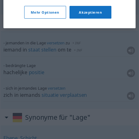
Mehr Optionen
Akzeptieren
Beispielsätze für "Lage"
jemanden in die Lage
versetzen
zu
+
INF
iemand in
staat
stellen
om te
+
INF
bedrängte Lage
hachelijke
positie
sich in jemandes Lage
versetzen
zich in iemands
situatie
verplaatsen
Synonyme für "Lage"
Ebene
,
Schicht