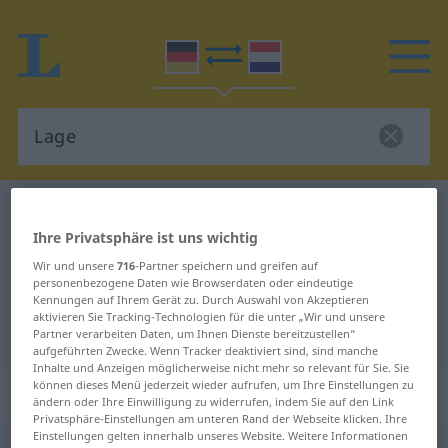
Deutsch-Niederländisch Wörterbuch
Lage
Ihre Privatsphäre ist uns wichtig
Deutsch-Niederländisch
Wir und unsere
716
-Partner speichern und greifen auf
Übersetzung für "Lage"
personenbezogene Daten wie Browserdaten oder eindeutige
Kennungen auf Ihrem Gerät zu. Durch Auswahl von Akzeptieren
aktivieren Sie Tracking-Technologien für die unter „Wir und unsere
"Lage" Niederländisch Übersetzung
Partner verarbeiten Daten, um Ihnen Dienste bereitzustellen“
aufgeführten Zwecke. Wenn Tracker deaktiviert sind, sind manche
Inhalte und Anzeigen möglicherweise nicht mehr so relevant für Sie. Sie
können dieses Menü jederzeit wieder aufrufen, um Ihre Einstellungen zu
„Lage“
: Femininum, weiblich
ändern oder Ihre Einwilligung zu widerrufen, indem Sie auf den Link
Privatsphäre-Einstellungen am unteren Rand der Webseite klicken. Ihre
Einstellungen gelten innerhalb unseres Website. Weitere Informationen
Lage
f