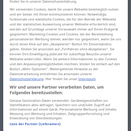
finden Sie in unserer Datenschutzerklärung.
Wir verwenden Cookies, damit Sie unsere Webseite bestmöglich nutzen
Übersicht aller Übersetzungen
und wir besser mit Ihnen kommunizieren können. Notwendige,
(Für mehr Details die Übersetzung anklicken/antippen)
funktionale und statistische Cookies, die für den Betrieb der Webseite
und der statistischen Auswertung unserer Webseite erforderlich sind,
werden auf Grundlage unserer Vorauswahl immer auf Ihrem Endgerät
ligging, toestand, situatie, laag, het rondje,
gespeichert. Marketing-Cookies und Cookies, die der Bereitstellung
het register
personalisierter Werbung dienen, werden nur gespeichert, wenn Sie uns
durch einen Klick auf den „Akzeptieren“-Button Ihr Einverständnis
geben. Klicken Sie ansonsten auf „Fortfahren ohne Akzeptieren“. Sie
können Ihre Einwilligung jederzeit für zukünftige Besuche unserer
Webseite widerrufen. Wenn Sie weitere Informationen zu den Cookies
und den Anpassungsmöglichkeiten möchten, klicken Sie einfach auf den
ligging
Lage
Button „Mehr Optionen“. Weitergehende Hinweise zu der
Datenverarbeitung entnehmen Sie ansonsten unserer
Datenschutzerklärung
. Hier finden Sie unser
Impressum
.
toestand
,
situatie
Lage
Situation
Wir und unsere Partner verarbeiten Daten, um
Folgendes bereitzustellen:
laag
Lage
Schicht
Genaue Geolocation-Daten verwenden. Geräteeigenschaften zur
Identifikation aktiv abfragen. Speichern von und/oder Zugriff auf
(het)
rondje
Lage
Getränkerunde
Informationen auf einem Gerät. Personalisierte Werbung und Inhalte,
Messung von Werbung und Inhalten, Zielgruppenforschung und
Entwicklung von Dienstleistungen.
(het)
register
Lage
MUS
Liste der Partner (Lieferanten)