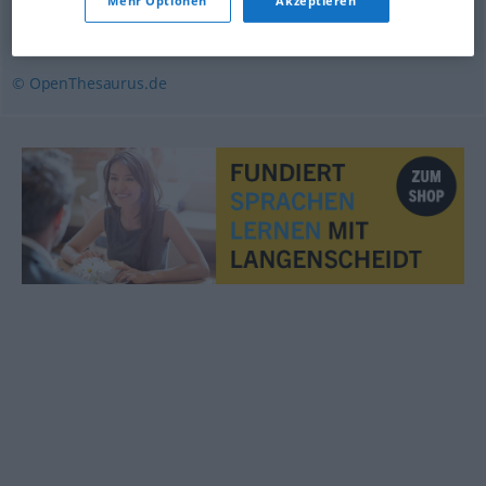
Mehr Optionen
Akzeptieren
(behaarte) Haut
,
Fell
,
Decke (fachspr., Jägersprache)
© OpenThesaurus.de