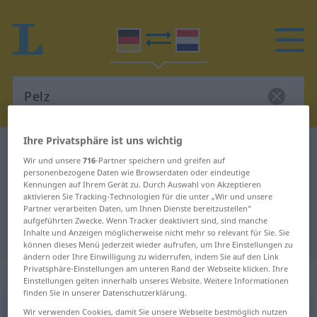
Ihre Privatsphäre ist uns wichtig
Deutsch-Niederländisch Wörterbuch
Pelz
Wir und unsere
716
-Partner speichern und greifen auf
Deutsch-Niederländisch
personenbezogene Daten wie Browserdaten oder eindeutige
Kennungen auf Ihrem Gerät zu. Durch Auswahl von Akzeptieren
Übersetzung für "Pelz"
aktivieren Sie Tracking-Technologien für die unter „Wir und unsere
Partner verarbeiten Daten, um Ihnen Dienste bereitzustellen“
aufgeführten Zwecke. Wenn Tracker deaktiviert sind, sind manche
Inhalte und Anzeigen möglicherweise nicht mehr so relevant für Sie. Sie
"Pelz" Niederländisch Übersetzung
können dieses Menü jederzeit wieder aufrufen, um Ihre Einstellungen zu
ändern oder Ihre Einwilligung zu widerrufen, indem Sie auf den Link
Privatsphäre-Einstellungen am unteren Rand der Webseite klicken. Ihre
„Pelz“
: Neutrum, sächlich
Einstellungen gelten innerhalb unseres Website. Weitere Informationen
finden Sie in unserer Datenschutzerklärung.
Wir verwenden Cookies, damit Sie unsere Webseite bestmöglich nutzen
Pelz
n
<
-es
;
-e
>