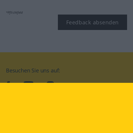
*Pflichtfeld
Feedback absenden
Besuchen Sie uns auf:
facebook
YouTube
Instagram
Langenscheidt