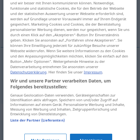
und wir besser mit Ihnen kommunizieren können. Notwendige,
funktionale und statistische Cookies, die für den Betrieb der Webseite
Übersicht aller Übersetzungen
und der statistischen Auswertung unserer Webseite erforderlich sind,
(Für mehr Details die Übersetzung anklicken/antippen)
werden auf Grundlage unserer Vorauswahl immer auf Ihrem Endgerät
gespeichert. Marketing-Cookies und Cookies, die der Bereitstellung
personalisierter Werbung dienen, werden nur gespeichert, wenn Sie uns
het vacht, bontjas
durch einen Klick auf den „Akzeptieren“-Button Ihr Einverständnis
geben. Klicken Sie ansonsten auf „Fortfahren ohne Akzeptieren“. Sie
können Ihre Einwilligung jederzeit für zukünftige Besuche unserer
Webseite widerrufen. Wenn Sie weitere Informationen zu den Cookies
und den Anpassungsmöglichkeiten möchten, klicken Sie einfach auf den
Button „Mehr Optionen“. Weitergehende Hinweise zu der
(het)
vacht
Pelz
Datenverarbeitung entnehmen Sie ansonsten unserer
Datenschutzerklärung
. Hier finden Sie unser
Impressum
.
bontjas
Pelz
Mantel
Wir und unsere Partner verarbeiten Daten, um
Folgendes bereitzustellen:
Genaue Geolocation-Daten verwenden. Geräteeigenschaften zur
Identifikation aktiv abfragen. Speichern von und/oder Zugriff auf
Informationen auf einem Gerät. Personalisierte Werbung und Inhalte,
Messung von Werbung und Inhalten, Zielgruppenforschung und
Synonyme für "Pelz"
Entwicklung von Dienstleistungen.
Liste der Partner (Lieferanten)
Mähne
,
Matte (ugs.)
,
Haar
,
Fell (ugs.)
,
Wolle (ugs.)