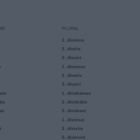
AR
PLURAL
1.
dīcimus
2.
dīcitis
3.
dīcunt
m
1.
dīcemus
2.
dīcetis
3.
dīcent
bam
1.
dīcebāmus
ās
2.
dīcebātis
at
3.
dīcebant
1.
dīximus
i
2.
dīxistis
3.
dīxērunt