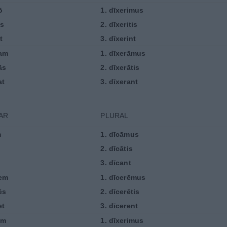
ō
1.
dīxerimus
is
2.
dīxeritis
t
3.
dīxerint
am
1.
dīxerāmus
ās
2.
dīxerātis
at
3.
dīxerant
AR
PLURAL
m
1.
dīcāmus
2.
dīcātis
3.
dīcant
em
1.
dīcerēmus
ēs
2.
dīcerētis
et
3.
dīcerent
im
1.
dīxerimus