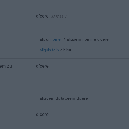
dīcere
IM PASSIV
alicui
nomen
/ aliquem nomine dicere
aliquis
felix
dicitur
em zu
dīcere
aliquem dictatorem dicere
dīcere