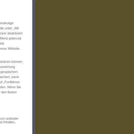
indeutige
ie unter „Wir
ker deaktiviert
 Menü jederzeit
ink
seres Website.
izieren können.
 Auswertung
 gespeichert.
eichert, wenn
uf „Fortfahren
rufen. Wenn Sie
f den Button
 von und/oder
d Inhalten,