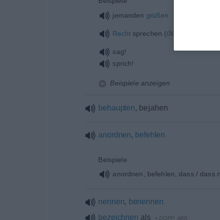
Beispiele
jemanden
grüßen
de aliquo
über
Recht
sprechen
(
sag!
sprich!
Beispiele anzeigen
behaupten
, bejahen
anordnen
,
befehlen
Beispiele
anordnen, befehlen, dass / dass n
nennen
,
benennen
bezeichnen
als
+
DOPP.
AKK