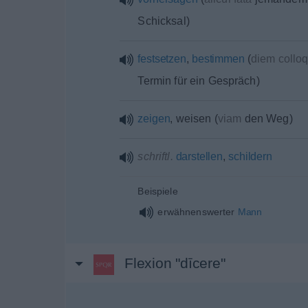
Schicksal
)
festsetzen
,
bestimmen
(
diem collo
Termin für ein Gespräch
)
zeigen
, weisen
(
viam
den Weg
)
schriftl.
darstellen
,
schildern
Beispiele
erwähnenswerter
Mann
Flexion "dīcere"