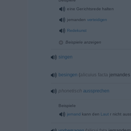
Beispiele
eine Gerichtsrede halten
jemanden
verteidigen
Redekunst
Beispiele anzeigen
singen
besingen
(
alicuius facta
jemandes 
phonetisch
aussprechen
Beispiele
jemand
kann den
Laut
r nicht aus
vorhersagen
(
alicui fata
jemandem