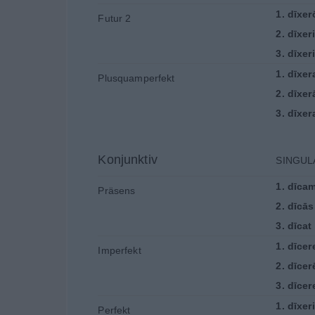
1.
dīxer
Futur 2
2.
dīxer
3.
dīxeri
1.
dīxer
Plusquamperfekt
2.
dīxer
3.
dīxer
Konjunktiv
SINGUL
1.
dīca
Präsens
2.
dīcās
3.
dīcat
1.
dīcer
Imperfekt
2.
dīcer
3.
dīcer
1.
dīxer
Perfekt