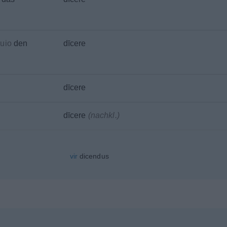
quio
den
dīcere
dīcere
dīcere
(
nachkl.
)
vir
dicendus