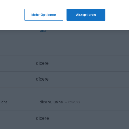
alicui salutem dicere
Mehr Optionen
Akzeptieren
 jemanden
)
ius
dicere
dic!
dīcere
dīcere
icht
dicere, ut/ne
+
KONJKT
dīcere