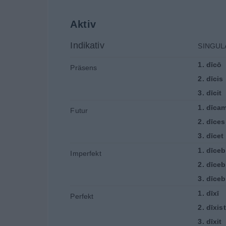
Aktiv
Indikativ
SINGUL
1.
dīcō
Präsens
2.
dīcis
3.
dīcit
1.
dīca
Futur
2.
dīces
3.
dīcet
1.
dīce
Imperfekt
2.
dīceb
3.
dīceb
1.
dīxī
Perfekt
2.
dīxist
3.
dīxit