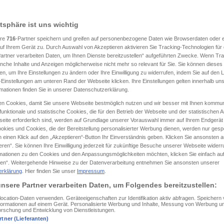
atsphäre ist uns wichtig
ere
716
-Partner speichern und greifen auf personenbezogene Daten wie Browserdaten oder e
tippen)
f Ihrem Gerät zu. Durch Auswahl von Akzeptieren aktivieren Sie Tracking-Technologien für d
artner verarbeiten Daten, um Ihnen Dienste bereitzustellen“ aufgeführten Zwecke. Wenn Trac
ejahen
anordnen, befehlen
anche Inhalte und Anzeigen möglicherweise nicht mehr so relevant für Sie. Sie können dieses
en, um Ihre Einstellungen zu ändern oder Ihre Einwilligung zu widerrufen, indem Sie auf den L
-Einstellungen am unteren Rand der Webseite klicken. Ihre Einstellungen gelten innerhalb un
eißen, bezeichnen als
ernennen
rmationen finden Sie in unserer Datenschutzerklärung.
n Cookies, damit Sie unsere Webseite bestmöglich nutzen und wir besser mit Ihnen kommun
unktionale und statistische Cookies, die für den Betrieb der Webseite und der statistischen
, besingen
aussprechen
vorhersagen
eite erforderlich sind, werden auf Grundlage unserer Vorauswahl immer auf Ihrem Endgerät
okies und Cookies, die der Bereitstellung personalisierter Werbung dienen, werden nur gesp
 einen Klick auf den „Akzeptieren“-Button Ihr Einverständnis geben. Klicken Sie ansonsten a
Übersetzungen...
eren“. Sie können Ihre Einwilligung jederzeit für zukünftige Besuche unserer Webseite wider
rmationen zu den Cookies und den Anpassungsmöglichkeiten möchten, klicken Sie einfach au
en“. Weitergehende Hinweise zu der Datenverarbeitung entnehmen Sie ansonsten unserer
erklärung
. Hier finden Sie unser
Impressum
.
dīcere
nsere Partner verarbeiten Daten, um Folgendes bereitzustellen:
CI
/ +
INDIR
cation-Daten verwenden. Geräteeigenschaften zur Identifikation aktiv abfragen. Speichern
Informationen auf einem Gerät. Personalisierte Werbung und Inhalte, Messung von Werbung un
orschung und Entwicklung von Dienstleistungen.
rtner (Lieferanten)