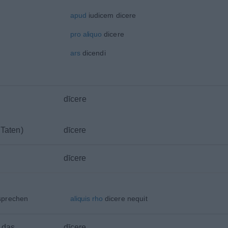
apud
iudicem dicere
pro
aliquo
dicere
ars
dicendi
dīcere
Taten
)
dīcere
dīcere
sprechen
aliquis
rho
dicere nequit
 das
dīcere