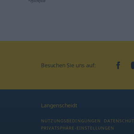
*Pflichtfeld
Besuchen Sie uns auf:
faceb
Langenscheidt
NUTZUNGSBEDINGUNGEN
DATENSCHU
PRIVATSPHÄRE-EINSTELLUNGEN