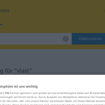
HMEN
Übersetzen
 für "vlast"
atsphäre ist uns wichtig
sere
716
-Partner speichern und greifen auf personenbezogene Daten wie Browserdat
Kennungen auf Ihrem Gerät zu. Durch Auswahl von Akzeptieren aktivieren Sie Trackin
n für die unter „Wir und unsere Partner verarbeiten Daten, um Ihnen Dienste bereitz
n Zwecke. Wenn Tracker deaktiviert sind, sind manche Inhalte und Anzeigen mögliche