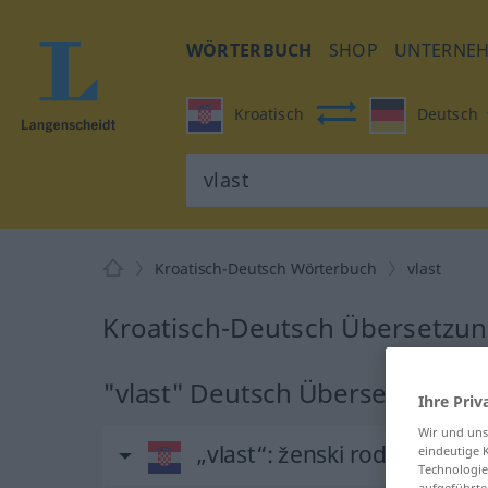
WÖRTERBUCH
SHOP
UNTERNE
Kroatisch
Deutsch
Kroatisch-Deutsch Wörterbuch
vlast
Kroatisch-Deutsch Übersetzung
"vlast" Deutsch Übersetzung
Ihre Priv
Wir und un
„vlast“
: ženski rod
eindeutige 
Technologie
aufgeführte