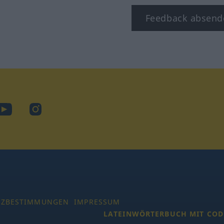
Feedback absend
ook
YouTube
Instagram
TZBESTIMMUNGEN
IMPRESSUM
LATEINWÖRTERBUCH MIT COD