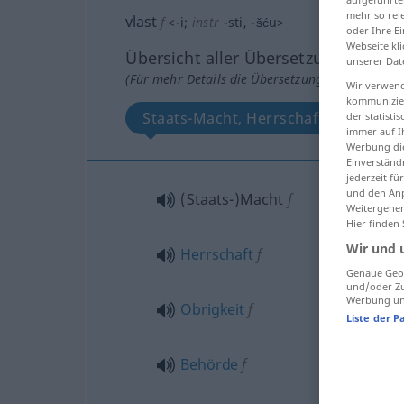
mehr so rel
vlast
f
<
-i
;
instr
-sti
, -šću
>
oder Ihre E
Webseite kli
Übersicht aller Übersetzungen
unserer Dat
(Für mehr Details die Übersetzung anklicken/an
Wir verwend
kommunizier
Staats-Macht, Herrschaft, Obrigkeit
der statist
immer auf I
Werbung die
Einverständ
jederzeit f
und den Anp
(Staats-)Macht
f
Weitergehen
Hier finden
Wir und 
Herrschaft
f
Genaue Geol
und/oder Zu
Werbung und
Obrigkeit
f
Liste der P
Behörde
f