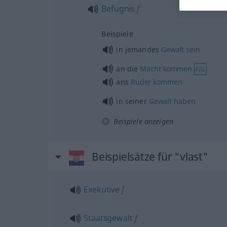
Befugnis
f
Beispiele
in jemandes
Gewalt
sein
an die
Macht
kommen
FIG
ans
Ruder
kommen
in seiner
Gewalt
haben
Beispiele anzeigen
Beispielsätze für "vlast"
Exekutive
f
Staatsgewalt
f