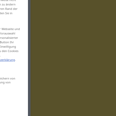
en zu ändern
eren Rand der
den Sie in
er Webseite und
 Vorauswahl
sonalisierter
Button Ihr
Einwilligung
zu den Cookies
.
zerklärung
.
eichern von
sung von