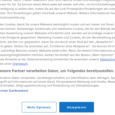
evant für Sie. Sie können dieses Menü jederzeit wieder aufrufen, um Ihre Einstellung
inwilligung zu widerrufen, indem Sie auf den Link Privatsphäre-Einstellungen am unt
cken. Ihre Einstellungen gelten innerhalb unseres Website. Weitere Informationen fin
enschutzerklärung.
tippen)
en Cookies, damit Sie unsere Webseite bestmöglich nutzen und wir besser mit Ihnen
en können. Notwendige, funktionale und statistische Cookies, die für den Betrieb d
, Behörde, Befugnis
ischen Auswertung unserer Webseite erforderlich sind, werden auf Grundlage unserer
hrem Endgerät gespeichert. Marketing-Cookies und Cookies, die der Bereitstellung per
nen, werden nur gespeichert, wenn Sie uns durch einen Klick auf den „Akzeptieren“-
nis geben. Klicken Sie ansonsten auf „Fortfahren ohne Akzeptieren“. Sie können Ihre 
ür zukünftige Besuche unserer Webseite widerrufen. Wenn Sie weitere Informationen 
assungsmöglichkeiten möchten, klicken Sie einfach auf den Button „Mehr Optionen“
vlast
de Hinweise zu der Datenverarbeitung entnehmen Sie ansonsten unserer
Datenschut
 Sie unser
Impressum
.
unsere Partner verarbeiten Daten, um Folgendes bereitzustellen:
vlast
ocation-Daten verwenden. Geräteeigenschaften zur Identifikation aktiv abfragen. Sp
griff auf Informationen auf einem Gerät. Personalisierte Werbung und Inhalte, Mes
 Inhalten, Zielgruppenforschung und Entwicklung von Dienstleistungen.
vlast
artner (Lieferanten)
vlast
Mehr Optionen
Akzeptieren