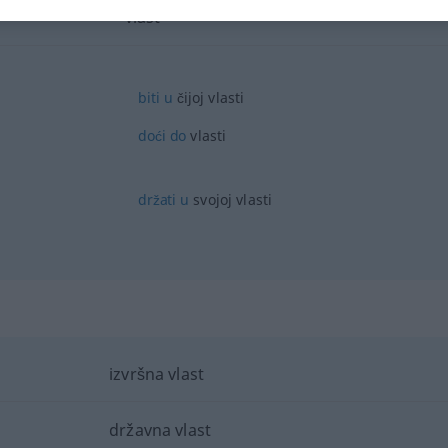
vlast
biti
u
čijoj vlasti
doći
do
vlasti
držati
u
svojoj vlasti
izvršna vlast
državna vlast