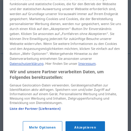
funktionale und statistische Cookies, die für den Betrieb der Webseite
Machtantritt
m
<
-(e)s
;
-e
>
und der statistischen Auswertung unserer Webseite erforderlich sind,
werden auf Grundlage unserer Vorauswahl immer auf Ihrem Endgerät
gespeichert. Marketing-Cookies und Cookies, die der Bereitstellung
Übersicht aller Übersetzungen
personalisierter Werbung dienen, werden nur gespeichert, wenn Sie uns
(Für mehr Details die Übersetzung anklicken/antippen)
durch einen Klick auf den „Akzeptieren“-Button Ihr Einverständnis
geben. Klicken Sie ansonsten auf „Fortfahren ohne Akzeptieren“. Sie
können Ihre Einwilligung jederzeit für zukünftige Besuche unserer
dolazak na vlast
Webseite widerrufen. Wenn Sie weitere Informationen zu den Cookies
und den Anpassungsmöglichkeiten möchten, klicken Sie einfach auf den
Button „Mehr Optionen“. Weitergehende Hinweise zu der
Datenverarbeitung entnehmen Sie ansonsten unserer
Datenschutzerklärung
. Hier finden Sie unser
Impressum
.
dolazak
na
vlast
Machtantritt
Wir und unsere Partner verarbeiten Daten, um
Folgendes bereitzustellen:
Genaue Geolocation-Daten verwenden. Geräteeigenschaften zur
Identifikation aktiv abfragen. Speichern von und/oder Zugriff auf
Informationen auf einem Gerät. Personalisierte Werbung und Inhalte,
Messung von Werbung und Inhalten, Zielgruppenforschung und
Entwicklung von Dienstleistungen.
Liste der Partner (Lieferanten)
Mehr Optionen
Akzeptieren