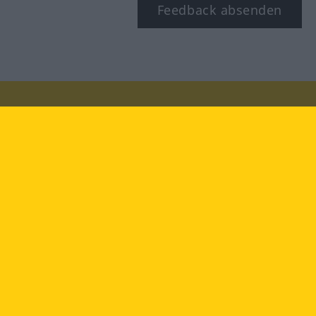
Feedback absenden
Besuchen Sie uns auf:
facebook
YouTube
Instagram
Langenscheidt
NUTZUNGSBEDINGUNGEN
DATENSCHUTZBESTIMMUNGEN