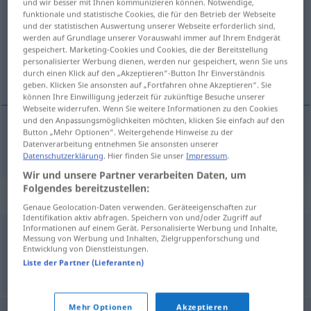
und wir besser mit Ihnen kommunizieren können. Notwendige,
funktionale und statistische Cookies, die für den Betrieb der Webseite
Übersicht aller Übersetzungen
und der statistischen Auswertung unserer Webseite erforderlich sind,
werden auf Grundlage unserer Vorauswahl immer auf Ihrem Endgerät
(Für mehr Details die Übersetzung anklicken/antippen)
gespeichert. Marketing-Cookies und Cookies, die der Bereitstellung
personalisierter Werbung dienen, werden nur gespeichert, wenn Sie uns
zakonodavna vlast
durch einen Klick auf den „Akzeptieren“-Button Ihr Einverständnis
geben. Klicken Sie ansonsten auf „Fortfahren ohne Akzeptieren“. Sie
können Ihre Einwilligung jederzeit für zukünftige Besuche unserer
Webseite widerrufen. Wenn Sie weitere Informationen zu den Cookies
und den Anpassungsmöglichkeiten möchten, klicken Sie einfach auf den
Button „Mehr Optionen“. Weitergehende Hinweise zu der
zakonodavna
vlast
Legislative
Datenverarbeitung entnehmen Sie ansonsten unserer
Datenschutzerklärung
. Hier finden Sie unser
Impressum
.
Wir und unsere Partner verarbeiten Daten, um
Folgendes bereitzustellen:
Synonyme für "Legislative"
Genaue Geolocation-Daten verwenden. Geräteeigenschaften zur
Identifikation aktiv abfragen. Speichern von und/oder Zugriff auf
Informationen auf einem Gerät. Personalisierte Werbung und Inhalte,
Messung von Werbung und Inhalten, Zielgruppenforschung und
Gesetzgebung
Entwicklung von Dienstleistungen.
Liste der Partner (Lieferanten)
© OpenThesaurus.de
Mehr Optionen
Akzeptieren