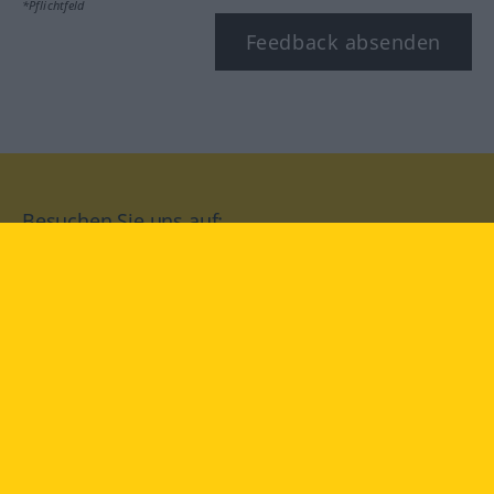
*Pflichtfeld
Feedback absenden
Besuchen Sie uns auf:
facebook
YouTube
Instagram
Langenscheidt
NUTZUNGSBEDINGUNGEN