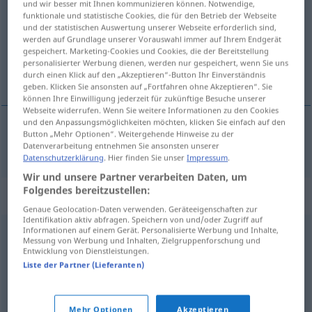
und wir besser mit Ihnen kommunizieren können. Notwendige,
funktionale und statistische Cookies, die für den Betrieb der Webseite
Übersicht aller Übersetzungen
und der statistischen Auswertung unserer Webseite erforderlich sind,
werden auf Grundlage unserer Vorauswahl immer auf Ihrem Endgerät
(Für mehr Details die Übersetzung anklicken/antippen)
gespeichert. Marketing-Cookies und Cookies, die der Bereitstellung
personalisierter Werbung dienen, werden nur gespeichert, wenn Sie uns
egzekutiva, izvršna vlast
durch einen Klick auf den „Akzeptieren“-Button Ihr Einverständnis
geben. Klicken Sie ansonsten auf „Fortfahren ohne Akzeptieren“. Sie
können Ihre Einwilligung jederzeit für zukünftige Besuche unserer
Webseite widerrufen. Wenn Sie weitere Informationen zu den Cookies
und den Anpassungsmöglichkeiten möchten, klicken Sie einfach auf den
Button „Mehr Optionen“. Weitergehende Hinweise zu der
egzekutiva, izvršna
vlast
Exekutive
POL
Datenverarbeitung entnehmen Sie ansonsten unserer
Datenschutzerklärung
. Hier finden Sie unser
Impressum
.
Wir und unsere Partner verarbeiten Daten, um
Folgendes bereitzustellen:
Synonyme für "Exekutive"
Genaue Geolocation-Daten verwenden. Geräteeigenschaften zur
Identifikation aktiv abfragen. Speichern von und/oder Zugriff auf
Informationen auf einem Gerät. Personalisierte Werbung und Inhalte,
Messung von Werbung und Inhalten, Zielgruppenforschung und
Obrigkeit
,
Regierung
,
Staatsgewalt
,
Verwaltung
Entwicklung von Dienstleistungen.
Liste der Partner (Lieferanten)
(ausführendes) Organ
,
(wirkende) Kraft
Mehr Optionen
Akzeptieren
© OpenThesaurus.de