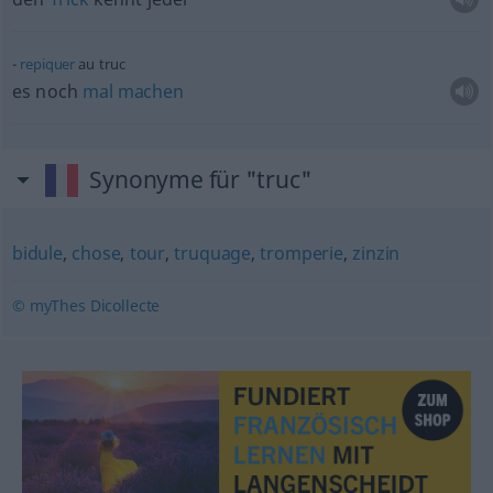
repiquer
au truc
es noch
mal
machen
Synonyme für "truc"
bidule
,
chose
,
tour
,
truquage
,
tromperie
,
zinzin
© myThes Dicollecte