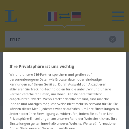
Französisch-Deutsch Wörterbuch
truc
Ihre Privatsphäre ist uns wichtig
Französisch-Deutsch Übersetzung
Wir und unsere
716
-Partner speichern und greifen auf
für "truc"
personenbezogene Daten wie Browserdaten oder eindeutige
Kennungen auf Ihrem Gerät zu. Durch Auswahl von Akzeptieren
aktivieren Sie Tracking-Technologien für die unter „Wir und unsere
Partner verarbeiten Daten, um Ihnen Dienste bereitzustellen“
"truc" Deutsch Übersetzung
aufgeführten Zwecke. Wenn Tracker deaktiviert sind, sind manche
Inhalte und Anzeigen möglicherweise nicht mehr so relevant für Sie. Sie
können dieses Menü jederzeit wieder aufrufen, um Ihre Einstellungen zu
„truc“
: masculin
ändern oder Ihre Einwilligung zu widerrufen, indem Sie auf den Link
Privatsphäre-Einstellungen am unteren Rand der Webseite klicken. Ihre
Einstellungen gelten innerhalb unseres Website. Weitere Informationen
truc
[tʀyk]
m
finden Sie in unserer Datenschutzerklärung.