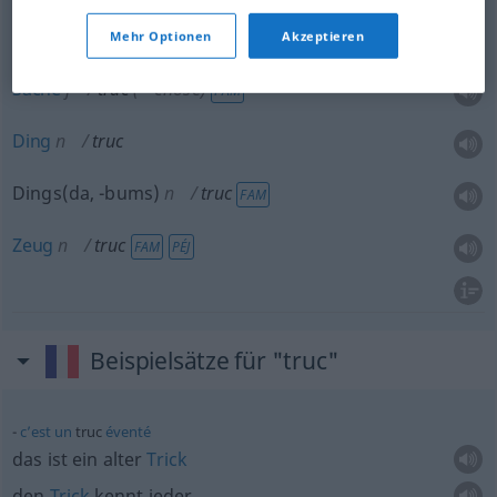
Trick
m
truc
FILM
Mehr Optionen
Akzeptieren
Sache
f
truc
(≈ chose)
FAM
Ding
n
truc
Dings(da, -bums)
n
truc
FAM
Zeug
n
truc
FAM
PÉJ
Beispielsätze für "truc"
c’est
un
truc
éventé
das ist ein alter
Trick
den
Trick
kennt jeder