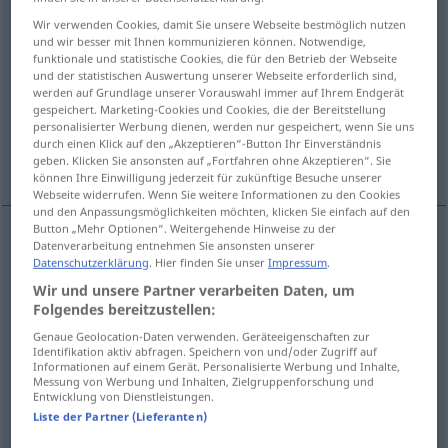
Wir verwenden Cookies, damit Sie unsere Webseite bestmöglich nutzen
Übersicht aller Übersetzungen
und wir besser mit Ihnen kommunizieren können. Notwendige,
funktionale und statistische Cookies, die für den Betrieb der Webseite
(Für mehr Details die Übersetzung anklicken/antippen)
und der statistischen Auswertung unserer Webseite erforderlich sind,
werden auf Grundlage unserer Vorauswahl immer auf Ihrem Endgerät
Kniff, Trick, Dreh
Trick
gespeichert. Marketing-Cookies und Cookies, die der Bereitstellung
personalisierter Werbung dienen, werden nur gespeichert, wenn Sie uns
durch einen Klick auf den „Akzeptieren“-Button Ihr Einverständnis
Sache, Ding, Dings, Zeug
geben. Klicken Sie ansonsten auf „Fortfahren ohne Akzeptieren“. Sie
können Ihre Einwilligung jederzeit für zukünftige Besuche unserer
Webseite widerrufen. Wenn Sie weitere Informationen zu den Cookies
und den Anpassungsmöglichkeiten möchten, klicken Sie einfach auf den
Button „Mehr Optionen“. Weitergehende Hinweise zu der
Datenverarbeitung entnehmen Sie ansonsten unserer
Kniff
m
truc
(≈ astuce)
Datenschutzerklärung
. Hier finden Sie unser
Impressum
.
FAM
Wir und unsere Partner verarbeiten Daten, um
Trick
m
truc
Folgendes bereitzustellen:
Genaue Geolocation-Daten verwenden. Geräteeigenschaften zur
Identifikation aktiv abfragen. Speichern von und/oder Zugriff auf
Dreh
m
truc
FAM
Informationen auf einem Gerät. Personalisierte Werbung und Inhalte,
Messung von Werbung und Inhalten, Zielgruppenforschung und
Entwicklung von Dienstleistungen.
Liste der Partner (Lieferanten)