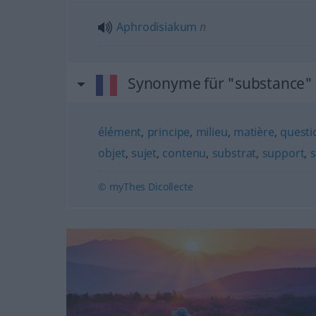
Aphrodisiakum
n
Synonyme für "substance"
élément
,
principe
,
milieu
,
matière
,
questi
objet
,
sujet
,
contenu
,
substrat
,
support
,
© myThes Dicollecte