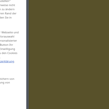
ustellen“
rweise nicht
en zu ändern
eren Rand der
den Sie in
er Webseite und
 Vorauswahl
sonalisierter
Button Ihr
Einwilligung
zu den Cookies
.
zerklärung
.
eichern von
sung von