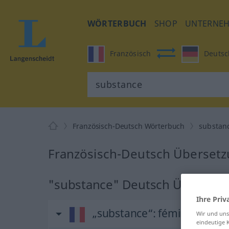
WÖRTERBUCH
SHOP
UNTERNE
Französisch
Deutsc
Französisch-Deutsch Wörterbuch
substan
Französisch-Deutsch Übersetz
"substance" Deutsch Übersetz
Ihre Priv
„substance“
: féminin
Wir und un
eindeutige 