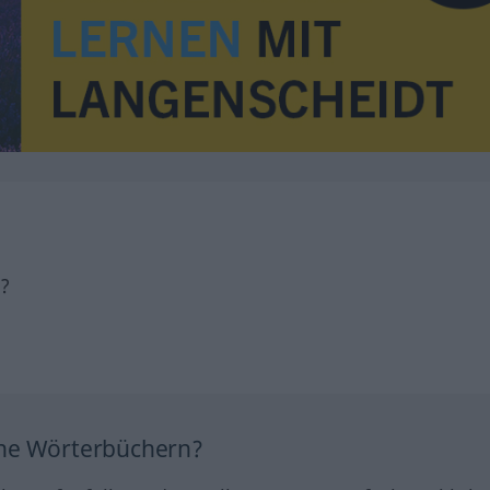
h?
ine Wörterbüchern?