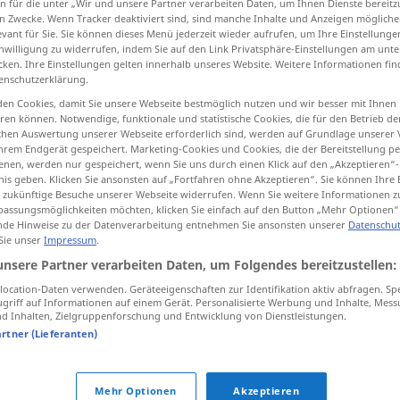
n für die unter „Wir und unsere Partner verarbeiten Daten, um Ihnen Dienste bereitz
n Zwecke. Wenn Tracker deaktiviert sind, sind manche Inhalte und Anzeigen mögliche
evant für Sie. Sie können dieses Menü jederzeit wieder aufrufen, um Ihre Einstellung
inwilligung zu widerrufen, indem Sie auf den Link Privatsphäre-Einstellungen am unt
cken. Ihre Einstellungen gelten innerhalb unseres Website. Weitere Informationen fin
tippen)
enschutzerklärung.
en Cookies, damit Sie unsere Webseite bestmöglich nutzen und wir besser mit Ihnen
Inhalt, Substanz, Kern
Substanz
en können. Notwendige, funktionale und statistische Cookies, die für den Betrieb d
ischen Auswertung unserer Webseite erforderlich sind, werden auf Grundlage unserer
hrem Endgerät gespeichert. Marketing-Cookies und Cookies, die der Bereitstellung per
nen, werden nur gespeichert, wenn Sie uns durch einen Klick auf den „Akzeptieren“-
nis geben. Klicken Sie ansonsten auf „Fortfahren ohne Akzeptieren“. Sie können Ihre 
ür zukünftige Besuche unserer Webseite widerrufen. Wenn Sie weitere Informationen 
substance
(≈ matière)
assungsmöglichkeiten möchten, klicken Sie einfach auf den Button „Mehr Optionen“
de Hinweise zu der Datenverarbeitung entnehmen Sie ansonsten unserer
Datenschut
 Sie unser
Impressum
.
substance
unsere Partner verarbeiten Daten, um Folgendes bereitzustellen:
ocation-Daten verwenden. Geräteeigenschaften zur Identifikation aktiv abfragen. Sp
griff auf Informationen auf einem Gerät. Personalisierte Werbung und Inhalte, Mes
 Inhalten, Zielgruppenforschung und Entwicklung von Dienstleistungen.
substance grise
ANAT
artner (Lieferanten)
substance
organique
Mehr Optionen
Akzeptieren