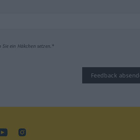
m Sie ein Häkchen setzen.*
Feedback absend
ook
YouTube
Instagram