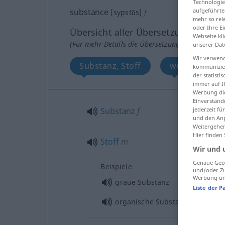
Technologie
aufgeführte
substance
[sypstɑ̃s]
f
mehr so rel
oder Ihre E
Übersicht aller Übersetzungen
Webseite kli
(Für mehr Details die Übersetzung anklicken/an
unserer Dat
Wir verwend
Substanz, Stoff
wesentlicher 
kommunizier
der statist
immer auf I
Werbung die
Einverständ
jederzeit f
Substanz
f
und den Anp
Weitergehen
Hier finden
Stoff
m
Wir und 
Genaue Geol
Beispiele
und/oder Zu
Werbung und
graue Substanz
Liste der P
organische Substanz