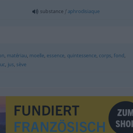
substance
f
aphrodisiaque
on
,
matériau
,
moelle
,
essence
,
quintessence
,
corps
,
fond
,
suc
,
jus
,
sève