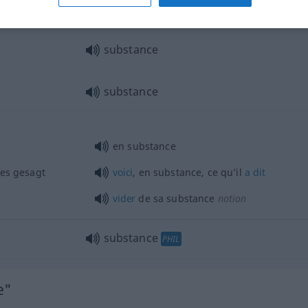
substance
d’un livre, discours
substance
substance
en substance
des gesagt
voici
, en substance, ce qu’il
a
dit
vider
de sa substance
notion
substance
PHIL
e"