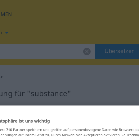
HMEN
h
Übersetzen
ce
ung für "substance"
ung
atsphäre ist uns wichtig
sere
716
-Partner speichern und greifen auf personenbezogene Daten wie Browserdat
Kennungen auf Ihrem Gerät zu. Durch Auswahl von Akzeptieren aktivieren Sie Trackin