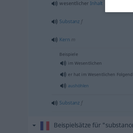
wesentlicher
Inhalt
Substanz
f
Kern
m
Beispiele
im Wesentlichen
er hat im Wesentlichen Folgen
aushöhlen
Substanz
f
Beispielsätze für "substanc