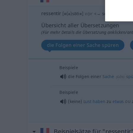
ressentir
[ʀ(ə)sɑ̃tiʀ]
v/pr
<
→
sentir
>
Übersicht aller Übersetzungen
(Für mehr Details die Übersetzung anklicken/an
die Folgen einer Sache spüren
Beispiele
die Folgen einer
Sache
spü
(
GÉN
)
Beispiele
ou
(keine)
Lust
haben
zu
etwas
Beispielsätze für "ressentir