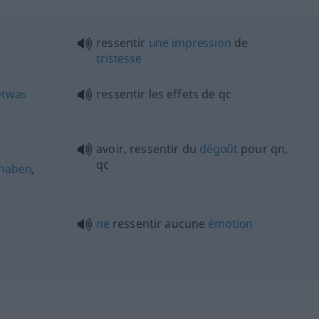
ressentir
une
impression
de
tristesse
etwas
ressentir les effets de
qc
avoir, ressentir du
dégoût
pour
qn
,
qc
haben
,
ne
ressentir aucune
émotion