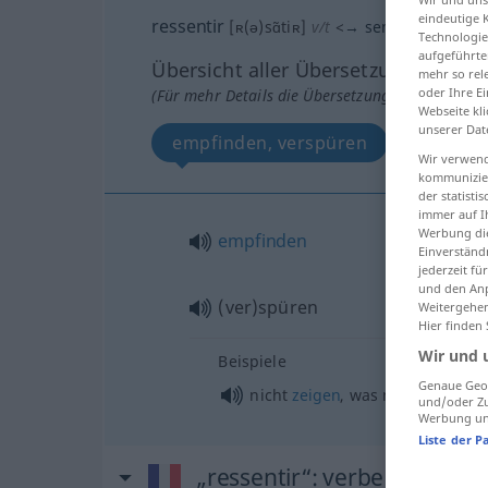
eindeutige 
ressentir
[ʀ(ə)sɑ̃tiʀ]
v/t
<
→
sentir
>
Technologie
aufgeführte
Übersicht aller Übersetzungen
mehr so rel
oder Ihre E
(Für mehr Details die Übersetzung anklicken/an
Webseite kli
unserer Dat
empfinden, verspüren
Wir verwend
kommunizier
der statist
immer auf I
Werbung die
empfinden
Einverständ
jederzeit f
und den Anp
(ver)spüren
Weitergehen
Hier finden
Wir und 
Beispiele
Genaue Geol
nicht
zeigen
, was man fühlt, e
und/oder Zu
Werbung und
Liste der P
„ressentir“
: verbe pronomi