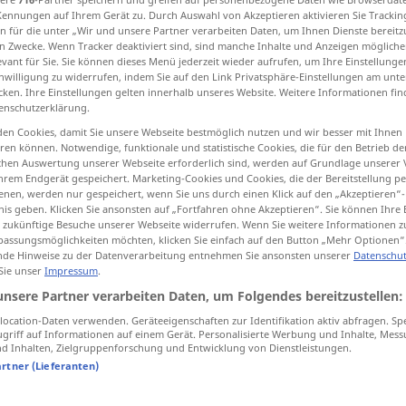
Kennungen auf Ihrem Gerät zu. Durch Auswahl von Akzeptieren aktivieren Sie Trackin
n für die unter „Wir und unsere Partner verarbeiten Daten, um Ihnen Dienste bereitz
n Zwecke. Wenn Tracker deaktiviert sind, sind manche Inhalte und Anzeigen mögliche
evant für Sie. Sie können dieses Menü jederzeit wieder aufrufen, um Ihre Einstellung
inwilligung zu widerrufen, indem Sie auf den Link Privatsphäre-Einstellungen am unt
tippen)
cken. Ihre Einstellungen gelten innerhalb unseres Website. Weitere Informationen fin
enschutzerklärung.
en Cookies, damit Sie unsere Webseite bestmöglich nutzen und wir besser mit Ihnen
en können. Notwendige, funktionale und statistische Cookies, die für den Betrieb d
ischen Auswertung unserer Webseite erforderlich sind, werden auf Grundlage unserer
hrem Endgerät gespeichert. Marketing-Cookies und Cookies, die der Bereitstellung per
nen, werden nur gespeichert, wenn Sie uns durch einen Klick auf den „Akzeptieren“-
ressentir
nis geben. Klicken Sie ansonsten auf „Fortfahren ohne Akzeptieren“. Sie können Ihre 
ür zukünftige Besuche unserer Webseite widerrufen. Wenn Sie weitere Informationen 
assungsmöglichkeiten möchten, klicken Sie einfach auf den Button „Mehr Optionen“
ressentir
de Hinweise zu der Datenverarbeitung entnehmen Sie ansonsten unserer
Datenschut
 Sie unser
Impressum
.
unsere Partner verarbeiten Daten, um Folgendes bereitzustellen:
ocation-Daten verwenden. Geräteeigenschaften zur Identifikation aktiv abfragen. Sp
mpfindet
ne
pas
montrer
ce qu’on ressent
griff auf Informationen auf einem Gerät. Personalisierte Werbung und Inhalte, Mes
 Inhalten, Zielgruppenforschung und Entwicklung von Dienstleistungen.
artner (Lieferanten)
nal