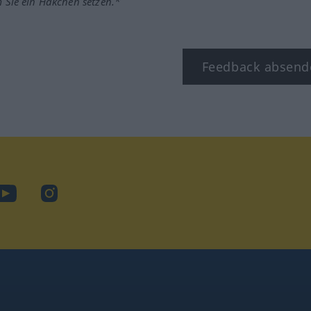
m Sie ein Häkchen setzen.*
Feedback absend
ook
YouTube
Instagram