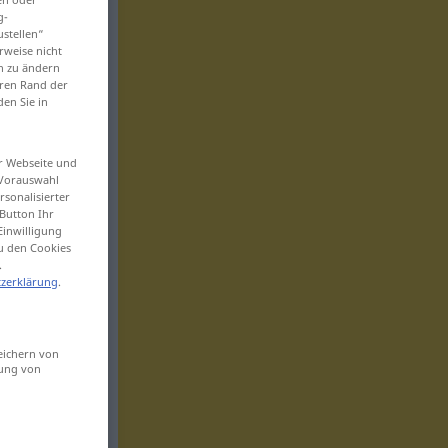
g-
ustellen“
rweise nicht
en zu ändern
eren Rand der
den Sie in
er Webseite und
 Vorauswahl
sonalisierter
Button Ihr
Einwilligung
zu den Cookies
.
zerklärung
.
eichern von
sung von