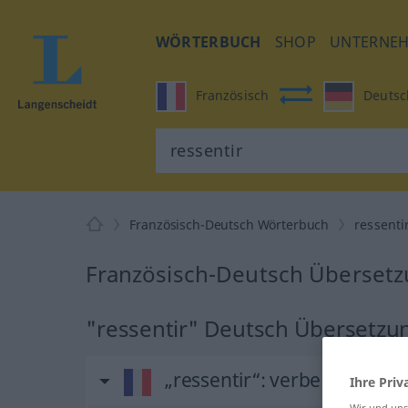
WÖRTERBUCH
SHOP
UNTERNE
Französisch
Deutsc
Französisch-Deutsch Wörterbuch
ressenti
Französisch-Deutsch Übersetzu
"ressentir" Deutsch Übersetzu
„ressentir“
: verbe transitif
Ihre Priv
Wir und un