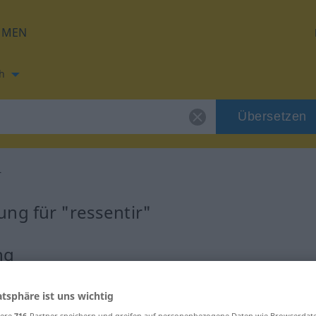
HMEN
h
Übersetzen
r
ng für "ressentir"
ng
atsphäre ist uns wichtig
sere
716
-Partner speichern und greifen auf personenbezogene Daten wie Browserdat