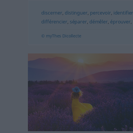
discerner
,
distinguer
,
percevoir
,
identifie
différencier
,
séparer
,
démêler
,
éprouver
© myThes Dicollecte