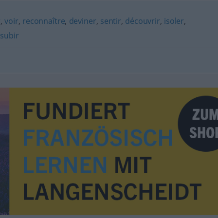
r
,
voir
,
reconnaître
,
deviner
,
sentir
,
découvrir
,
isoler
,
,
subir