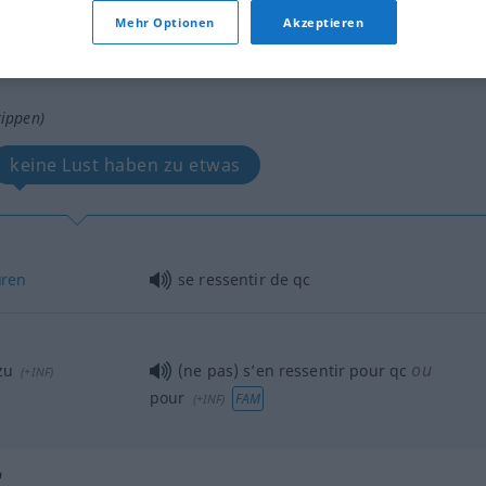
Mehr Optionen
Akzeptieren
tippen)
keine Lust haben zu etwas
ren
se ressentir de
qc
ou
zu
(ne pas) s’en ressentir pour
qc
(
+INF
)
pour
FAM
(
+INF
)
"