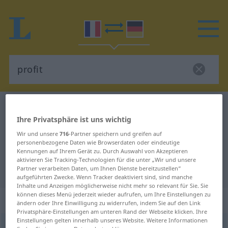
Französisch-Deutsch Wörterbuch
profit
Ihre Privatsphäre ist uns wichtig
Französisch-Deutsch Übersetzung
Wir und unsere
716
-Partner speichern und greifen auf
für "profit"
personenbezogene Daten wie Browserdaten oder eindeutige
Kennungen auf Ihrem Gerät zu. Durch Auswahl von Akzeptieren
aktivieren Sie Tracking-Technologien für die unter „Wir und unsere
"profit" Deutsch Übersetzung
Partner verarbeiten Daten, um Ihnen Dienste bereitzustellen“
aufgeführten Zwecke. Wenn Tracker deaktiviert sind, sind manche
Inhalte und Anzeigen möglicherweise nicht mehr so relevant für Sie. Sie
können dieses Menü jederzeit wieder aufrufen, um Ihre Einstellungen zu
„profit“
: masculin
ändern oder Ihre Einwilligung zu widerrufen, indem Sie auf den Link
Privatsphäre-Einstellungen am unteren Rand der Webseite klicken. Ihre
Einstellungen gelten innerhalb unseres Website. Weitere Informationen
profit
[pʀɔfi]
m