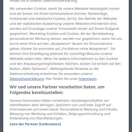
finden Sie in unserer Datenschutzerklärung.
Wir verwenden Cookies, damit Sie unsere Webseite bestmöglich nutzen
Übersicht aller Übersetzungen
und wir besser mit Ihnen kommunizieren können. Notwendige,
(Für mehr Details die Übersetzung anklicken/antippen)
funktionale und statistische Cookies, die für den Betrieb der Webseite
und der statistischen Auswertung unserer Webseite erforderlich sind,
werden auf Grundlage unserer Vorauswahl immer auf Ihrem Endgerät
Profit, Gewinn
Nutzen, Vorteil, Gewinn
gespeichert. Marketing-Cookies und Cookies, die der Bereitstellung
personalisierter Werbung dienen, werden nur gespeichert, wenn Sie uns
durch einen Klick auf den „Akzeptieren“-Button Ihr Einverständnis
geben. Klicken Sie ansonsten auf „Fortfahren ohne Akzeptieren“. Sie
können Ihre Einwilligung jederzeit für zukünftige Besuche unserer
Webseite widerrufen. Wenn Sie weitere Informationen zu den Cookies
Profit
m
profit
ÉCON
und den Anpassungsmöglichkeiten möchten, klicken Sie einfach auf den
Button „Mehr Optionen“. Weitergehende Hinweise zu der
Datenverarbeitung entnehmen Sie ansonsten unserer
Gewinn
m
profit
Datenschutzerklärung
. Hier finden Sie unser
Impressum
.
Wir und unsere Partner verarbeiten Daten, um
Folgendes bereitzustellen:
Genaue Geolocation-Daten verwenden. Geräteeigenschaften zur
Nutzen
m
profit
(≈ avantage)
Identifikation aktiv abfragen. Speichern von und/oder Zugriff auf
Informationen auf einem Gerät. Personalisierte Werbung und Inhalte,
Messung von Werbung und Inhalten, Zielgruppenforschung und
Vorteil
m
profit
Entwicklung von Dienstleistungen.
Liste der Partner (Lieferanten)