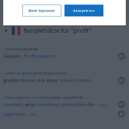
Gewinn
m
profit
Mehr Optionen
Akzeptieren
Beispielsätze für "profit"
recherche
du profit
Gewinn-,
Profitstreben
n
retirer
un
grand
profit d’une
lecture
großen
Nutzen
aus einer
Lektüre
ziehen
faire
,
organiser
une
collecte
pour, au profit de …
sammeln
, eine
Sammlung
veranstalten
für
(
+ACC
)
zugunsten
(
+GÉN
)