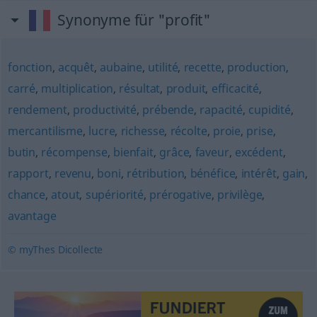
Synonyme für "profit"
fonction
,
acquêt
,
aubaine
,
utilité
,
recette
,
production
,
carré
,
multiplication
,
résultat
,
produit
,
efficacité
,
rendement
,
productivité
,
prébende
,
rapacité
,
cupidité
,
mercantilisme
,
lucre
,
richesse
,
récolte
,
proie
,
prise
,
butin
,
récompense
,
bienfait
,
grâce
,
faveur
,
excédent
,
rapport
,
revenu
,
boni
,
rétribution
,
bénéfice
,
intérêt
,
gain
,
chance
,
atout
,
supériorité
,
prérogative
,
privilège
,
avantage
© myThes Dicollecte