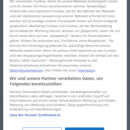
Wir verwenden Cookies, damit Sie unsere Webseite bestmöglich nutzen
und wir besser mit Ihnen kommunizieren können. Notwendige,
Übersicht aller Übersetzungen
funktionale und statistische Cookies, die für den Betrieb der Webseite
und der statistischen Auswertung unserer Webseite erforderlich sind,
(Für mehr Details die Übersetzung anklicken/antippen)
werden auf Grundlage unserer Vorauswahl immer auf Ihrem Endgerät
gespeichert. Marketing-Cookies und Cookies, die der Bereitstellung
Lungenflügel
personalisierter Werbung dienen, werden nur gespeichert, wenn Sie uns
durch einen Klick auf den „Akzeptieren“-Button Ihr Einverständnis
geben. Klicken Sie ansonsten auf „Fortfahren ohne Akzeptieren“. Sie
können Ihre Einwilligung jederzeit für zukünftige Besuche unserer
Webseite widerrufen. Wenn Sie weitere Informationen zu den Cookies
und den Anpassungsmöglichkeiten möchten, klicken Sie einfach auf den
Lunge(nflügel)
f(m)
poumon
Button „Mehr Optionen“. Weitergehende Hinweise zu der
Datenverarbeitung entnehmen Sie ansonsten unserer
Datenschutzerklärung
. Hier finden Sie unser
Impressum
.
Wir und unsere Partner verarbeiten Daten, um
Folgendes bereitzustellen:
Beispielsätze für "poumon"
Genaue Geolocation-Daten verwenden. Geräteeigenschaften zur
Identifikation aktiv abfragen. Speichern von und/oder Zugriff auf
Informationen auf einem Gerät. Personalisierte Werbung und Inhalte,
Messung von Werbung und Inhalten, Zielgruppenforschung und
avoir
un
voile
au poumon
Entwicklung von Dienstleistungen.
Liste der Partner (Lieferanten)
einen
Schatten
auf der
Lunge
haben