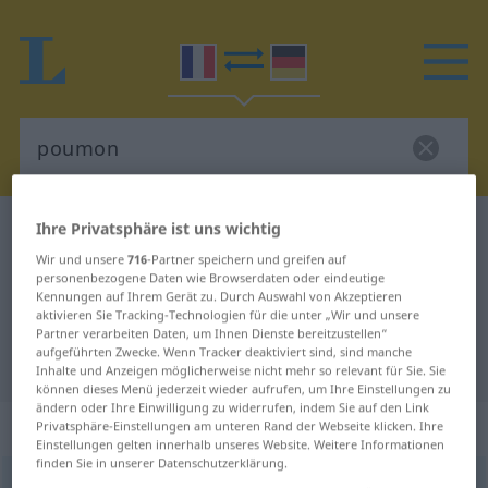
Ihre Privatsphäre ist uns wichtig
Französisch-Deutsch Wörterbuch
poumon
Französisch-Deutsch Übersetzung
Wir und unsere
716
-Partner speichern und greifen auf
personenbezogene Daten wie Browserdaten oder eindeutige
für "poumon"
Kennungen auf Ihrem Gerät zu. Durch Auswahl von Akzeptieren
aktivieren Sie Tracking-Technologien für die unter „Wir und unsere
Partner verarbeiten Daten, um Ihnen Dienste bereitzustellen“
aufgeführten Zwecke. Wenn Tracker deaktiviert sind, sind manche
"poumon" Deutsch Übersetzung
Inhalte und Anzeigen möglicherweise nicht mehr so relevant für Sie. Sie
können dieses Menü jederzeit wieder aufrufen, um Ihre Einstellungen zu
ändern oder Ihre Einwilligung zu widerrufen, indem Sie auf den Link
„poumon“
: masculin
Privatsphäre-Einstellungen am unteren Rand der Webseite klicken. Ihre
Einstellungen gelten innerhalb unseres Website. Weitere Informationen
finden Sie in unserer Datenschutzerklärung.
poumon
[pumõ]
m