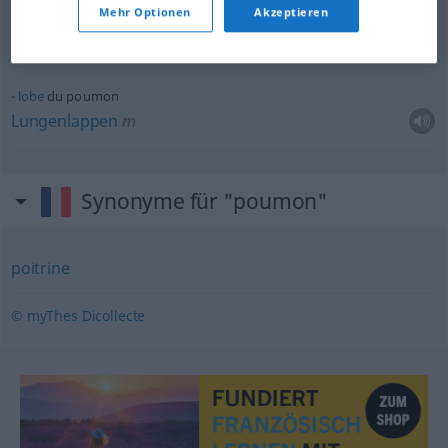
le poumon est attaqué
Mehr Optionen
Akzeptieren
die
Lunge
ist
angegriffen
lobe
du poumon
Lungenlappen
m
Synonyme für "poumon"
poitrine
© myThes Dicollecte