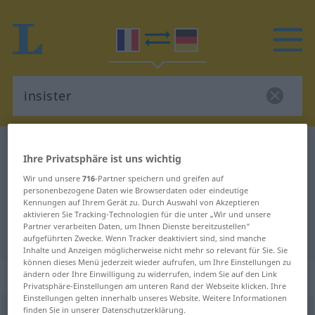
Französisch-Deutsch Wörterbuch
insister
Ihre Privatsphäre ist uns wichtig
Französisch-Deutsch Übersetzung
Wir und unsere
716
-Partner speichern und greifen auf
für "insister"
personenbezogene Daten wie Browserdaten oder eindeutige
Kennungen auf Ihrem Gerät zu. Durch Auswahl von Akzeptieren
aktivieren Sie Tracking-Technologien für die unter „Wir und unsere
Partner verarbeiten Daten, um Ihnen Dienste bereitzustellen“
"insister" Deutsch Übersetzung
aufgeführten Zwecke. Wenn Tracker deaktiviert sind, sind manche
Inhalte und Anzeigen möglicherweise nicht mehr so relevant für Sie. Sie
können dieses Menü jederzeit wieder aufrufen, um Ihre Einstellungen zu
„insister“
: verbe intransitif
ändern oder Ihre Einwilligung zu widerrufen, indem Sie auf den Link
Privatsphäre-Einstellungen am unteren Rand der Webseite klicken. Ihre
Einstellungen gelten innerhalb unseres Website. Weitere Informationen
finden Sie in unserer Datenschutzerklärung.
insister
[ɛ̃siste]
v/i