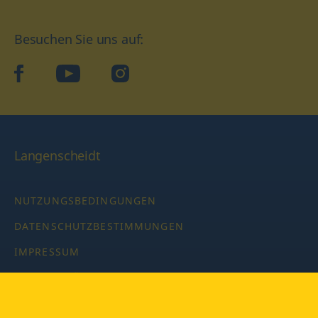
Besuchen Sie uns auf:
facebook
YouTube
Instagram
Langenscheidt
NUTZUNGSBEDINGUNGEN
DATENSCHUTZBESTIMMUNGEN
IMPRESSUM
PRIVATSPHÄRE-EINSTELLUNGEN
LATEINWÖRTERBUCH MIT CODE