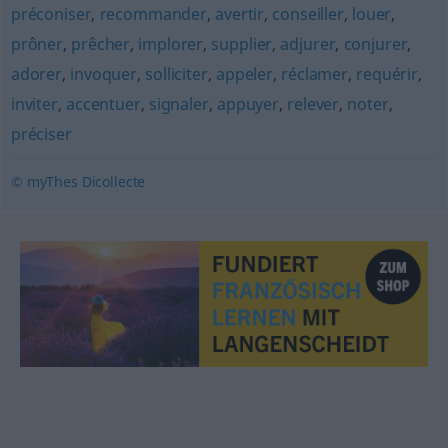
préconiser
,
recommander
,
avertir
,
conseiller
,
louer
,
prôner
,
prêcher
,
implorer
,
supplier
,
adjurer
,
conjurer
,
adorer
,
invoquer
,
solliciter
,
appeler
,
réclamer
,
requérir
,
inviter
,
accentuer
,
signaler
,
appuyer
,
relever
,
noter
,
préciser
© myThes Dicollecte