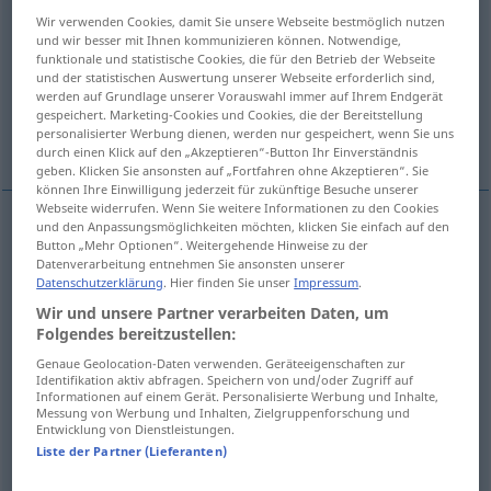
Wir verwenden Cookies, damit Sie unsere Webseite bestmöglich nutzen
Übersicht aller Übersetzungen
und wir besser mit Ihnen kommunizieren können. Notwendige,
funktionale und statistische Cookies, die für den Betrieb der Webseite
(Für mehr Details die Übersetzung anklicken/antippen)
und der statistischen Auswertung unserer Webseite erforderlich sind,
werden auf Grundlage unserer Vorauswahl immer auf Ihrem Endgerät
darauf bestehen, beharren, es weiter
gespeichert. Marketing-Cookies und Cookies, die der Bereitstellung
personalisierter Werbung dienen, werden nur gespeichert, wenn Sie uns
versuchen
durch einen Klick auf den „Akzeptieren“-Button Ihr Einverständnis
geben. Klicken Sie ansonsten auf „Fortfahren ohne Akzeptieren“. Sie
können Ihre Einwilligung jederzeit für zukünftige Besuche unserer
Webseite widerrufen. Wenn Sie weitere Informationen zu den Cookies
und den Anpassungsmöglichkeiten möchten, klicken Sie einfach auf den
Beispiele
Button „Mehr Optionen“. Weitergehende Hinweise zu der
Datenverarbeitung entnehmen Sie ansonsten unserer
insister sur
qc
Datenschutzerklärung
. Hier finden Sie unser
Impressum
.
Nachdruck
, den
Akzent
auf
etwas
legen
(
ACC
)
Wir und unsere Partner verarbeiten Daten, um
Folgendes bereitzustellen:
Genaue Geolocation-Daten verwenden. Geräteeigenschaften zur
Identifikation aktiv abfragen. Speichern von und/oder Zugriff auf
Beispiele
Informationen auf einem Gerät. Personalisierte Werbung und Inhalte,
Messung von Werbung und Inhalten, Zielgruppenforschung und
insister
auprès
de
qn
Entwicklung von Dienstleistungen.
Liste der Partner (Lieferanten)
in jemanden
dringen