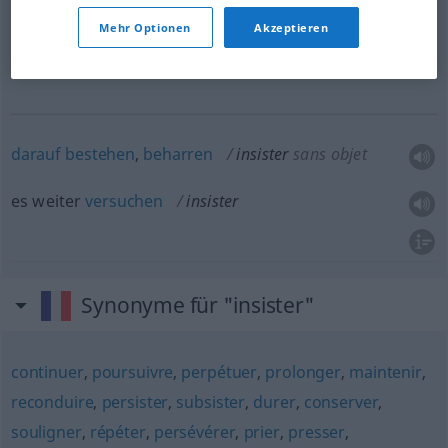
insister pour
Mehr Optionen
Akzeptieren
(
+INF
)
darauf
dringen
,
bestehen
,
beharren
zu
(
+INF
)
darauf
bestehen
,
beharren
insister
sans objet
es weiter
versuchen
insister
Synonyme für "insister"
continuer
,
poursuivre
,
perpétuer
,
prolonger
,
maintenir
,
reconduire
,
persister
,
subsister
,
durer
,
conserver
,
souligner
,
répéter
,
persévérer
,
prier
,
presser
,