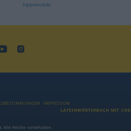
hippomobile
ook
YouTube
Instagram
TZBESTIMMUNGEN
IMPRESSUM
LATEINWÖRTERBUCH MIT COD
 Alle Rechte vorbehalten.