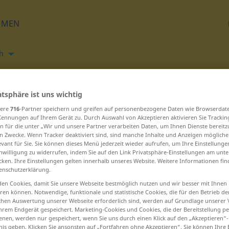
HMEN
h
Übersetzen
atsphäre ist uns wichtig
sere
716
-Partner speichern und greifen auf personenbezogene Daten wie Browserdat
Kennungen auf Ihrem Gerät zu. Durch Auswahl von Akzeptieren aktivieren Sie Trackin
n für die unter „Wir und unsere Partner verarbeiten Daten, um Ihnen Dienste bereitz
n Zwecke. Wenn Tracker deaktiviert sind, sind manche Inhalte und Anzeigen mögliche
evant für Sie. Sie können dieses Menü jederzeit wieder aufrufen, um Ihre Einstellung
t H beginnen – hi-han ... hippomobile
inwilligung zu widerrufen, indem Sie auf den Link Privatsphäre-Einstellungen am unt
cken. Ihre Einstellungen gelten innerhalb unseres Website. Weitere Informationen fin
enschutzerklärung.
hile
en Cookies, damit Sie unsere Webseite bestmöglich nutzen und wir besser mit Ihnen
en können. Notwendige, funktionale und statistische Cookies, die für den Betrieb d
Himalaya
ischen Auswertung unserer Webseite erforderlich sind, werden auf Grundlage unserer
hrem Endgerät gespeichert. Marketing-Cookies und Cookies, die der Bereitstellung per
nen, werden nur gespeichert, wenn Sie uns durch einen Klick auf den „Akzeptieren“-
hindi
nis geben. Klicken Sie ansonsten auf „Fortfahren ohne Akzeptieren“. Sie können Ihre 