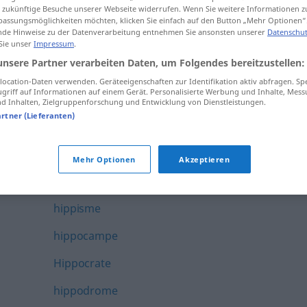
ür zukünftige Besuche unserer Webseite widerrufen. Wenn Sie weitere Informationen 
hindou
assungsmöglichkeiten möchten, klicken Sie einfach auf den Button „Mehr Optionen“
de Hinweise zu der Datenverarbeitung entnehmen Sie ansonsten unserer
Datenschut
hindouisme
 Sie unser
Impressum
.
unsere Partner verarbeiten Daten, um Folgendes bereitzustellen:
hindouiste
ocation-Daten verwenden. Geräteeigenschaften zur Identifikation aktiv abfragen. Sp
griff auf Informationen auf einem Gerät. Personalisierte Werbung und Inhalte, Mes
hip
 Inhalten, Zielgruppenforschung und Entwicklung von Dienstleistungen.
artner (Lieferanten)
hip-hop
hippie
Mehr Optionen
Akzeptieren
hippique
hippisme
hippocampe
Hippocrate
hippodrome