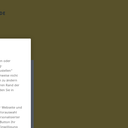
DE
en oder
g-
ustellen“
rweise nicht
en zu ändern
eren Rand der
den Sie in
er Webseite und
 Vorauswahl
sonalisierter
Button Ihr
Einwilligung