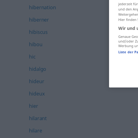
jederzeit f
hibernation
und den Anp
Weitergehen
hiberner
Hier finden
Wir und 
hibiscus
Genaue Geol
und/oder Zu
hibou
Werbung und
Liste der P
hic
hidalgo
hideur
hideux
hier
hilarant
hilare