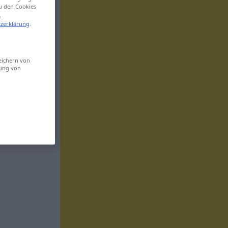
zu den Cookies
.
zerklärung
.
eichern von
sung von