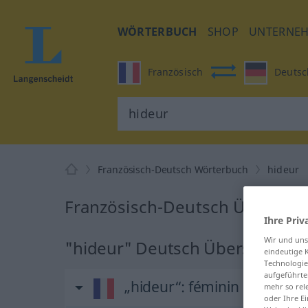
WÖRTERBUCH
SHOP
UNTERNE
Französisch
Deutsc
Französisch-Deutsch Wörterbuch
hideur
Französisch-Deutsch Übersetz
Ihre Priv
Wir und un
"hideur" Deutsch Übersetzung
eindeutige 
Technologie
aufgeführte
„hideur“
: féminin
mehr so rel
oder Ihre E