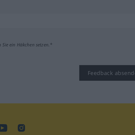
m Sie ein Häkchen setzen.*
Feedback absend
ook
YouTube
Instagram