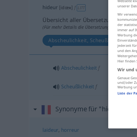
Webseite kli
unserer Dat
hideur
[idœʀ]
f
LITT
Wir verwend
Übersicht aller Übersetzungen
kommunizier
der statist
(Für mehr Details die Übersetzung anklicken/an
immer auf I
Werbung die
Abscheulichkeit, Scheußlichkeit
Einverständ
jederzeit f
und den Anp
Weitergehen
Hier finden
Abscheulichkeit
f
Wir und 
Genaue Geol
und/oder Zu
Scheußlichkeit
f
Werbung und
Liste der P
Synonyme für "hideur"
laideur
,
horreur