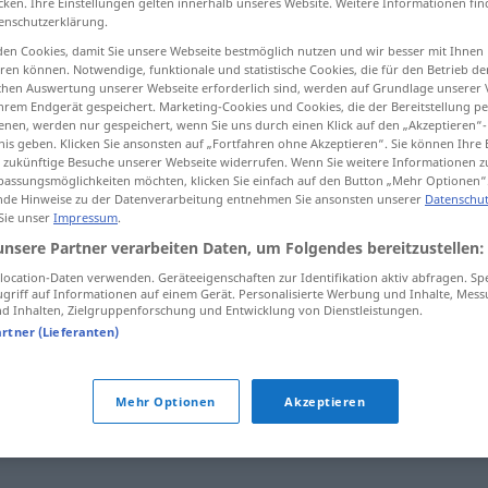
cken. Ihre Einstellungen gelten innerhalb unseres Website. Weitere Informationen fin
enschutzerklärung.
en Cookies, damit Sie unsere Webseite bestmöglich nutzen und wir besser mit Ihnen
en können. Notwendige, funktionale und statistische Cookies, die für den Betrieb d
ischen Auswertung unserer Webseite erforderlich sind, werden auf Grundlage unserer
tippen)
hrem Endgerät gespeichert. Marketing-Cookies und Cookies, die der Bereitstellung per
nen, werden nur gespeichert, wenn Sie uns durch einen Klick auf den „Akzeptieren“-
nis geben. Klicken Sie ansonsten auf „Fortfahren ohne Akzeptieren“. Sie können Ihre 
ür zukünftige Besuche unserer Webseite widerrufen. Wenn Sie weitere Informationen 
assungsmöglichkeiten möchten, klicken Sie einfach auf den Button „Mehr Optionen“
de Hinweise zu der Datenverarbeitung entnehmen Sie ansonsten unserer
Datenschut
 Sie unser
Impressum
.
hideur
unsere Partner verarbeiten Daten, um Folgendes bereitzustellen:
ocation-Daten verwenden. Geräteeigenschaften zur Identifikation aktiv abfragen. Sp
griff auf Informationen auf einem Gerät. Personalisierte Werbung und Inhalte, Mes
hideur
 Inhalten, Zielgruppenforschung und Entwicklung von Dienstleistungen.
artner (Lieferanten)
Mehr Optionen
Akzeptieren