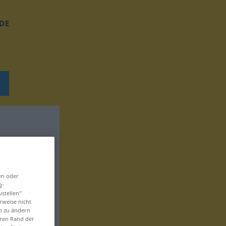
DE
en oder
g-
ustellen“
rweise nicht
en zu ändern
eren Rand der