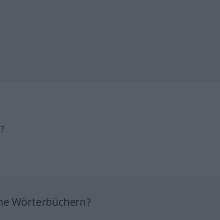
h?
ine Wörterbüchern?