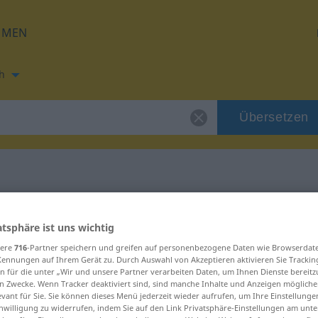
HMEN
h
Übersetzen
ung für "hideur"
atsphäre ist uns wichtig
sere
716
-Partner speichern und greifen auf personenbezogene Daten wie Browserdat
Kennungen auf Ihrem Gerät zu. Durch Auswahl von Akzeptieren aktivieren Sie Trackin
n für die unter „Wir und unsere Partner verarbeiten Daten, um Ihnen Dienste bereitz
n Zwecke. Wenn Tracker deaktiviert sind, sind manche Inhalte und Anzeigen mögliche
evant für Sie. Sie können dieses Menü jederzeit wieder aufrufen, um Ihre Einstellung
inwilligung zu widerrufen, indem Sie auf den Link Privatsphäre-Einstellungen am unt