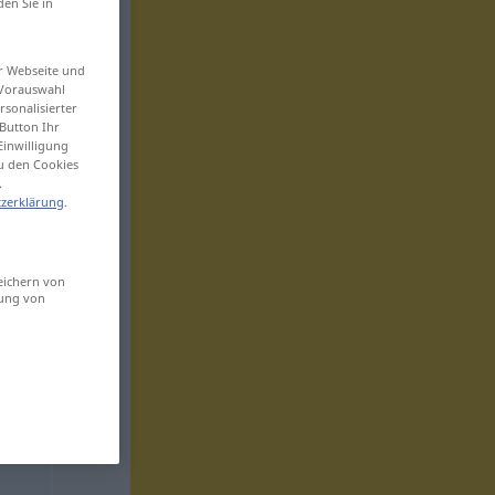
den Sie in
er Webseite und
 Vorauswahl
sonalisierter
Button Ihr
Einwilligung
zu den Cookies
.
zerklärung
.
eichern von
sung von