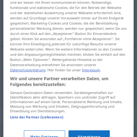
und wir besser mit Ihnen kommunizieren können. Notwendige,
funktionale und statistische Cookies, die für den Betrieb der Webseite
Übersicht aller Übersetzungen
und der statistischen Auswertung unserer Webseite erforderlich sind,
werden auf Grundlage unserer Vorauswahl immer auf Ihrem Endgerät
(Für mehr Details die Übersetzung anklicken/antippen)
gespeichert. Marketing-Cookies und Cookies, die der Bereitstellung
personalisierter Werbung dienen, werden nur gespeichert, wenn Sie uns
vergnügt, heiter, fröhlich
durch einen Klick auf den „Akzeptieren“-Button Ihr Einverständnis
geben. Klicken Sie ansonsten auf „Fortfahren ohne Akzeptieren“. Sie
können Ihre Einwilligung jederzeit für zukünftige Besuche unserer
Webseite widerrufen. Wenn Sie weitere Informationen zu den Cookies
und den Anpassungsmöglichkeiten möchten, klicken Sie einfach auf den
Button „Mehr Optionen“. Weitergehende Hinweise zu der
vergnügt
hilare
Datenverarbeitung entnehmen Sie ansonsten unserer
Datenschutzerklärung
. Hier finden Sie unser
Impressum
.
heiter
hilare
Wir und unsere Partner verarbeiten Daten, um
Folgendes bereitzustellen:
fröhlich
hilare
Genaue Geolocation-Daten verwenden. Geräteeigenschaften zur
Identifikation aktiv abfragen. Speichern von und/oder Zugriff auf
Informationen auf einem Gerät. Personalisierte Werbung und Inhalte,
Messung von Werbung und Inhalten, Zielgruppenforschung und
Entwicklung von Dienstleistungen.
Synonyme für "hilare"
Liste der Partner (Lieferanten)
gai
,
rigolard
,
réjoui
Mehr Optionen
Akzeptieren