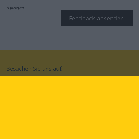
*Pflichtfeld
Feedback absenden
Besuchen Sie uns auf:
facebook
YouTube
Instagram
Langenscheidt