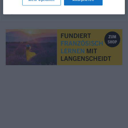
© myThes Dicollecte