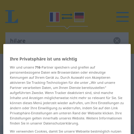
Ihre Privatsphäre ist uns wichtig
Französisch-Deutsch Wörterbuch
hilare
Wir und unsere
716
-Partner speichern und greifen auf
Französisch-Deutsch Übersetzung
personenbezogene Daten wie Browserdaten oder eindeutige
Kennungen auf Ihrem Gerät zu. Durch Auswahl von Akzeptieren
für "hilare"
aktivieren Sie Tracking-Technologien für die unter „Wir und unsere
Partner verarbeiten Daten, um Ihnen Dienste bereitzustellen“
aufgeführten Zwecke. Wenn Tracker deaktiviert sind, sind manche
Inhalte und Anzeigen möglicherweise nicht mehr so relevant für Sie. Sie
"hilare" Deutsch Übersetzung
können dieses Menü jederzeit wieder aufrufen, um Ihre Einstellungen zu
ändern oder Ihre Einwilligung zu widerrufen, indem Sie auf den Link
Privatsphäre-Einstellungen am unteren Rand der Webseite klicken. Ihre
„hilare“
: adjectif (qualificatif)
Einstellungen gelten innerhalb unseres Website. Weitere Informationen
finden Sie in unserer Datenschutzerklärung.
Wir verwenden Cookies, damit Sie unsere Webseite bestmöglich nutzen
hilare
[ilaʀ]
adj