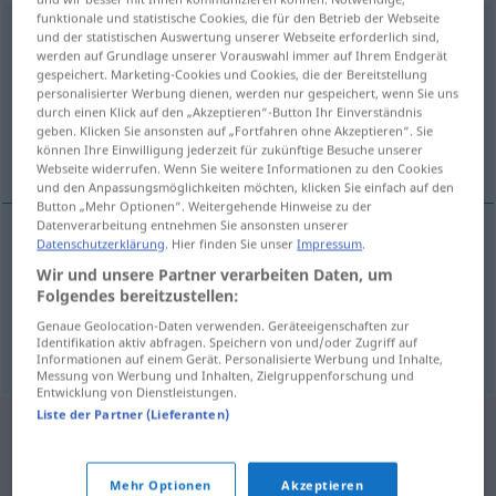
funktionale und statistische Cookies, die für den Betrieb der Webseite
hippomobile
[ipɔmɔbil]
adj
und der statistischen Auswertung unserer Webseite erforderlich sind,
werden auf Grundlage unserer Vorauswahl immer auf Ihrem Endgerät
Übersicht aller Übersetzungen
gespeichert. Marketing-Cookies und Cookies, die der Bereitstellung
personalisierter Werbung dienen, werden nur gespeichert, wenn Sie uns
(Für mehr Details die Übersetzung anklicken/antippen)
durch einen Klick auf den „Akzeptieren“-Button Ihr Einverständnis
geben. Klicken Sie ansonsten auf „Fortfahren ohne Akzeptieren“. Sie
Pferdefuhrwerk
können Ihre Einwilligung jederzeit für zukünftige Besuche unserer
Webseite widerrufen. Wenn Sie weitere Informationen zu den Cookies
und den Anpassungsmöglichkeiten möchten, klicken Sie einfach auf den
Button „Mehr Optionen“. Weitergehende Hinweise zu der
Datenverarbeitung entnehmen Sie ansonsten unserer
Datenschutzerklärung
. Hier finden Sie unser
Impressum
.
Beispiele
Wir und unsere Partner verarbeiten Daten, um
m
véhicule
hippomobile
Folgendes bereitzustellen:
n
m
Pferdefuhrwerk
,
-wagen
Genaue Geolocation-Daten verwenden. Geräteeigenschaften zur
Identifikation aktiv abfragen. Speichern von und/oder Zugriff auf
Informationen auf einem Gerät. Personalisierte Werbung und Inhalte,
Messung von Werbung und Inhalten, Zielgruppenforschung und
Entwicklung von Dienstleistungen.
Liste der Partner (Lieferanten)
Mehr Optionen
Akzeptieren