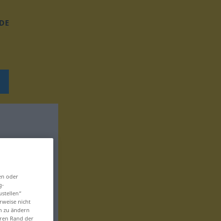
DE
en oder
g-
ustellen“
rweise nicht
en zu ändern
eren Rand der