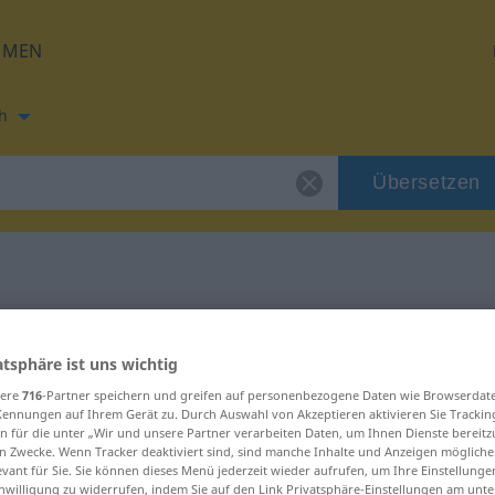
HMEN
h
Übersetzen
ng für "hiatus"
atsphäre ist uns wichtig
sere
716
-Partner speichern und greifen auf personenbezogene Daten wie Browserdat
Kennungen auf Ihrem Gerät zu. Durch Auswahl von Akzeptieren aktivieren Sie Trackin
n für die unter „Wir und unsere Partner verarbeiten Daten, um Ihnen Dienste bereitz
n Zwecke. Wenn Tracker deaktiviert sind, sind manche Inhalte und Anzeigen mögliche
evant für Sie. Sie können dieses Menü jederzeit wieder aufrufen, um Ihre Einstellung
inwilligung zu widerrufen, indem Sie auf den Link Privatsphäre-Einstellungen am unt