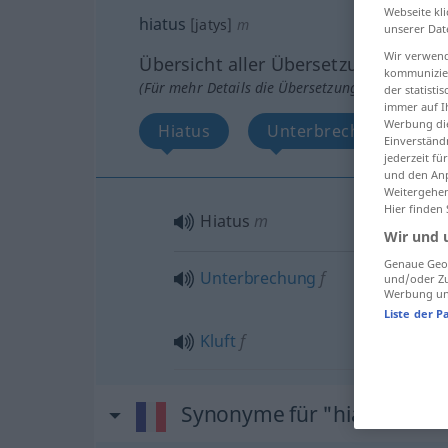
Webseite kli
hiatus
[jatys]
m
unserer Dat
Wir verwend
Übersicht aller Übersetzungen
kommunizier
(Für mehr Details die Übersetzung anklicken/an
der statist
immer auf I
Werbung die
Hiatus
Unterbrechung, Kluft
Einverständ
jederzeit f
und den Anp
Weitergehen
Hier finden
Hiatus
m
Wir und 
Genaue Geol
Unterbrechung
f
und/oder Zu
Werbung und
Liste der P
Kluft
f
Synonyme für "hiatus"