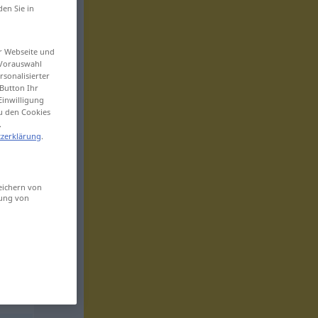
den Sie in
er Webseite und
 Vorauswahl
sonalisierter
Button Ihr
Einwilligung
zu den Cookies
.
zerklärung
.
eichern von
sung von