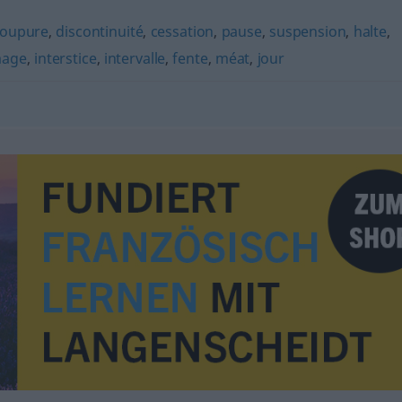
coupure
,
discontinuité
,
cessation
,
pause
,
suspension
,
halte
,
age
,
interstice
,
intervalle
,
fente
,
méat
,
jour