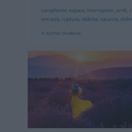
cacophonie
,
espace
,
interruption
,
arrêt
,
entracte
,
rupture
,
relâche
,
vacance
,
chôm
© myThes Dicollecte