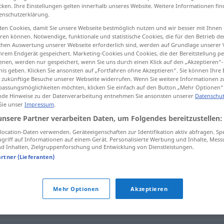
cken. Ihre Einstellungen gelten innerhalb unseres Website. Weitere Informationen fin
enschutzerklärung.
en Cookies, damit Sie unsere Webseite bestmöglich nutzen und wir besser mit Ihnen
en können. Notwendige, funktionale und statistische Cookies, die für den Betrieb d
tippen)
ischen Auswertung unserer Webseite erforderlich sind, werden auf Grundlage unserer
hrem Endgerät gespeichert. Marketing-Cookies und Cookies, die der Bereitstellung per
nen, werden nur gespeichert, wenn Sie uns durch einen Klick auf den „Akzeptieren“-
nis geben. Klicken Sie ansonsten auf „Fortfahren ohne Akzeptieren“. Sie können Ihre 
ür zukünftige Besuche unserer Webseite widerrufen. Wenn Sie weitere Informationen 
assungsmöglichkeiten möchten, klicken Sie einfach auf den Button „Mehr Optionen“
de Hinweise zu der Datenverarbeitung entnehmen Sie ansonsten unserer
Datenschut
 Sie unser
Impressum
.
hiatus
PHON
unsere Partner verarbeiten Daten, um Folgendes bereitzustellen:
ocation-Daten verwenden. Geräteeigenschaften zur Identifikation aktiv abfragen. Sp
hiatus
griff auf Informationen auf einem Gerät. Personalisierte Werbung und Inhalte, Mes
FIG
 Inhalten, Zielgruppenforschung und Entwicklung von Dienstleistungen.
artner (Lieferanten)
hiatus
Mehr Optionen
Akzeptieren