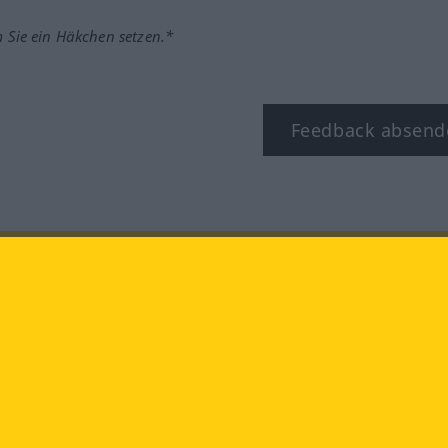
m Sie ein Häkchen setzen.*
Feedback absend
ook
YouTube
Instagram