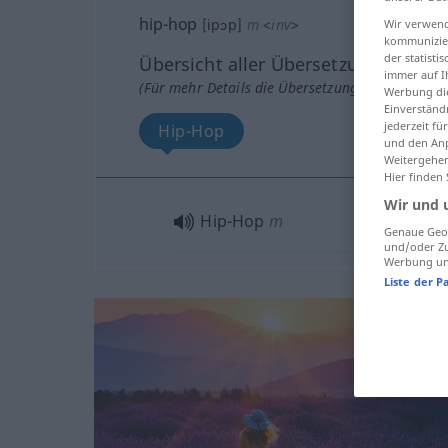
hip-hop
[ipɔp]
m
<
inv
>
Wir verwend
kommunizier
der statist
Übersicht aller Übersetzungen
immer auf I
(Für mehr Details die Übersetzung anklicken/an
Werbung die
Einverständ
jederzeit f
Hip-Hop
und den Anp
Weitergehen
Hier finden
Wir und 
Hip-Hop
m
Genaue Geol
und/oder Zu
Werbung und
Liste der P