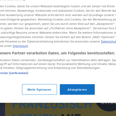
en Cookies, damit Sie unsere Webseite bestmöglich nutzen und wir besser mit Ihnen
en können. Notwendige, funktionale und statistische Cookies, die für den Betrieb d
ischen Auswertung unserer Webseite erforderlich sind, werden auf Grundlage unserer
hrem Endgerät gespeichert. Marketing-Cookies und Cookies, die der Bereitstellung per
tippen)
nen, werden nur gespeichert, wenn Sie uns durch einen Klick auf den „Akzeptieren“-
nis geben. Klicken Sie ansonsten auf „Fortfahren ohne Akzeptieren“. Sie können Ihre 
ür zukünftige Besuche unserer Webseite widerrufen. Wenn Sie weitere Informationen 
assungsmöglichkeiten möchten, klicken Sie einfach auf den Button „Mehr Optionen“
de Hinweise zu der Datenverarbeitung entnehmen Sie ansonsten unserer
Datenschut
 Sie unser
Impressum
.
unsere Partner verarbeiten Daten, um Folgendes bereitzustellen:
hip-hop
MUS
ocation-Daten verwenden. Geräteeigenschaften zur Identifikation aktiv abfragen. Sp
griff auf Informationen auf einem Gerät. Personalisierte Werbung und Inhalte, Mes
 Inhalten, Zielgruppenforschung und Entwicklung von Dienstleistungen.
artner (Lieferanten)
Mehr Optionen
Akzeptieren