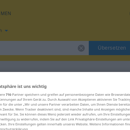
HMEN
h
Übersetzen
ung für "hip-hop"
atsphäre ist uns wichtig
sere
716
-Partner speichern und greifen auf personenbezogene Daten wie Browserdat
Kennungen auf Ihrem Gerät zu. Durch Auswahl von Akzeptieren aktivieren Sie Trackin
g
n für die unter „Wir und unsere Partner verarbeiten Daten, um Ihnen Dienste bereitz
n Zwecke. Wenn Tracker deaktiviert sind, sind manche Inhalte und Anzeigen mögliche
evant für Sie. Sie können dieses Menü jederzeit wieder aufrufen, um Ihre Einstellung
inwilligung zu widerrufen, indem Sie auf den Link Privatsphäre-Einstellungen am unt
cken. Ihre Einstellungen gelten innerhalb unseres Website. Weitere Informationen fin
enschutzerklärung.