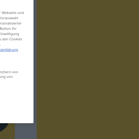
er Webseite und
 Vorauswahl
sonalisierter
Button Ihr
Einwilligung
zu den Cookies
.
zerklärung
.
eichern von
sung von