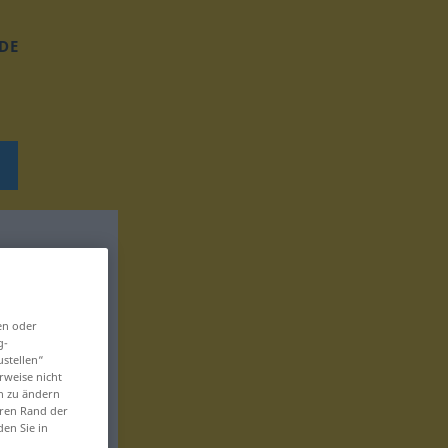
DE
en oder
g-
ustellen“
rweise nicht
en zu ändern
eren Rand der
den Sie in