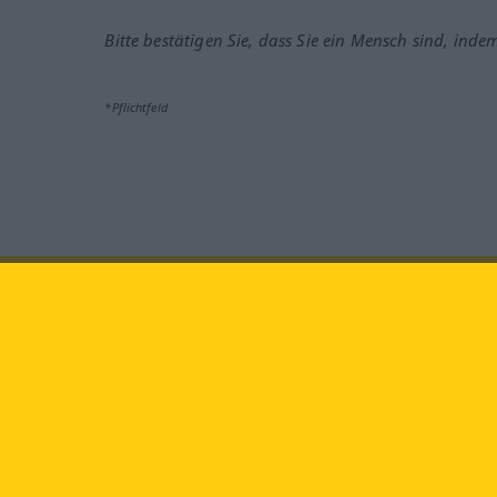
Bitte bestätigen Sie, dass Sie ein Mensch sind, inde
*Pflichtfeld
Besuchen Sie uns auf:
faceb
Langenscheidt