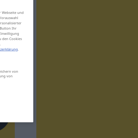
er Webseite und
 Vorauswahl
sonalisierter
Button Ihr
Einwilligung
zu den Cookies
.
zerklärung
.
eichern von
sung von