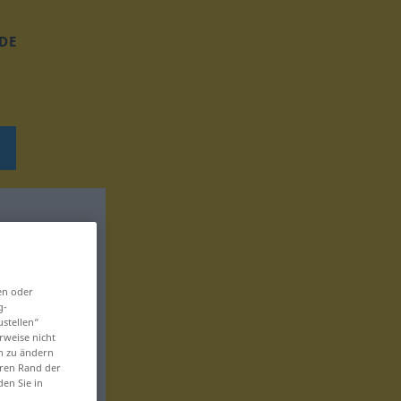
DE
en oder
g-
ustellen“
rweise nicht
en zu ändern
eren Rand der
den Sie in