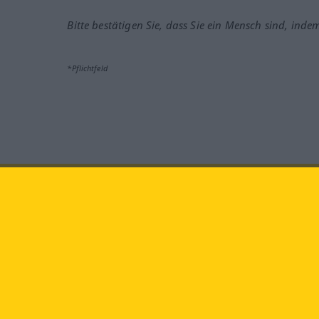
Bitte bestätigen Sie, dass Sie ein Mensch sind, inde
*Pflichtfeld
Besuchen Sie uns auf:
faceb
Langenscheidt