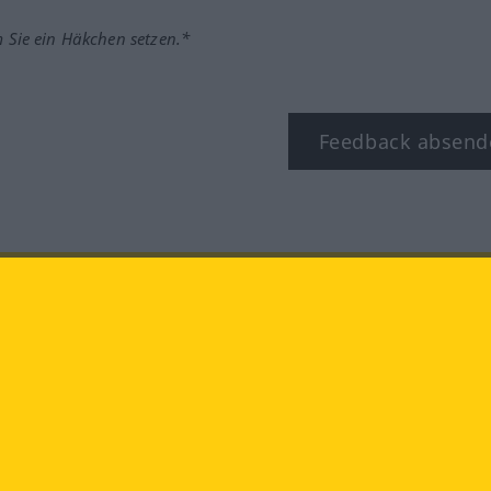
m Sie ein Häkchen setzen.*
Feedback absend
ook
YouTube
Instagram