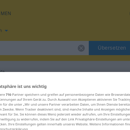
HMEN
h
Übersetzen
ate
ung für "Hippocrate"
atsphäre ist uns wichtig
sere
716
-Partner speichern und greifen auf personenbezogene Daten wie Browserdat
Kennungen auf Ihrem Gerät zu. Durch Auswahl von Akzeptieren aktivieren Sie Trackin
zung
n für die unter „Wir und unsere Partner verarbeiten Daten, um Ihnen Dienste bereitz
n Zwecke. Wenn Tracker deaktiviert sind, sind manche Inhalte und Anzeigen mögliche
evant für Sie. Sie können dieses Menü jederzeit wieder aufrufen, um Ihre Einstellung
inwilligung zu widerrufen, indem Sie auf den Link Privatsphäre-Einstellungen am unt
cken. Ihre Einstellungen gelten innerhalb unseres Website. Weitere Informationen fin
enschutzerklärung.