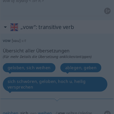
vow of loyalty
<
>
OFT
PL
„vow“
: transitive verb
vow
[vau]
v/t
Übersicht aller Übersetzungen
(Für mehr Details die Übersetzung anklicken/antippen)
geloben, sich weihen
ablegen, geben
sich schwören, geloben, hoch u. heilig
versprechen
geloben
, sich
weihen
vow
selten
(pledge,
(
DAT
)