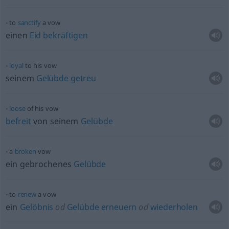
to
sanctify
a vow
einen
Eid
bekräftigen
loyal
to his vow
seinem
Gelübde
getreu
loose
of his vow
befreit
von seinem
Gelübde
a
broken
vow
ein gebrochenes
Gelübde
to
renew
a vow
ein
Gelöbnis
od
Gelübde
erneuern
od
wiederholen