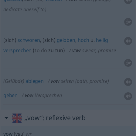
dedicate oneself to)
(sich)
schwören
, (sich)
geloben
,
hoch
u.
heilig
versprechen
(
to do
zu tun
)
vow
swear, promise
(Gelübde)
ablegen
vow
selten
(oath, promise)
geben
vow
Versprechen
„vow“
: reflexive verb
vow
[vau]
v/r