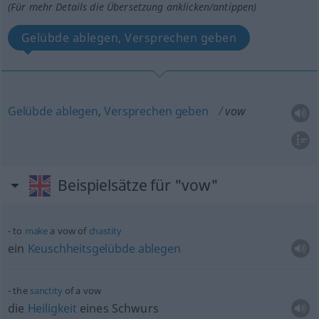
(Für mehr Details die Übersetzung anklicken/antippen)
Gelübde ablegen, Versprechen geben
Gelübde
ablegen
,
Versprechen
geben
vow
Beispielsätze für "vow"
to
make
a vow of
chastity
ein
Keuschheitsgelübde
ablegen
the
sanctity
of a vow
die
Heiligkeit
eines Schwurs