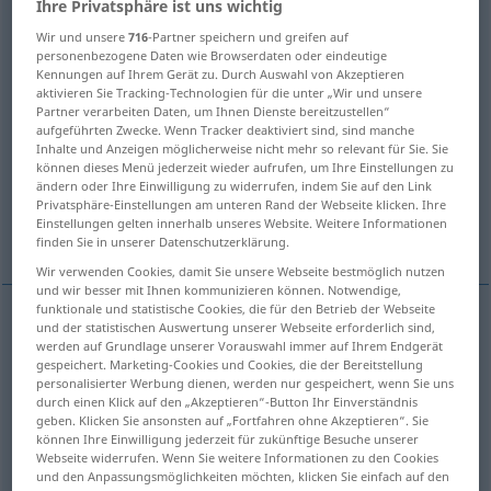
Ihre Privatsphäre ist uns wichtig
Übersicht aller Übersetzungen
Wir und unsere
716
-Partner speichern und greifen auf
personenbezogene Daten wie Browserdaten oder eindeutige
(Für mehr Details die Übersetzung anklicken/antippen)
Kennungen auf Ihrem Gerät zu. Durch Auswahl von Akzeptieren
aktivieren Sie Tracking-Technologien für die unter „Wir und unsere
Versprechen
Partner verarbeiten Daten, um Ihnen Dienste bereitzustellen“
Votum, Gelübde, Gelöbnis
aufgeführten Zwecke. Wenn Tracker deaktiviert sind, sind manche
Inhalte und Anzeigen möglicherweise nicht mehr so relevant für Sie. Sie
können dieses Menü jederzeit wieder aufrufen, um Ihre Einstellungen zu
Profess, Ordensgelübde
ändern oder Ihre Einwilligung zu widerrufen, indem Sie auf den Link
Privatsphäre-Einstellungen am unteren Rand der Webseite klicken. Ihre
Einstellungen gelten innerhalb unseres Website. Weitere Informationen
TreueSchwur, feierliches Versprechen, Zusage
finden Sie in unserer Datenschutzerklärung.
Wir verwenden Cookies, damit Sie unsere Webseite bestmöglich nutzen
und wir besser mit Ihnen kommunizieren können. Notwendige,
funktionale und statistische Cookies, die für den Betrieb der Webseite
und der statistischen Auswertung unserer Webseite erforderlich sind,
Versprechen
n
vow
promise
werden auf Grundlage unserer Vorauswahl immer auf Ihrem Endgerät
gespeichert. Marketing-Cookies und Cookies, die der Bereitstellung
personalisierter Werbung dienen, werden nur gespeichert, wenn Sie uns
durch einen Klick auf den „Akzeptieren“-Button Ihr Einverständnis
geben. Klicken Sie ansonsten auf „Fortfahren ohne Akzeptieren“. Sie
können Ihre Einwilligung jederzeit für zukünftige Besuche unserer
Votum
n
vow
oath
Webseite widerrufen. Wenn Sie weitere Informationen zu den Cookies
REL
und den Anpassungsmöglichkeiten möchten, klicken Sie einfach auf den