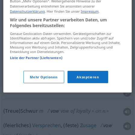
Button „Mehr Optionen“. Weitergehende Hinweise zu der
Gelübde
n
vow
oath
REL
Datenverarbeitung entnehmen Sie ansonsten unserer
Datenschutzerklärung
. Hier finden Sie unser
Impressum
.
Gelöbnis
n
vow
oath
Wir und unsere Partner verarbeiten Daten, um
REL
Folgendes bereitzustellen:
monastic
vow → siehe „
“
Genaue Geolocation-Daten verwenden. Geräteeigenschaften zur
Identifikation aktiv abfragen. Speichern von und/oder Zugriff auf
Informationen auf einem Gerät. Personalisierte Werbung und Inhalte,
Messung von Werbung und Inhalten, Zielgruppenforschung und
Entwicklung von Dienstleistungen.
Liste der Partner (Lieferanten)
Profess
f
vow
monastic vow
Mehr Optionen
Akzeptieren
Ordensgelübde
n
vow
monastic vow
(Treue)Schwur
m
vow
vow of loyalty
<
>
OFT
PL
(feierliches)
Versprechen
, (feste)
Zusage
vow