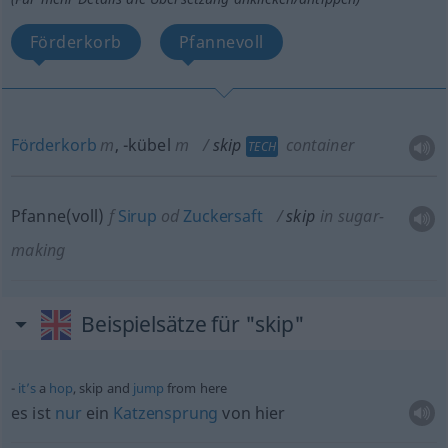
Förderkorb
Pfannevoll
Förderkorb
m
,
-kübel
m
skip
container
TECH
Pfanne(voll)
f
Sirup
od
Zuckersaft
skip
in sugar-
making
Beispielsätze für "skip"
it’s
a
hop
, skip and
jump
from here
es ist
nur
ein
Katzensprung
von hier