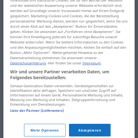
funktionale und statistische Cookies, die für den Betrieb der Webseite
und der statistischen Auswertung unserer Webseite erforderlich sind,
werden auf Grundlage unserer Vorauswahl immer auf Ihrem Endgerät
gespeichert. Marketing-Cookies und Cookies, die der Bereitstellung
Sprünge
machen
, Seiten
überspringen
skip
personalisierter Werbung dienen, werden nur gespeichert, wenn Sie uns
durch einen Klick auf den „Akzeptieren“-Button Ihr Einverständnis
omit things
FIG
geben. Klicken Sie ansonsten auf „Fortfahren ohne Akzeptieren“. Sie
können Ihre Einwilligung jederzeit für zukünftige Besuche unserer
Webseite widerrufen. Wenn Sie weitere Informationen zu den Cookies
und den Anpassungsmöglichkeiten möchten, klicken Sie einfach auf den
Button „Mehr Optionen“. Weitergehende Hinweise zu der
Datenverarbeitung entnehmen Sie ansonsten unserer
eine (Schul)Klasse
überspringen
skip
omit
Datenschutzerklärung
. Hier finden Sie unser
Impressum
.
grade in school
Wir und unsere Partner verarbeiten Daten, um
US
Folgendes bereitzustellen:
Genaue Geolocation-Daten verwenden. Geräteeigenschaften zur
Beispiele
Identifikation aktiv abfragen. Speichern von und/oder Zugriff auf
Informationen auf einem Gerät. Personalisierte Werbung und Inhalte,
meist
meist
skip off, skip out, skip up
make off
UMG
Messung von Werbung und Inhalten, Zielgruppenforschung und
Entwicklung von Dienstleistungen.
abhauen
Liste der Partner (Lieferanten)
meist
meist
skip off, skip out, skip up
Mehr Optionen
Akzeptieren
sich
davonmachen