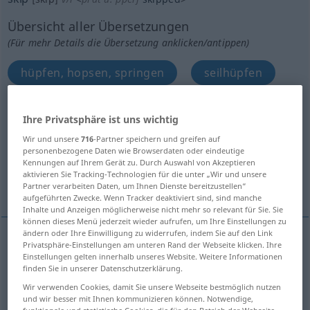
Übersicht aller Übersetzungen
(Für mehr Details die Übersetzung anklicken/antippen)
hüpfen, hopsen, springen
seilhüpfen
Sprünge machen, Seiten überspringen
Ihre Privatsphäre ist uns wichtig
Wir und unsere
716
-Partner speichern und greifen auf
eine SchulKlasse überspringen
personenbezogene Daten wie Browserdaten oder eindeutige
Kennungen auf Ihrem Gerät zu. Durch Auswahl von Akzeptieren
aktivieren Sie Tracking-Technologien für die unter „Wir und unsere
Weitere Beispiele...
Partner verarbeiten Daten, um Ihnen Dienste bereitzustellen“
aufgeführten Zwecke. Wenn Tracker deaktiviert sind, sind manche
Inhalte und Anzeigen möglicherweise nicht mehr so relevant für Sie. Sie
können dieses Menü jederzeit wieder aufrufen, um Ihre Einstellungen zu
ändern oder Ihre Einwilligung zu widerrufen, indem Sie auf den Link
Privatsphäre-Einstellungen am unteren Rand der Webseite klicken. Ihre
hüpfen
,
hopsen
,
springen
skip
Einstellungen gelten innerhalb unseres Website. Weitere Informationen
finden Sie in unserer Datenschutzerklärung.
Wir verwenden Cookies, damit Sie unsere Webseite bestmöglich nutzen
und wir besser mit Ihnen kommunizieren können. Notwendige,
seilhüpfen
skip
use skipping rope