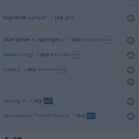
hüpfende
Gangart
skip
gait
Übergehen
n
,
-springen
n
skip
omission
FIG
Auslassung
f
skip
omission
FIG
Lücke
f
skip
omission
FIG
Sprung
m
skip
MUS
sprungweise
Fortschreitung
skip
MUS