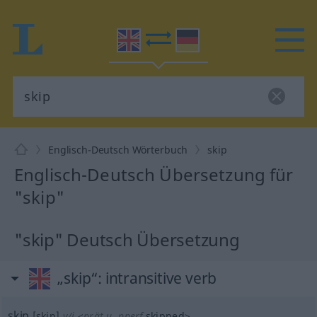
Englisch-Deutsch Wörterbuch
skip
Englisch-Deutsch Übersetzung für
"skip"
"skip" Deutsch Übersetzung
„skip“
: intransitive verb
skip
[skip]
v/i
<
prät
u.
pperf
skipped
>