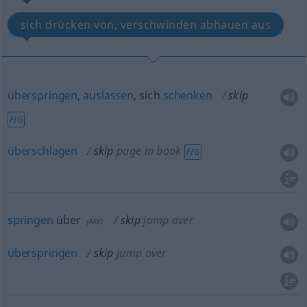
sich drücken von, verschwinden abhauen aus
überspringen
,
auslassen
, sich
schenken
skip
FIG
überschlagen
skip
page in book
FIG
springen
über
skip
jump over
(
AKK
)
überspringen
skip
jump over