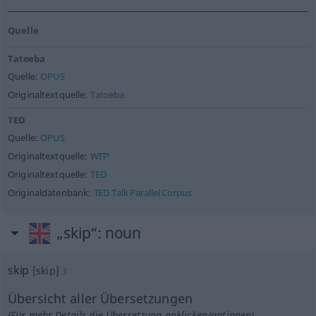
Quelle
Tatoeba
Quelle:
OPUS
Originaltextquelle:
Tatoeba
TED
Quelle:
OPUS
Originaltextquelle:
WIT³
Originaltextquelle:
TED
Originaldatenbank:
TED Talk Parallel Corpus
„skip“
: noun
skip
[skip]
s
Übersicht aller Übersetzungen
(Für mehr Details die Übersetzung anklicken/antippen)