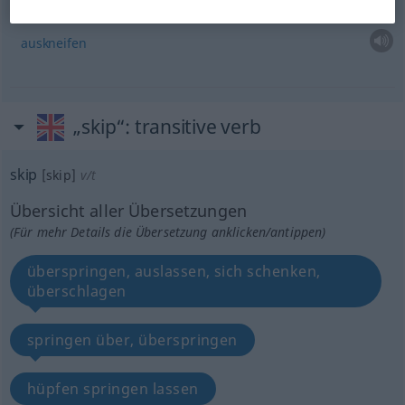
auskneifen
„skip“
: transitive verb
skip
[skip]
v/t
Übersicht aller Übersetzungen
(Für mehr Details die Übersetzung anklicken/antippen)
überspringen, auslassen, sich schenken,
überschlagen
springen über, überspringen
hüpfen springen lassen