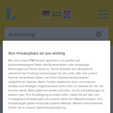
Ihre Privatsphäre ist uns wichtig
Deutsch-Englisch Wörterbuch
Auslassung
Deutsch-Englisch Übersetzung für
Wir und unsere
716
-Partner speichern und greifen auf
personenbezogene Daten wie Browserdaten oder eindeutige
"Auslassung"
Kennungen auf Ihrem Gerät zu. Durch Auswahl von Akzeptieren
aktivieren Sie Tracking-Technologien für die unter „Wir und unsere
Partner verarbeiten Daten, um Ihnen Dienste bereitzustellen“
aufgeführten Zwecke. Wenn Tracker deaktiviert sind, sind manche
"Auslassung" Englisch Übersetzung
Inhalte und Anzeigen möglicherweise nicht mehr so relevant für Sie. Sie
können dieses Menü jederzeit wieder aufrufen, um Ihre Einstellungen zu
ändern oder Ihre Einwilligung zu widerrufen, indem Sie auf den Link
„Auslassung“
: Femininum
Privatsphäre-Einstellungen am unteren Rand der Webseite klicken. Ihre
Einstellungen gelten innerhalb unseres Website. Weitere Informationen
finden Sie in unserer Datenschutzerklärung.
Auslassung
f
<
Auslassung
;
Auslassungen
>