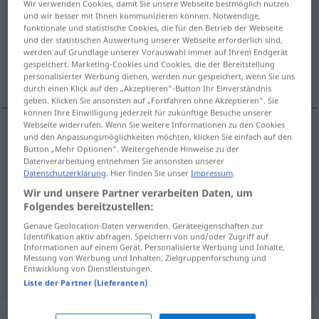
Wir verwenden Cookies, damit Sie unsere Webseite bestmöglich nutzen
und wir besser mit Ihnen kommunizieren können. Notwendige,
Übersicht aller Übersetzungen
funktionale und statistische Cookies, die für den Betrieb der Webseite
und der statistischen Auswertung unserer Webseite erforderlich sind,
(Für mehr Details die Übersetzung anklicken/antippen)
werden auf Grundlage unserer Vorauswahl immer auf Ihrem Endgerät
gespeichert. Marketing-Cookies und Cookies, die der Bereitstellung
omission
remarks
personalisierter Werbung dienen, werden nur gespeichert, wenn Sie uns
durch einen Klick auf den „Akzeptieren“-Button Ihr Einverständnis
geben. Klicken Sie ansonsten auf „Fortfahren ohne Akzeptieren“. Sie
können Ihre Einwilligung jederzeit für zukünftige Besuche unserer
Webseite widerrufen. Wenn Sie weitere Informationen zu den Cookies
und den Anpassungsmöglichkeiten möchten, klicken Sie einfach auf den
omission
Auslassung
Weglassen
Button „Mehr Optionen“. Weitergehende Hinweise zu der
Datenverarbeitung entnehmen Sie ansonsten unserer
Datenschutzerklärung
. Hier finden Sie unser
Impressum
.
Wir und unsere Partner verarbeiten Daten, um
Folgendes bereitzustellen:
(disparaging
od
derogatory) remarks
Genaue Geolocation-Daten verwenden. Geräteeigenschaften zur
Identifikation aktiv abfragen. Speichern von und/oder Zugriff auf
Auslassung
abschätzige Bemerkungen
<
>
PEJ
PL
Informationen auf einem Gerät. Personalisierte Werbung und Inhalte,
Messung von Werbung und Inhalten, Zielgruppenforschung und
Entwicklung von Dienstleistungen.
Liste der Partner (Lieferanten)
Synonyme für "Auslassung"