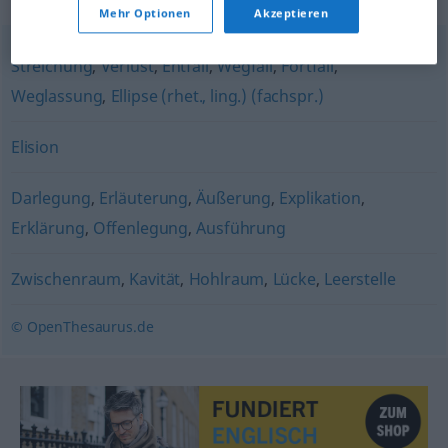
Mehr Optionen
Akzeptieren
Streichung
,
Verlust
,
Entfall
,
Wegfall
,
Fortfall
,
Weglassung
,
Ellipse (rhet., ling.) (fachspr.)
Elision
Darlegung
,
Erläuterung
,
Äußerung
,
Explikation
,
Erklärung
,
Offenlegung
,
Ausführung
Zwischenraum
,
Kavität
,
Hohlraum
,
Lücke
,
Leerstelle
© OpenThesaurus.de