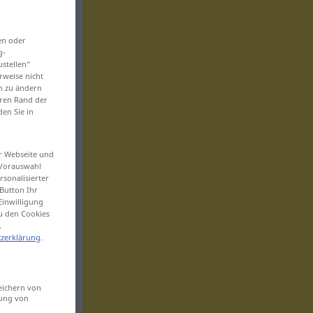
en oder
g-
ustellen“
rweise nicht
en zu ändern
eren Rand der
den Sie in
er Webseite und
 Vorauswahl
sonalisierter
Button Ihr
Einwilligung
zu den Cookies
.
zerklärung
.
eichern von
sung von