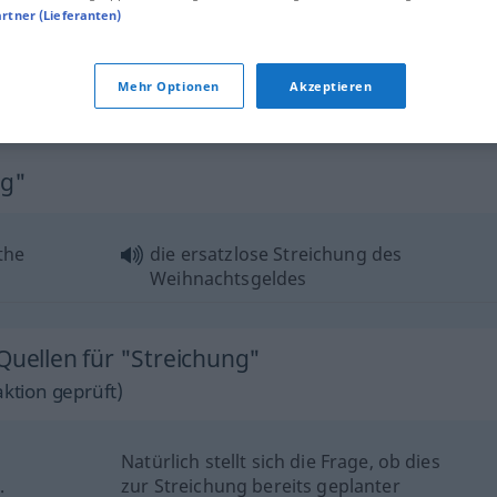
Streichung
einer Schuld, eines
artner (Lieferanten)
Betrags etc
Mehr Optionen
Akzeptieren
Streichung
einer Szene
THEAT
ng"
the
die ersatzlose Streichung des
Weihnachtsgeldes
Quellen für "Streichung"
ktion geprüft)
Natürlich stellt sich die Frage, ob dies
.
zur Streichung bereits geplanter