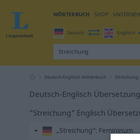
WÖRTERBUCH
SHOP
UNTERNE
Deutsch
Englisch
Deutsch-Englisch Wörterbuch
Streichung
Deutsch-Englisch Übersetzung
"Streichung" Englisch Überset
„Streichung“
: Femininum