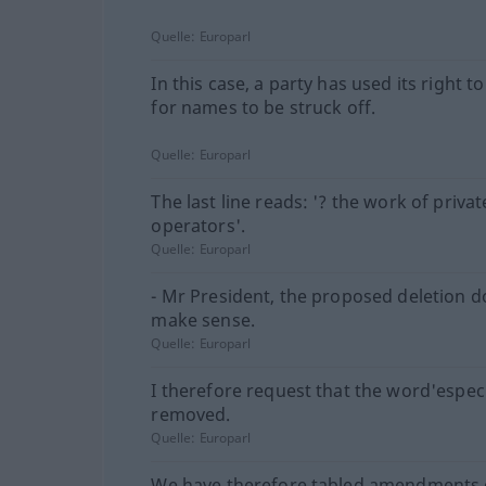
Quelle:
Europarl
In this case, a party has used its right t
for names to be struck off.
Quelle:
Europarl
The last line reads: '? the work of privat
operators'.
Quelle:
Europarl
- Mr President, the proposed deletion d
make sense.
Quelle:
Europarl
I therefore request that the word'especi
removed.
Quelle:
Europarl
We have therefore tabled amendments 