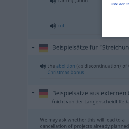
cancel(l)ation
Liste der P
cut
Beispielsätze für "Streichu
the
abolition
(
od
discontinuation) of 
Christmas
bonus
Beispielsätze aus externen 
(nicht von der Langenscheidt Reda
We may ask whether this will lead to a
cancellation of projects already planned