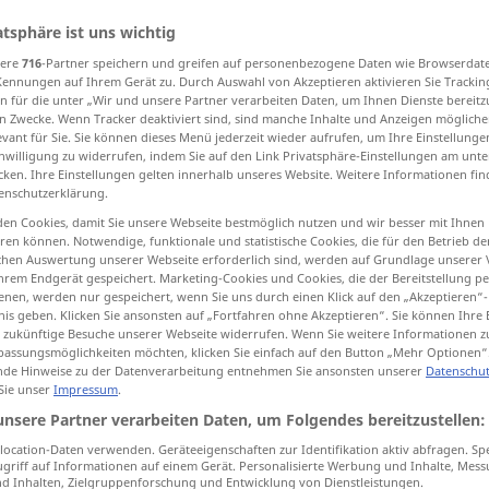
atsphäre ist uns wichtig
sere
716
-Partner speichern und greifen auf personenbezogene Daten wie Browserdat
Kennungen auf Ihrem Gerät zu. Durch Auswahl von Akzeptieren aktivieren Sie Trackin
tippen)
n für die unter „Wir und unsere Partner verarbeiten Daten, um Ihnen Dienste bereitz
n Zwecke. Wenn Tracker deaktiviert sind, sind manche Inhalte und Anzeigen mögliche
evant für Sie. Sie können dieses Menü jederzeit wieder aufrufen, um Ihre Einstellung
llation
cancellation
cut
inwilligung zu widerrufen, indem Sie auf den Link Privatsphäre-Einstellungen am unt
cken. Ihre Einstellungen gelten innerhalb unseres Website. Weitere Informationen fin
enschutzerklärung.
en Cookies, damit Sie unsere Webseite bestmöglich nutzen und wir besser mit Ihnen
Streichung
eines Worts, einer Zeile
en können. Notwendige, funktionale und statistische Cookies, die für den Betrieb d
ischen Auswertung unserer Webseite erforderlich sind, werden auf Grundlage unserer
etc
hrem Endgerät gespeichert. Marketing-Cookies und Cookies, die der Bereitstellung per
nen, werden nur gespeichert, wenn Sie uns durch einen Klick auf den „Akzeptieren“-
nis geben. Klicken Sie ansonsten auf „Fortfahren ohne Akzeptieren“. Sie können Ihre 
Streichung
eines Namens,
ür zukünftige Besuche unserer Webseite widerrufen. Wenn Sie weitere Informationen 
assungsmöglichkeiten möchten, klicken Sie einfach auf den Button „Mehr Optionen“
Bewerbers, Listenpunktes etc
de Hinweise zu der Datenverarbeitung entnehmen Sie ansonsten unserer
Datenschut
 Sie unser
Impressum
.
unsere Partner verarbeiten Daten, um Folgendes bereitzustellen:
Streichung
eines Auftrages etc
ocation-Daten verwenden. Geräteeigenschaften zur Identifikation aktiv abfragen. Sp
griff auf Informationen auf einem Gerät. Personalisierte Werbung und Inhalte, Mes
 Inhalten, Zielgruppenforschung und Entwicklung von Dienstleistungen.