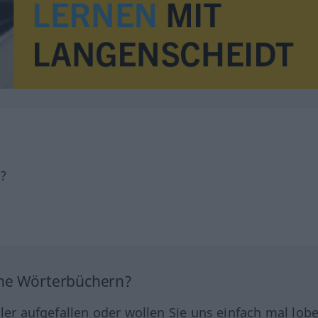
h?
ine Wörterbüchern?
hler aufgefallen oder wollen Sie uns einfach mal lob