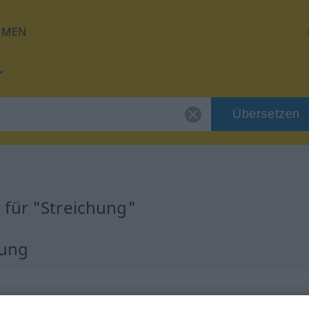
HMEN
Übersetzen
 für "Streichung"
zung