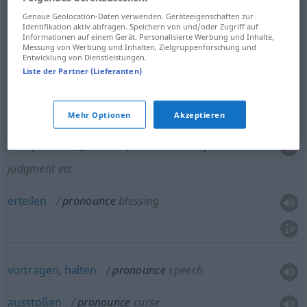
Genaue Geolocation-Daten verwenden. Geräteeigenschaften zur
Identifikation aktiv abfragen. Speichern von und/oder Zugriff auf
Informationen auf einem Gerät. Personalisierte Werbung und Inhalte,
Messung von Werbung und Inhalten, Zielgruppenforschung und
erklären
für,
bezeichnen
als
pronounce
declare
Entwicklung von Dienstleistungen.
Liste der Partner (Lieferanten)
to be
Mehr Optionen
Akzeptieren
aussprechen
, (feierlich)
verkünden
pronounce
judgment
etc
erteilen
pronounce
blessing
vortragen
,
halten
pronounce
speech
ausstoßen
pronounce
curse