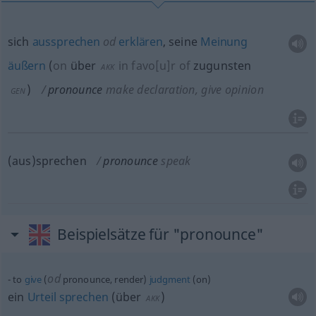
sich
aussprechen
od
erklären
, seine
Meinung
äußern
(
on
über
in favo[u]r of
zugunsten
AKK
)
pronounce
make declaration, give opinion
GEN
(aus)sprechen
pronounce
speak
Beispielsätze für "pronounce"
od
to
give
(
pronounce, render)
judgment
(on)
ein
Urteil
sprechen
(
über
)
AKK