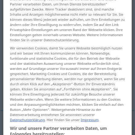
Partner verarbeiten Daten, um Ihnen Dienste bereitzustellen“
aufgeführten Zwecke. Wenn Tracker deaktiviert sind, sind manche
Übersicht aller Übersetzungen
Inhalte und Anzeigen möglicherweise nicht mehr so relevant für Sie. Sie
(Für mehr Details die Übersetzung anklicken/antippen)
können dieses Menü jederzeit wieder aufrufen, um Ihre Einstellungen zu
ändern oder Ihre Einwilligung zu widerrufen, indem Sie auf den Link
Privatsphäre-Einstellungen am unteren Rand der Webseite klicken. Ihre
aussprechen
Einstellungen gelten innerhalb unseres Website. Weitere Informationen
finden Sie in unserer Datenschutzerklärung.
erklären für, bezeichnen als
Wir verwenden Cookies, damit Sie unsere Webseite bestmöglich nutzen
und wir besser mit Ihnen kommunizieren können. Notwendige,
funktionale und statistische Cookies, die für den Betrieb der Webseite
aussprechen, feierlich verkünden, erteilen
und der statistischen Auswertung unserer Webseite erforderlich sind,
werden auf Grundlage unserer Vorauswahl immer auf Ihrem Endgerät
gespeichert. Marketing-Cookies und Cookies, die der Bereitstellung
personalisierter Werbung dienen, werden nur gespeichert, wenn Sie uns
vortragen, halten, ausstoßen
durch einen Klick auf den „Akzeptieren“-Button Ihr Einverständnis
geben. Klicken Sie ansonsten auf „Fortfahren ohne Akzeptieren“. Sie
können Ihre Einwilligung jederzeit für zukünftige Besuche unserer
behaupten
Webseite widerrufen. Wenn Sie weitere Informationen zu den Cookies
und den Anpassungsmöglichkeiten möchten, klicken Sie einfach auf den
Button „Mehr Optionen“. Weitergehende Hinweise zu der
Datenverarbeitung entnehmen Sie ansonsten unserer
Datenschutzerklärung
. Hier finden Sie unser
Impressum
.
aussprechen
pronounce
Wir und unsere Partner verarbeiten Daten, um
Folgendes bereitzustellen: