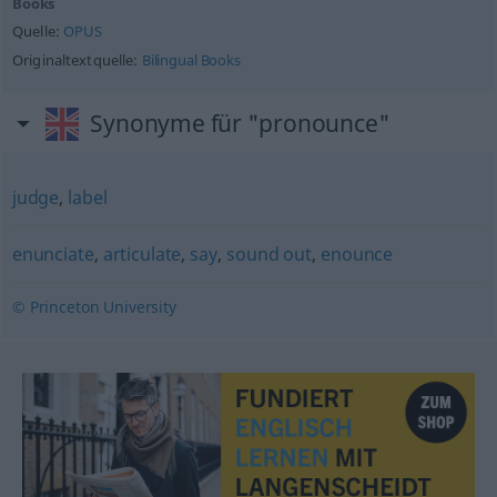
Books
Quelle:
OPUS
Originaltextquelle:
Bilingual Books
Synonyme für "pronounce"
judge
,
label
enunciate
,
articulate
,
say
,
sound out
,
enounce
© Princeton University