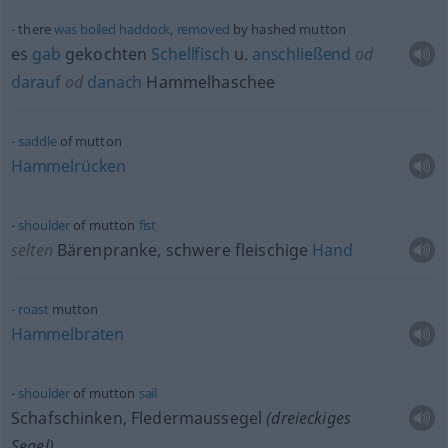
there
was
boiled
haddock
,
removed
by hashed mutton
es
gab
gekochten
Schellfisch
u.
anschließend
od
darauf
od
danach
Hammelhaschee
saddle
of mutton
Hammelrücken
shoulder
of mutton
fist
selten
Bärenpranke, schwere fleischige
Hand
roast
mutton
Hammelbraten
shoulder
of mutton
sail
Schafschinken, Fledermaussegel
(dreieckiges
Segel)