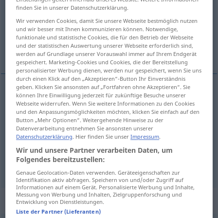
finden Sie in unserer Datenschutzerklärung.
Übersicht aller Übersetzungen
Wir verwenden Cookies, damit Sie unsere Webseite bestmöglich nutzen
und wir besser mit Ihnen kommunizieren können. Notwendige,
(Für mehr Details die Übersetzung anklicken/antippen)
funktionale und statistische Cookies, die für den Betrieb der Webseite
und der statistischen Auswertung unserer Webseite erforderlich sind,
Hammel-, Schaffleisch
Schaf
werden auf Grundlage unserer Vorauswahl immer auf Ihrem Endgerät
gespeichert. Marketing-Cookies und Cookies, die der Bereitstellung
personalisierter Werbung dienen, werden nur gespeichert, wenn Sie uns
durch einen Klick auf den „Akzeptieren“-Button Ihr Einverständnis
geben. Klicken Sie ansonsten auf „Fortfahren ohne Akzeptieren“. Sie
können Ihre Einwilligung jederzeit für zukünftige Besuche unserer
Hammel-,
Schaffleisch
n
mutton
Webseite widerrufen. Wenn Sie weitere Informationen zu den Cookies
und den Anpassungsmöglichkeiten möchten, klicken Sie einfach auf den
Button „Mehr Optionen“. Weitergehende Hinweise zu der
Datenverarbeitung entnehmen Sie ansonsten unserer
Datenschutzerklärung
. Hier finden Sie unser
Impressum
.
Schaf
n
mutton
selten
außer
Wir und unsere Partner verarbeiten Daten, um
HUM
Folgendes bereitzustellen:
Genaue Geolocation-Daten verwenden. Geräteeigenschaften zur
Identifikation aktiv abfragen. Speichern von und/oder Zugriff auf
Informationen auf einem Gerät. Personalisierte Werbung und Inhalte,
Messung von Werbung und Inhalten, Zielgruppenforschung und
Beispielsätze für "mutton"
Entwicklung von Dienstleistungen.
Liste der Partner (Lieferanten)