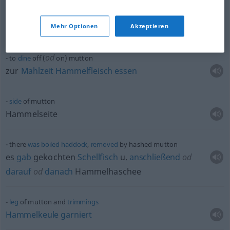
leg
of mutton
Hammelkeule
Mehr Optionen
Akzeptieren
od
to
dine
off (
on) mutton
zur
Mahlzeit
Hammelfleisch
essen
side
of mutton
Hammelseite
there
was
boiled
haddock
,
removed
by hashed mutton
es
gab
gekochten
Schellfisch
u.
anschließend
od
darauf
od
danach
Hammelhaschee
leg
of mutton and
trimmings
Hammelkeule
garniert