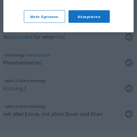
with
all
the trimmings
mit allen Extras, mit allem Drum und Dran
Mehr Optionen
Akzeptieren
trimmings for a
hat
Besatzartikel
für einen
Hut
trimmings
manufacturer
Posamentier(er)
with
all
the trimmings
Kürzung
f
with
all
the trimmings
mit allen Extras, mit allem Drum und Dran