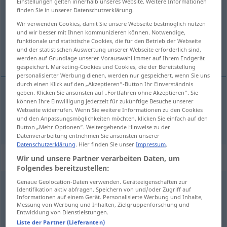
Einstellungen gelten innerhalb unseres Website. Weitere Informationen
finden Sie in unserer Datenschutzerklärung.
Übersicht aller Übersetzungen
Wir verwenden Cookies, damit Sie unsere Webseite bestmöglich nutzen
(Für mehr Details die Übersetzung anklicken/antippen)
und wir besser mit Ihnen kommunizieren können. Notwendige,
funktionale und statistische Cookies, die für den Betrieb der Webseite
und der statistischen Auswertung unserer Webseite erforderlich sind,
Zubehör
werden auf Grundlage unserer Vorauswahl immer auf Ihrem Endgerät
gespeichert. Marketing-Cookies und Cookies, die der Bereitstellung
personalisierter Werbung dienen, werden nur gespeichert, wenn Sie uns
durch einen Klick auf den „Akzeptieren“-Button Ihr Einverständnis
geben. Klicken Sie ansonsten auf „Fortfahren ohne Akzeptieren“. Sie
können Ihre Einwilligung jederzeit für zukünftige Besuche unserer
Zubehör
n
trimmings
Webseite widerrufen. Wenn Sie weitere Informationen zu den Cookies
und den Anpassungsmöglichkeiten möchten, klicken Sie einfach auf den
Button „Mehr Optionen“. Weitergehende Hinweise zu der
Datenverarbeitung entnehmen Sie ansonsten unserer
Datenschutzerklärung
. Hier finden Sie unser
Impressum
.
Beispielsätze für "trimmings"
Wir und unsere Partner verarbeiten Daten, um
Folgendes bereitzustellen:
Genaue Geolocation-Daten verwenden. Geräteeigenschaften zur
Identifikation aktiv abfragen. Speichern von und/oder Zugriff auf
leg
of
mutton
and trimmings
Informationen auf einem Gerät. Personalisierte Werbung und Inhalte,
Hammelkeule
garniert
Messung von Werbung und Inhalten, Zielgruppenforschung und
Entwicklung von Dienstleistungen.
Liste der Partner (Lieferanten)