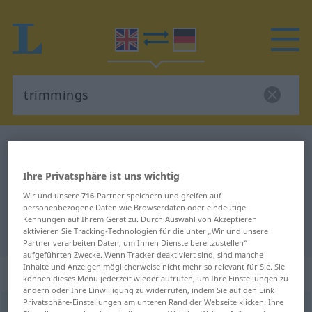
Englisch-Deutsch Wörterbuch
trimmings
Englisch-Deutsch Übersetzung für
Ihre Privatsphäre ist uns wichtig
"trimmings"
Wir und unsere
716
-Partner speichern und greifen auf
personenbezogene Daten wie Browserdaten oder eindeutige
Kennungen auf Ihrem Gerät zu. Durch Auswahl von Akzeptieren
"trimmings" Deutsch Übersetzung
aktivieren Sie Tracking-Technologien für die unter „Wir und unsere
Partner verarbeiten Daten, um Ihnen Dienste bereitzustellen“
aufgeführten Zwecke. Wenn Tracker deaktiviert sind, sind manche
Inhalte und Anzeigen möglicherweise nicht mehr so relevant für Sie. Sie
„trimmings“
: plural
können dieses Menü jederzeit wieder aufrufen, um Ihre Einstellungen zu
ändern oder Ihre Einwilligung zu widerrufen, indem Sie auf den Link
Privatsphäre-Einstellungen am unteren Rand der Webseite klicken. Ihre
trimmings
[ˈtrɪmɪŋz]
pl