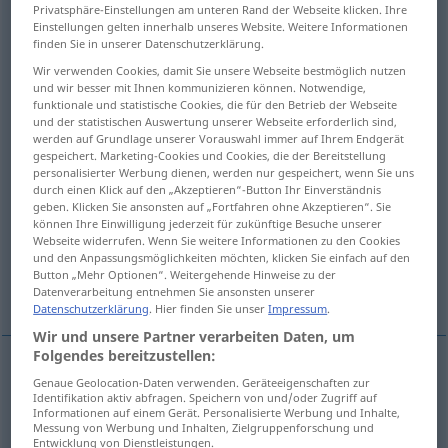
Privatsphäre-Einstellungen am unteren Rand der Webseite klicken. Ihre
Einstellungen gelten innerhalb unseres Website. Weitere Informationen
Übersicht aller Übersetzungen
finden Sie in unserer Datenschutzerklärung.
(Für mehr Details die Übersetzung anklicken/antippen)
Wir verwenden Cookies, damit Sie unsere Webseite bestmöglich nutzen
und wir besser mit Ihnen kommunizieren können. Notwendige,
verlaust, voller Läuse
funktionale und statistische Cookies, die für den Betrieb der Webseite
und der statistischen Auswertung unserer Webseite erforderlich sind,
werden auf Grundlage unserer Vorauswahl immer auf Ihrem Endgerät
gespeichert. Marketing-Cookies und Cookies, die der Bereitstellung
überreichlich versorgt, strotzen, wimmeln
personalisierter Werbung dienen, werden nur gespeichert, wenn Sie uns
durch einen Klick auf den „Akzeptieren“-Button Ihr Einverständnis
geben. Klicken Sie ansonsten auf „Fortfahren ohne Akzeptieren“. Sie
widerlich, ekelhaft, dreckig, gemein,
können Ihre Einwilligung jederzeit für zukünftige Besuche unserer
niederträchtig
Webseite widerrufen. Wenn Sie weitere Informationen zu den Cookies
und den Anpassungsmöglichkeiten möchten, klicken Sie einfach auf den
Button „Mehr Optionen“. Weitergehende Hinweise zu der
lausig, miserabel, lausig
Datenverarbeitung entnehmen Sie ansonsten unserer
Datenschutzerklärung
. Hier finden Sie unser
Impressum
.
Wir und unsere Partner verarbeiten Daten, um
Folgendes bereitzustellen:
Genaue Geolocation-Daten verwenden. Geräteeigenschaften zur
verlaust
,
voller
Läuse
lousy
infested with lice
Identifikation aktiv abfragen. Speichern von und/oder Zugriff auf
Informationen auf einem Gerät. Personalisierte Werbung und Inhalte,
Messung von Werbung und Inhalten, Zielgruppenforschung und
Entwicklung von Dienstleistungen.