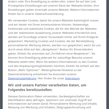
ändern oder Ihre Einwilligung zu widerrufen, indem Sie auf den Link
Privatsphäre-Einstellungen am unteren Rand der Webseite klicken. Ihre
Übersicht aller Übersetzungen
Einstellungen gelten innerhalb unseres Website. Weitere Informationen
finden Sie in unserer Datenschutzerklärung.
(Für mehr Details die Übersetzung anklicken/antippen)
Wir verwenden Cookies, damit Sie unsere Webseite bestmöglich nutzen
und wir besser mit Ihnen kommunizieren können. Notwendige,
brim, burst
be caked
be teeming
funktionale und statistische Cookies, die für den Betrieb der Webseite
und der statistischen Auswertung unserer Webseite erforderlich sind,
werden auf Grundlage unserer Vorauswahl immer auf Ihrem Endgerät
gespeichert. Marketing-Cookies und Cookies, die der Bereitstellung
personalisierter Werbung dienen, werden nur gespeichert, wenn Sie uns
durch einen Klick auf den „Akzeptieren“-Button Ihr Einverständnis
brim
,
burst
(
von, vor
with
)
strotzen
vor
DAT
geben. Klicken Sie ansonsten auf „Fortfahren ohne Akzeptieren“. Sie
können Ihre Einwilligung jederzeit für zukünftige Besuche unserer
Kraft, Energie etc
Webseite widerrufen. Wenn Sie weitere Informationen zu den Cookies
und den Anpassungsmöglichkeiten möchten, klicken Sie einfach auf den
Button „Mehr Optionen“. Weitergehende Hinweise zu der
Datenverarbeitung entnehmen Sie ansonsten unserer
Datenschutzerklärung
. Hier finden Sie unser
Impressum
.
be caked
(
von, vor
in
)
strotzen
vor Schmutz
DAT
Wir und unsere Partner verarbeiten Daten, um
Folgendes bereitzustellen:
etc
Genaue Geolocation-Daten verwenden. Geräteeigenschaften zur
Identifikation aktiv abfragen. Speichern von und/oder Zugriff auf
Informationen auf einem Gerät. Personalisierte Werbung und Inhalte,
Messung von Werbung und Inhalten, Zielgruppenforschung und